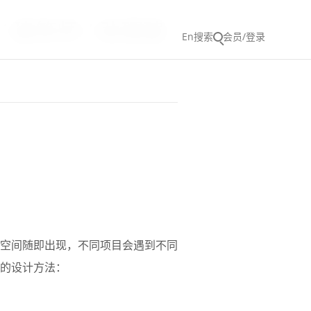
 建筑师 / 助理建
En
搜索
会员/登录
空间随即出现，不同项目会遇到不同
的设计方法：