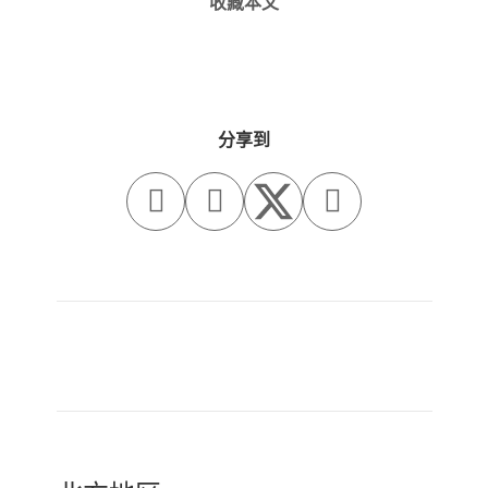
收藏本文
分享到



旧一篇
新一篇
（北京）弘石设计 - 先锋
（上海）刘宇扬建筑事务
设计师（建筑方向/室内
所 Atelier Liu Yuyang
方向）/ 建筑师 / 室内设
Architects - 项目建筑师
计师 / 平面设计师（品牌
/ 新媒体运营及学术助理
部）/ 建筑设计实习生
/ 实习生（长期有效）