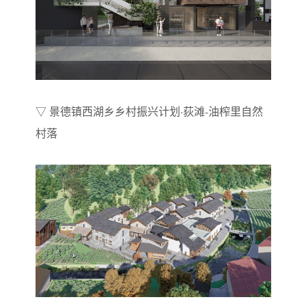
▽ 景德镇西湖乡乡村振兴计划·荻滩-油榨里自然
村落