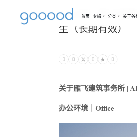
（上海）雁飞建筑事务所
首页
专辑
分类
关于谷
生（长期有效）




关于雁飞建筑事务所 | ABOUT 
办公环境｜Office