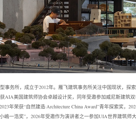
型事务所，成立于2012年。雁飞建筑事务所关注中国现状，探
获AIA美国建筑师协会卓越设计奖，同年受邀参加威尼斯建筑双年展
年荣获“自然建造·Architecture China Award”青年探索
浩奖”，2026年受邀作为演讲者之一参加UIA世界建筑师大会（UIA World