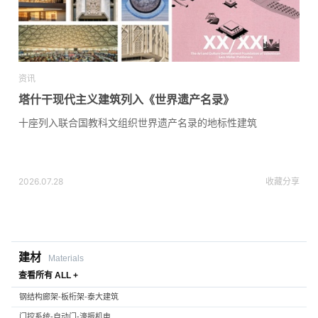
资讯
塔什干现代主义建筑列入《世界遗产名录》
十座列入联合国教科文组织世界遗产名录的地标性建筑
2026.07.28
收藏
分享
建材
Materials
查看所有 ALL +
钢结构廊架-板桁架-泰大建筑
门控系统-自动门-濠振机电