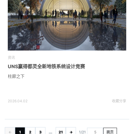
资讯
UNS赢得都灵全新地铁系统设计竞赛
柱廊之下
2026.04.02
收藏
分享
←
1
2
3
...
21
→
1/21
跳页