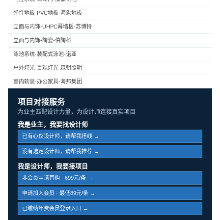
弹性地板-PVC地板-海象地板
立面与内饰-UHPC幕墙板-苏博特
立面与内饰-陶瓷-伯陶科
泳池系统-装配式泳池-诺亚
户外灯光-景观灯光-森朝照明
室内软装-办公家具-海邦集团
项目对接服务
为业主匹配设计力量，为设计师连接真实项目
我是业主，我要找设计师
已有心仪设计师，请帮我搭线 →
没有选定设计师，请帮我推荐 →
我是设计师，我要接项目
非会员申请直购 · 699元/条 →
申请加入会员 · 最低89元/条 →
已缴纳年费会员登录入口 →