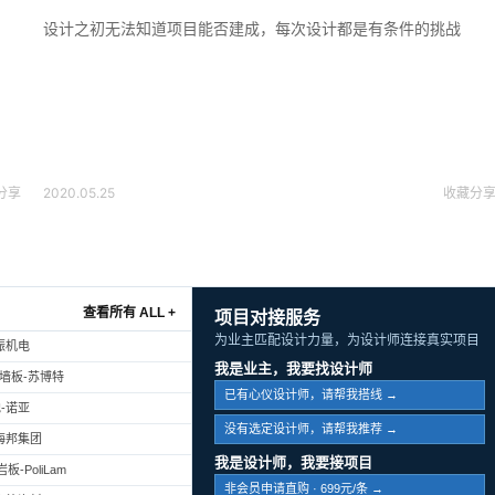
设计之初无法知道项目能否建成，每次设计都是有条件的挑战
分享
2020.05.25
收藏
分
查看所有 ALL +
项目对接服务
为业主匹配设计力量，为设计师连接真实项目
振机电
我是业主，我要找设计师
幕墙板-苏博特
已有心仪设计师，请帮我搭线 →
-诺亚
没有选定设计师，请帮我推荐 →
海邦集团
我是设计师，我要接项目
-PoliLam
非会员申请直购 · 699元/条 →