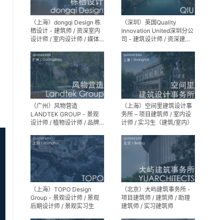
（上海）dongqi Design 栋
（深圳）英国Quality
栖设计 - 建筑师 / 资深室内
Innovation United深圳分公
设计师 / 室内设计师 / 媒体
司 - 建筑设计师 / 资深建筑
及公共关系主管 / 设计实习
设计师 / 室内设计师 / 设计
生（常年招聘）
实习生
享
（广州）风物营造
（上海）空间里建筑设计事
LANDTEK GROUP - 景观
务所 – 项目建筑师 / 室内设
设计师 / 植物设计师 / 品牌
计师 / 实习生（建筑/室内）
运营 / 实习生
（上海）TOPO Design
（北京）大屿建筑事务所 -
Group - 景观设计师 / 景观
项目建筑师 / 建筑师 / 助理
后期设计师 / 景观实习生
建筑师 / 实习建筑师