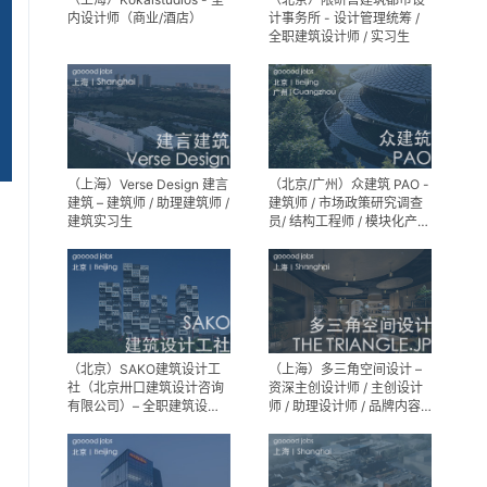
内设计师（商业/酒店）
计事务所 - 设计管理统筹 /
全职建筑设计师 / 实习生
（上海）Verse Design 建言
（北京/广州）众建筑 PAO -
建筑 – 建筑师 / 助理建筑师 /
建筑师 / 市场政策研究调查
建筑实习生
员/ 结构工程师 / 模块化产品
建筑设计师 / 室内装修工程
师 / 机电工程师 / 实习生
（北京）SAKO建筑设计工
（上海）多三角空间设计 –
社（北京卅口建筑设计咨询
资深主创设计师 / 主创设计
有限公司）– 全职建筑设计
师 / 助理设计师 / 品牌内容
师
运营负责人