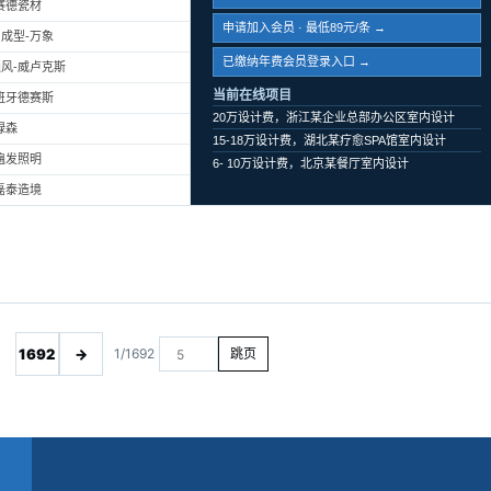
赛德瓷材
申请加入会员 · 最低89元/条 →
成型-万象
已缴纳年费会员登录入口 →
风-威卢克斯
当前在线项目
班牙德赛斯
20万设计费，浙江某企业总部办公区室内设计
绿森
15-18万设计费，湖北某疗愈SPA馆室内设计
遍发照明
6- 10万设计费，北京某餐厅室内设计
磊泰造境
1692
→
1/1692
跳页