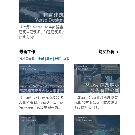
展陈设计高级经理
享
（上海）Verse Design 建言
建筑 – 建筑师 / 助理建筑师 /
建筑实习生
最新工作
购买招聘 →
按地区查看 ：
全部
|
北方
|
长江
|
华南
（上海） 玛莎施瓦茨及合伙
（北京）北京艾派斯展览展
人事务所 Martha Schwartz
示服务有限公司 - 软装设计
Partners – 高级景观建筑师
师 / 陈列设计师
Senior Landscape
Designer / 景观建筑师
Landscape Designer