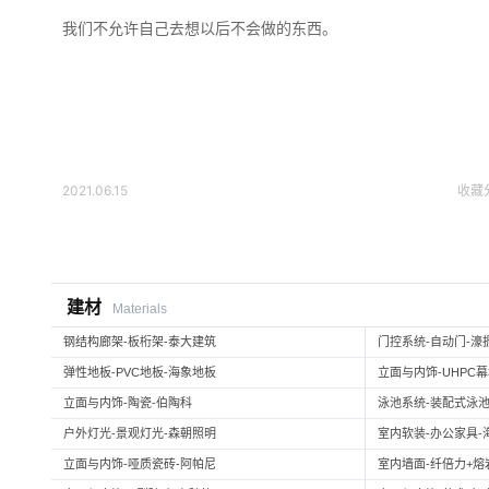
我们不允许自己去想以后不会做的东西。
2021.06.15
收藏
建材
Materials
钢结构廊架-板桁架-泰大建筑
门控系统-自动门-濠
弹性地板-PVC地板-海象地板
立面与内饰-UHPC
立面与内饰-陶瓷-伯陶科
泳池系统-装配式泳池
户外灯光-景观灯光-森朝照明
室内软装-办公家具-
立面与内饰-哑质瓷砖-阿帕尼
室内墙面-纤倍力+熔岩板