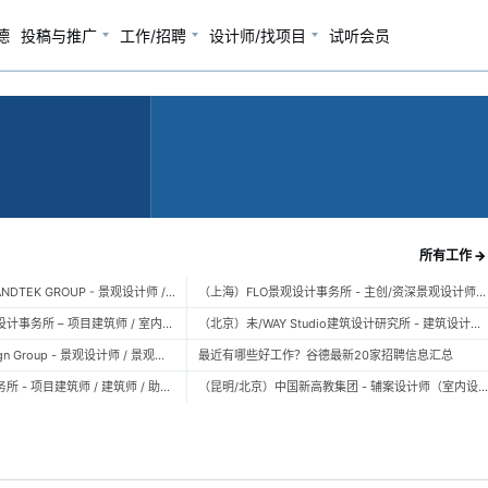
德
投稿与推广
工作/招聘
设计师/找项目
试听会员
所有工作 →
（广州）风物营造 LANDTEK GROUP - 景观设计师 / 植物设计师 / 品牌运营 / 实习生
（上海）FLO景观设计事务所 - 主创/资深景观设计师 / 景观设计师 / 设计实习生 / 商务行政助理 / 助理施工图设计师
（上海）空间里建筑设计事务所 – 项目建筑师 / 室内设计师 / 实习生（建筑/室内）
（北京）未/WAY Studio建筑设计研究所 - 建筑设计师 / 助理设计师/初级设计师 / 实习生 / 办公室行政与商务助理
（上海）TOPO Design Group - 景观设计师 / 景观后期设计师 / 景观实习生
最近有哪些好工作？谷德最新20家招聘信息汇总
（北京）大屿建筑事务所 - 项目建筑师 / 建筑师 / 助理建筑师 / 实习建筑师
（昆明/北京）中国新高教集团 - 辅案设计师（室内设计） / 辅案设计师（景观设计）/ 生活空间组长/教学空间组长 / 平面设计高级经理 / 展陈设计高