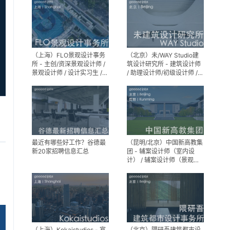
（上海）FLO景观设计事务
（北京）未/WAY Studio建
所 - 主创/资深景观设计师 /
筑设计研究所 - 建筑设计师
景观设计师 / 设计实习生 /
/ 助理设计师/初级设计师 /
商务行政助理 / 助理施工图
实习生 / 办公室行政与商务
设计师
助理
最近有哪些好工作？谷德最
（昆明/北京）中国新高教集
新20家招聘信息汇总
团 - 辅案设计师（室内设
计） / 辅案设计师（景观设
计）/ 生活空间组长/教学空
间组长 / 平面设计高级经理 /
展陈设计高级经理
（上海）Kokaistudios - 室
（北京）隈研吾建筑都市设