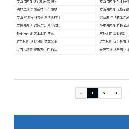
立面与内饰-U型玻璃-东驰能
立面与内饰-艺术砖-
园林景观-金属石材-善行雕塑
立面与内饰-无模金属
立面-轻质发泡陶瓷-置信新材料
窗系统-主动式采光通
屋顶与外墙-绿色光伏-隆基绿能
外皮与内饰-岩板-西
外皮与内饰-艺术水泥-西慕
室外地面-塑胶运动-
灯光照明-线性照明-蓝菲光电
灯光照明-办公教育-
立面与地面-聚砾再生石-柏厚
景观石材-地产商办-
←
1
2
3
...