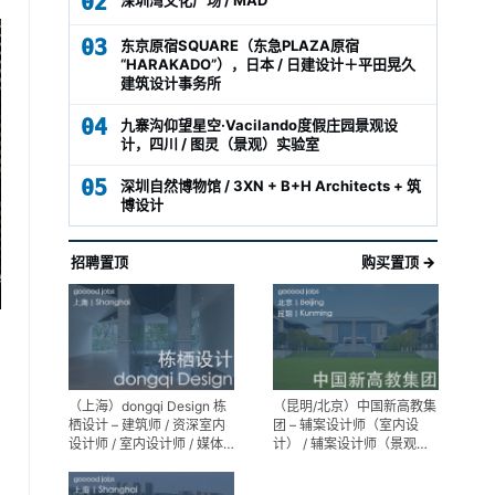
02
03
东京原宿SQUARE（东急PLAZA原宿
“HARAKADO”），日本 / 日建设计＋平田晃久
建筑设计事务所
04
九寨沟仰望星空·Vacilando度假庄园景观设
计，四川 / 图灵（景观）实验室
05
深圳自然博物馆 / 3XN + B+H Architects + 筑
博设计
招聘置顶
购买置顶 →
（上海）dongqi Design 栋
（昆明/北京）中国新高教集
栖设计 – 建筑师 / 资深室内
团 – 辅案设计师（室内设
设计师 / 室内设计师 / 媒体
计） / 辅案设计师（景观设
及公共关系主管 / 设计实习
计）/ 生活空间组长/教学空
生（常年招聘）
间组长 / 平面设计高级经理 /