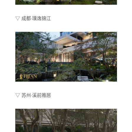
▽ 成都·璞逸锦江
▽ 苏州·溪前雅居