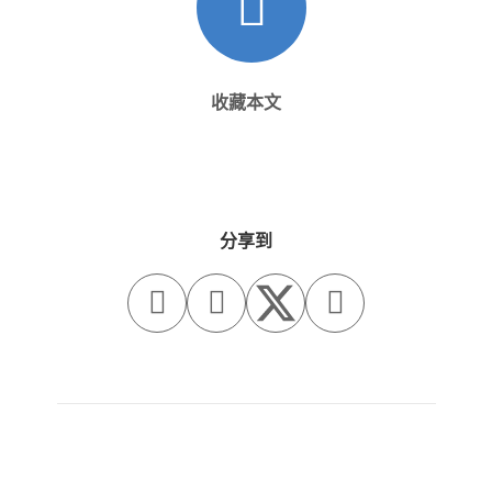
收藏本文
分享到



旧一篇
新一篇
（广州）加减智库设计事
（无锡）春山在望 - 实习
务所 - 建筑师 / 室内设计
生 / 方案设计师 / 软装设
师 / 新媒体运营 / 效果图
计师 / 方案设计师主管 /
设计师 / 实习生（长期有
平面设计师