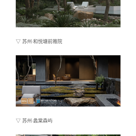
▽ 苏州·和悦塘前雅院
▽ 苏州·蠡棠森屿