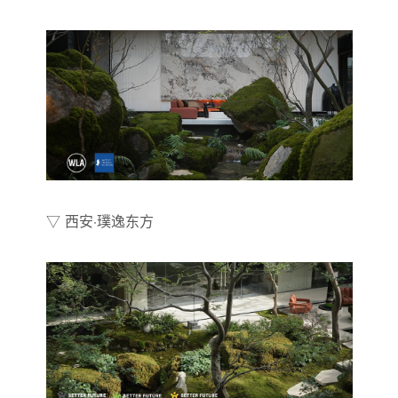
▽ 西安·璞逸东方