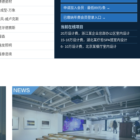
赛德瓷材
申请加入会员 · 最低89元/条 →
成型-万象
已缴纳年费会员登录入口 →
风-威卢克斯
当前在线项目
班牙德赛斯
20万设计费，浙江某企业总部办公区室内设计
绿森
15-18万设计费，湖北某疗愈SPA馆室内设计
遍发照明
6- 10万设计费，北京某餐厅室内设计
磊泰造境