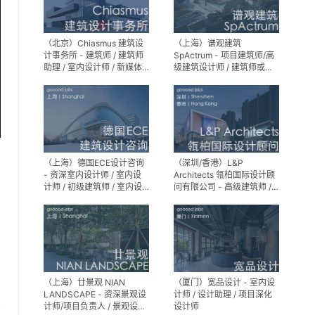
（北京）Chiasmus 建筑设
（上海）谱观建筑
计事务所 - 建筑师 / 建筑师
SpActrum - 项目建筑师/高
助理 / 室内设计师 / 新媒体
级建筑设计师 / 建筑师或助
公关 / 建筑实习生
理建筑师 / 室内设计师 / 新
媒体助理 / 实习生（建筑设
计/媒体，长期有效）
（上海）德国ECE设计咨询
（深圳/香港）L&P
- 资深室内设计师 / 室内设
Architects 瓴柏国际设计顾
计师 / 初级建筑师 / 室内设
问有限公司 - 高级建筑师 /
计师（后期）/ 建筑室内实
建筑设计师 / 资深别墅豪宅
习生
精装设计师
（上海）廿景观 NIAN
（厦门）宽品设计 - 室内设
LANDSCAPE - 资深景观设
计师 / 设计助理 / 项目深化
享
计师/项目负责人 / 景观设计
设计师