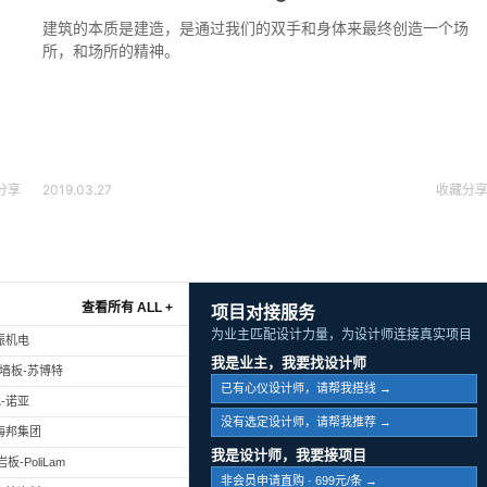
建筑的本质是建造，是通过我们的双手和身体来最终创造一个场
所，和场所的精神。
分享
2019.03.27
收藏
分
查看所有 ALL +
项目对接服务
为业主匹配设计力量，为设计师连接真实项目
振机电
我是业主，我要找设计师
幕墙板-苏博特
已有心仪设计师，请帮我搭线 →
-诺亚
没有选定设计师，请帮我推荐 →
海邦集团
我是设计师，我要接项目
-PoliLam
非会员申请直购 · 699元/条 →