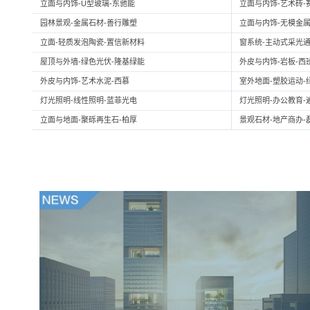
立面与内饰-U型玻璃-东驰能
立面与内饰-艺术砖-
园林景观-金属石材-善行雕塑
立面与内饰-无模金属
立面-轻质发泡陶瓷-置信新材料
窗系统-主动式采光通
屋顶与外墙-绿色光伏-隆基绿能
外皮与内饰-岩板-西
外皮与内饰-艺术水泥-西慕
室外地面-塑胶运动-
灯光照明-线性照明-蓝菲光电
灯光照明-办公教育-
立面与地面-聚砾再生石-柏厚
景观石材-地产商办-