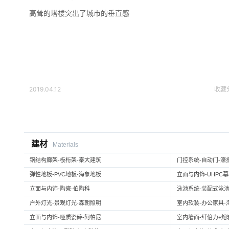
高耸的塔楼突出了城市的垂直感
2019.04.12
收藏
建材
Materials
钢结构廊架-板桁架-泰大建筑
门控系统-自动门-濠
弹性地板-PVC地板-海象地板
立面与内饰-UHPC
立面与内饰-陶瓷-伯陶科
泳池系统-装配式泳池
户外灯光-景观灯光-森朝照明
室内软装-办公家具-
立面与内饰-哑质瓷砖-阿帕尼
室内墙面-纤倍力+熔岩板