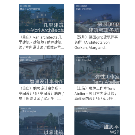
师 / 景观设计实习生
（重庆）vari architects 几
（深圳）德国gmp建筑师事
里建筑 - 建筑师 / 助理建筑
务所（Architects von
师 / 室内设计师 / 媒体运营
Gerkan, Marg and
专员 / 实习生
Partner）- 建筑实习生
（重庆）勉强设计事务所 -
（上海）弹性工作室Tens
空间设计师 / 空间设计助理 /
Atelier - 项目室内设计师 /
施工图设计师 / 实习生（长
助理室内设计师 / 实习生
期招募）
（长期招募）