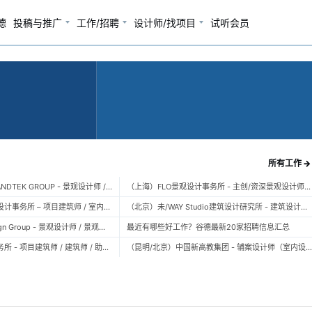
德
投稿与推广
工作/招聘
设计师/找项目
试听会员
所有工作 →
（广州）风物营造 LANDTEK GROUP - 景观设计师 / 植物设计师 / 品牌运营 / 实习生
（上海）FLO景观设计事务所 - 主创/资深景观设计师 / 景观设计师 / 设计实习生 / 商务行政助理 / 助理施工图设计师
（上海）空间里建筑设计事务所 – 项目建筑师 / 室内设计师 / 实习生（建筑/室内）
（北京）未/WAY Studio建筑设计研究所 - 建筑设计师 / 助理设计师/初级设计师 / 实习生 / 办公室行政与商务助理
（上海）TOPO Design Group - 景观设计师 / 景观后期设计师 / 景观实习生
最近有哪些好工作？谷德最新20家招聘信息汇总
（北京）大屿建筑事务所 - 项目建筑师 / 建筑师 / 助理建筑师 / 实习建筑师
（昆明/北京）中国新高教集团 - 辅案设计师（室内设计） / 辅案设计师（景观设计）/ 生活空间组长/教学空间组长 / 平面设计高级经理 / 展陈设计高