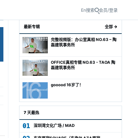
En
搜索
会员/登录
最新专辑
全部 →
完整视频版：办公室真相 NO.63 – 陶
磊建筑事务所
OFFICE真相专辑 NO.63 - TAOA 陶
磊建筑事务所
gooood 16岁了！
级经理
7 天最热
01
深圳湾文化广场 / MAD
东京原宿SQUARE（东急PLAZA原宿