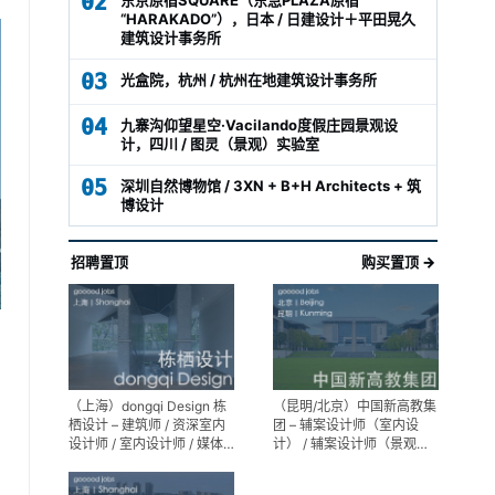
02
“HARAKADO”），日本 / 日建设计＋平田晃久
建筑设计事务所
03
光盒院，杭州 / 杭州在地建筑设计事务所
04
九寨沟仰望星空·Vacilando度假庄园景观设
计，四川 / 图灵（景观）实验室
05
深圳自然博物馆 / 3XN + B+H Architects + 筑
博设计
招聘置顶
购买置顶 →
（上海）dongqi Design 栋
（昆明/北京）中国新高教集
栖设计 – 建筑师 / 资深室内
团 – 辅案设计师（室内设
设计师 / 室内设计师 / 媒体
计） / 辅案设计师（景观设
及公共关系主管 / 设计实习
计）/ 生活空间组长/教学空
生（常年招聘）
间组长 / 平面设计高级经理 /