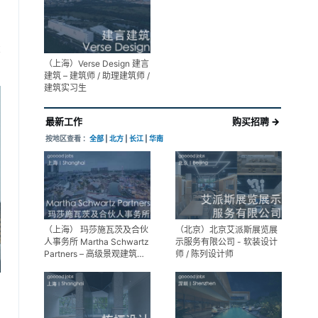
展陈设计高级经理
享
（上海）Verse Design 建言
建筑 – 建筑师 / 助理建筑师 /
建筑实习生
最新工作
购买招聘 →
按地区查看 ：
全部
|
北方
|
长江
|
华南
（上海） 玛莎施瓦茨及合伙
（北京）北京艾派斯展览展
人事务所 Martha Schwartz
示服务有限公司 - 软装设计
Partners – 高级景观建筑师
师 / 陈列设计师
Senior Landscape
Designer / 景观建筑师
Landscape Designer