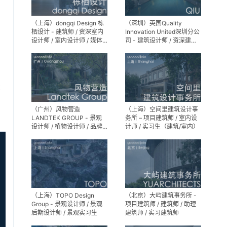
（上海）dongqi Design 栋
（深圳）英国Quality
栖设计 - 建筑师 / 资深室内
Innovation United深圳分公
设计师 / 室内设计师 / 媒体
司 - 建筑设计师 / 资深建筑
及公共关系主管 / 设计实习
设计师 / 室内设计师 / 设计
生（常年招聘）
实习生
享
（广州）风物营造
（上海）空间里建筑设计事
LANDTEK GROUP - 景观
务所 – 项目建筑师 / 室内设
设计师 / 植物设计师 / 品牌
计师 / 实习生（建筑/室内）
运营 / 实习生
（上海）TOPO Design
（北京）大屿建筑事务所 -
Group - 景观设计师 / 景观
项目建筑师 / 建筑师 / 助理
后期设计师 / 景观实习生
建筑师 / 实习建筑师