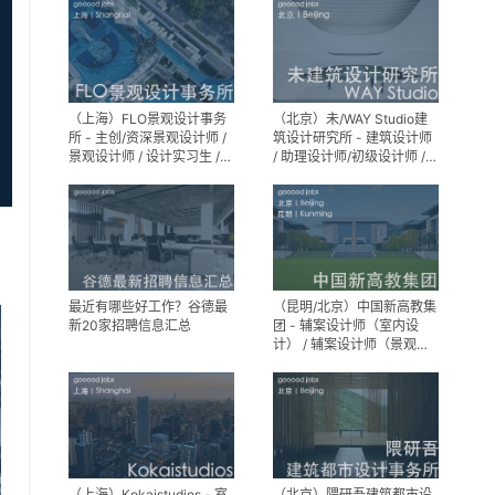
（上海）FLO景观设计事务
（北京）未/WAY Studio建
所 - 主创/资深景观设计师 /
筑设计研究所 - 建筑设计师
景观设计师 / 设计实习生 /
/ 助理设计师/初级设计师 /
商务行政助理 / 助理施工图
实习生 / 办公室行政与商务
设计师
助理
最近有哪些好工作？谷德最
（昆明/北京）中国新高教集
新20家招聘信息汇总
团 - 辅案设计师（室内设
计） / 辅案设计师（景观设
计）/ 生活空间组长/教学空
间组长 / 平面设计高级经理 /
展陈设计高级经理
（上海）Kokaistudios - 室
（北京）隈研吾建筑都市设