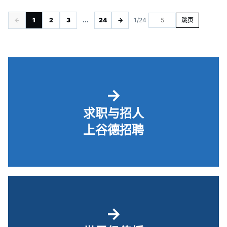
←
1
2
3
...
24
→
1/24
跳页
→
求职与招人
上谷德招聘
→