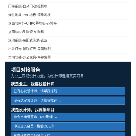
门控系统-自动门-濠振机电
弹性地板-PVC地板-海象地板
立面与内饰-UHPC幕墙板-苏博特
立面与内饰-陶瓷-伯陶科
泳池系统-装配式泳池-诺亚
户外灯光-景观灯光-森朝照明
室内软装-办公家具-海邦集团
项目对接服务
为业主匹配设计力量，为设计师连接真实项目
我是业主，我要找设计师
已有心仪设计师，请帮我搭线 →
没有选定设计师，请帮我推荐 →
我是设计师，我要接项目
非会员申请直购 · 699元/条 →
申请加入会员 · 最低89元/条 →
已缴纳年费会员登录入口 →