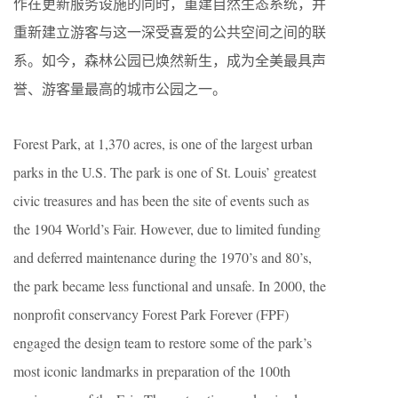
作在更新服务设施的同时，重建自然生态系统，并
重新建立游客与这一深受喜爱的公共空间之间的联
系。如今，森林公园已焕然新生，成为全美最具声
誉、游客量最高的城市公园之一。
Forest Park, at 1,370 acres, is one of the largest urban
parks in the U.S. The park is one of St. Louis’ greatest
civic treasures and has been the site of events such as
the 1904 World’s Fair. However, due to limited funding
and deferred maintenance during the 1970’s and 80’s,
the park became less functional and unsafe. In 2000, the
nonprofit conservancy Forest Park Forever (FPF)
engaged the design team to restore some of the park’s
most iconic landmarks in preparation of the 100th