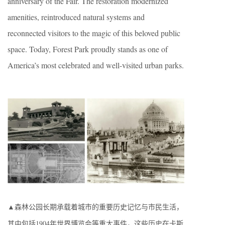
anniversary of the Fair. The restoration modernized
amenities, reintroduced natural systems and
reconnected visitors to the magic of this beloved public
space. Today, Forest Park proudly stands as one of
America’s most celebrated and well-visited urban parks.
▲森林公园长期承载着城市的重要历史记忆与市民生活，
其中包括1904年世界博览会等重大事件，这些历史在卡斯