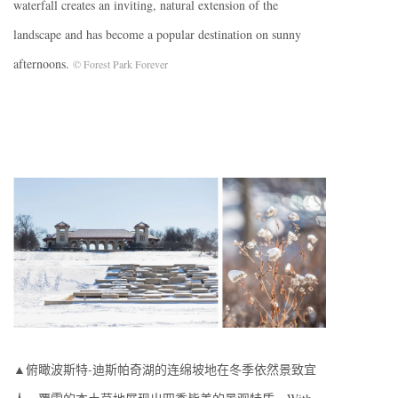
waterfall creates an inviting, natural extension of the
landscape and has become a popular destination on sunny
afternoons.
© Forest Park Forever
▲俯瞰波斯特-迪斯帕奇湖的连绵坡地在冬季依然景致宜