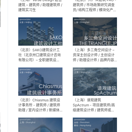
建筑 – 建筑师 / 助理建筑师 /
建筑师 / 市场政策研究调查
建筑实习生
员/ 结构工程师 / 模块化产品
建筑设计师 / 室内装修工程
师 / 机电工程师 / 实习生
（北京）SAKO建筑设计工
（上海）多三角空间设计 –
社（北京卅口建筑设计咨询
资深主创设计师 / 主创设计
有限公司）– 全职建筑设计
师 / 助理设计师 / 品牌内容
师
运营负责人
享
（北京）Chiasmus 建筑设
（上海）谱观建筑
计事务所 - 建筑师 / 建筑师
SpActrum - 项目建筑师/高
助理 / 室内设计师 / 新媒体
级建筑设计师 / 建筑师或助
公关 / 建筑实习生
理建筑师 / 室内设计师 / 新
媒体助理 / 实习生（建筑设
计/媒体，长期有效）