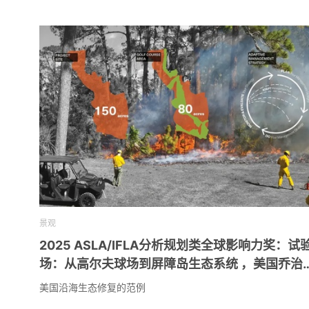
景观
2025 ASLA/IFLA分析规划类全球影响力奖：试
场：从高尔夫球场到屏障岛生态系统 ，美国乔治
州 / Design Workshop, Inc.
美国沿海生态修复的范例