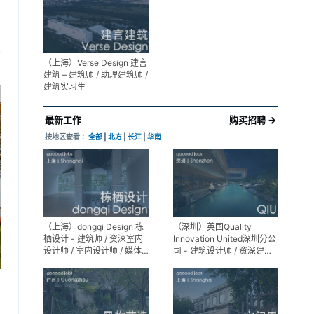
展陈设计高级经理
享
（上海）Verse Design 建言
建筑 – 建筑师 / 助理建筑师 /
建筑实习生
最新工作
购买招聘 →
按地区查看 ：
全部
|
北方
|
长江
|
华南
（上海）dongqi Design 栋
（深圳）英国Quality
栖设计 - 建筑师 / 资深室内
Innovation United深圳分公
设计师 / 室内设计师 / 媒体
司 - 建筑设计师 / 资深建筑
及公共关系主管 / 设计实习
设计师 / 室内设计师 / 设计
生（常年招聘）
实习生