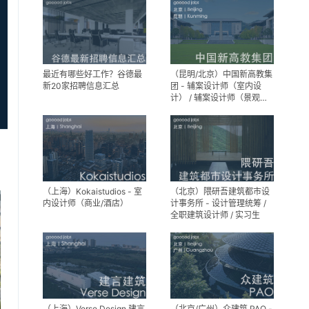
设计师
助理
最近有哪些好工作？谷德最
（昆明/北京）中国新高教集
新20家招聘信息汇总
团 - 辅案设计师（室内设
计） / 辅案设计师（景观设
计）/ 生活空间组长/教学空
间组长 / 平面设计高级经理 /
展陈设计高级经理
（上海）Kokaistudios - 室
（北京）隈研吾建筑都市设
内设计师（商业/酒店）
计事务所 - 设计管理统筹 /
全职建筑设计师 / 实习生
（上海）Verse Design 建言
（北京/广州）众建筑 PAO -