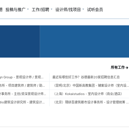
德
投稿与推广
工作/招聘
设计师/找项目
试听会员
所有工作 →
（上海）TOPO Design Group - 景观设计师 / 景观后期设计师 / 景观实习生
最近有哪些好工作？谷德最新20家招聘信息汇总
（北京）大屿建筑事务所 - 项目建筑师 / 建筑师 / 助理建筑师 / 实习建筑师
（昆明/北京）中国新高教集团 - 辅案设计师（室内设计） / 辅案设计师（景观设计）/ 生活空间组长/教学空间组长 / 平面设计高级经理 / 展陈设计高
（上海）FLO景观设计事务所 - 主创/资深景观设计师 / 景观设计师 / 设计实习生 / 商务行政助理 / 助理施工图设计师
（上海）Kokaistudios - 室内设计师（商业/酒店）
（北京）未/WAY Studio建筑设计研究所 - 建筑设计师 / 助理设计师/初级设计师 / 实习生 / 办公室行政与商务助理
（北京）隈研吾建筑都市设计事务所 - 设计管理统筹 / 全职建筑设计师 / 实习生