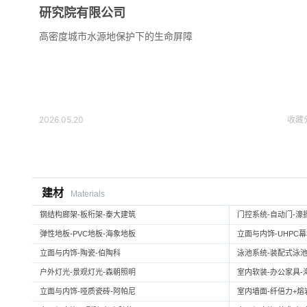
研究院有限公司
高密度城市水源地保护下的生命屏障
2026.05.20
收藏
建材
Materials
钢结构廊架-板桁架-泰大建筑
门控系统-自动门-濠
弹性地板-PVC地板-海象地板
立面与内饰-UHPC
立面与内饰-陶瓷-伯陶科
泳池系统-装配式泳池
户外灯光-景观灯光-森朝照明
室内软装-办公家具-
立面与内饰-哑质瓷砖-阿帕尼
室内墙面-纤倍力+熔岩板