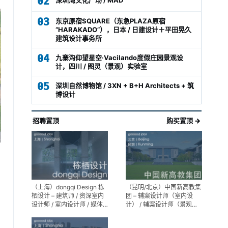
02
03
东京原宿SQUARE（东急PLAZA原宿
“HARAKADO”），日本 / 日建设计＋平田晃久
建筑设计事务所
04
九寨沟仰望星空·Vacilando度假庄园景观设
计，四川 / 图灵（景观）实验室
05
深圳自然博物馆 / 3XN + B+H Architects + 筑
博设计
招聘置顶
购买置顶 →
（上海）dongqi Design 栋
（昆明/北京）中国新高教集
栖设计 – 建筑师 / 资深室内
团 – 辅案设计师（室内设
设计师 / 室内设计师 / 媒体
计） / 辅案设计师（景观设
及公共关系主管 / 设计实习
计）/ 生活空间组长/教学空
生（常年招聘）
间组长 / 平面设计高级经理 /