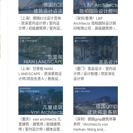
（上海）德国ECE设计咨询
（深圳/香港）L&P
- 资深室内设计师 / 室内设
Architects 瓴柏国际设计顾
计师 / 初级建筑师 / 室内设
问有限公司 - 高级建筑师 /
计师（后期）/ 建筑室内实
建筑设计师 / 资深别墅豪宅
习生
精装设计师
（上海）廿景观 NIAN
（厦门）宽品设计 - 室内设
LANDSCAPE - 资深景观设
计师 / 设计助理 / 项目深化
计师/项目负责人 / 景观设计
设计师
师 / 景观设计实习生
（重庆）vari architects 几
（深圳）德国gmp建筑师事
里建筑 - 建筑师 / 助理建筑
务所（Architects von
享
师 / 室内设计师 / 媒体运营
Gerkan, Marg and