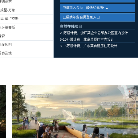
赛德瓷材
申请加入会员 · 最低89元/条 →
成型-万象
已缴纳年费会员登录入口 →
风-威卢克斯
当前在线项目
班牙德赛斯
20万设计费，浙江某企业总部办公区室内设计
绿森
6-10万设计费，北京某餐厅室内设计
遍发照明
3 - 5万设计费，广东某自建房住宅设计
磊泰造境