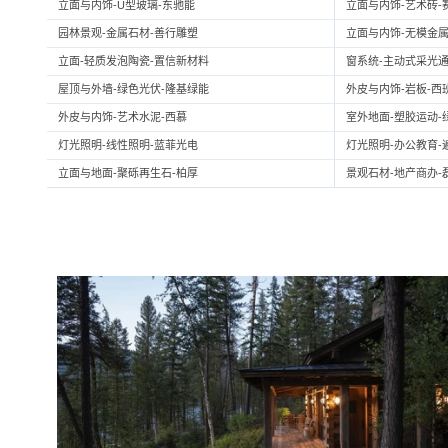
立面与内饰-U型玻璃-东驰能
立面与内饰-艺术砖-
园林景观-金属石材-善行雕塑
立面与内饰-无模金属
立面-轻质发泡陶瓷-置信新材料
窗系统-主动式采光通
屋顶与外墙-绿色光伏-隆基绿能
外皮与内饰-岩板-西
外皮与内饰-艺术水泥-西慕
室外地面-塑胶运动-
灯光照明-线性照明-蓝菲光电
灯光照明-办公教育-
立面与地面-聚砾再生石-柏厚
景观石材-地产商办-