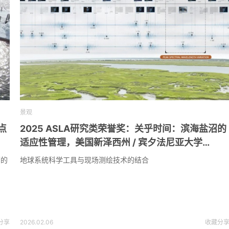
景观
点
2025 ASLA研究类荣誉奖：关乎时间：滨海盐沼的
适应性管理，美国新泽西州 / 宾夕法尼亚大学
EMLab + The Wetlands Institute
面的
地球系统科学工具与现场测绘技术的结合
分享
2026.02.06
收藏
分