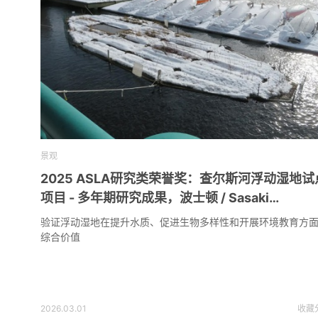
景观
2025 ASLA研究类荣誉奖：查尔斯河浮动湿地试
项目 - 多年期研究成果，波士顿 / Sasaki
Associates, Inc. + The Hideo Sasaki
验证浮动湿地在提升水质、促进生物多样性和开展环境教育方
Foundation + Dr. McNamara Rome
综合价值
2026.03.01
收藏