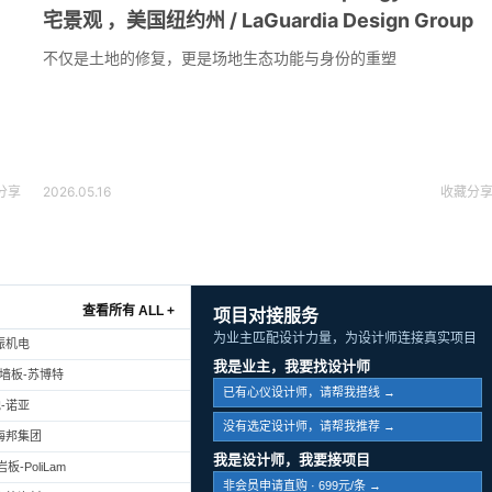
宅景观 ，美国纽约州 / LaGuardia Design Group
不仅是土地的修复，更是场地生态功能与身份的重塑
分享
2026.05.16
收藏
分
查看所有 ALL +
项目对接服务
为业主匹配设计力量，为设计师连接真实项目
振机电
我是业主，我要找设计师
幕墙板-苏博特
已有心仪设计师，请帮我搭线 →
-诺亚
没有选定设计师，请帮我推荐 →
海邦集团
我是设计师，我要接项目
-PoliLam
非会员申请直购 · 699元/条 →