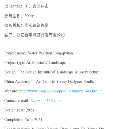
项目地址：浙江省温州市
建筑面积：300㎡
摄影版权：奥观建筑视觉
客户：浙江春丰旅游开发有限公司
Project name: Water Pavilion,Longqiyuan
Project type: Architecture/ Landscape
Design: The Design Institute of Landscape & Architecture
China Academy of Art Co.,Ltd-Young Designer Studio
Website:
http://www.caaladi.com/products/index_303.html/
Contact e-mail:
279582531@qq.com
Design year: 2023
Completion Year: 2024
Leader designer & Team: Xiawei Chen, Lijun Ke, Yuyan Shi,