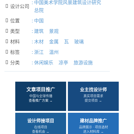
:
中国美术学院风景建筑设计研究
设计公司

总院
位置
:
中国

类型
:
建筑
景观

材料
:
木材
金属
瓦
玻璃

标签
:
浙江
温州

分类
:
休闲娱乐
凉亭
旅游设施

文章项目推广
业主找设计师
中国与全球传播
真实项目需求
查看推广方案 →
提交项目 →
设计师接项目
建材品牌推广
在线项目
品牌展示 · 项目选材
查看机会 →
进入材料库 →