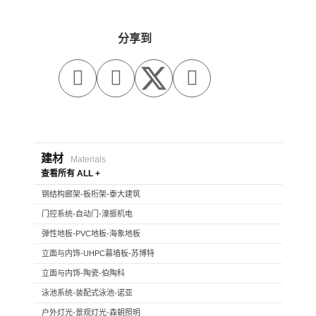
分享到



建材
Materials
查看所有 ALL +
钢结构廊架-板桁架-泰大建筑
门控系统-自动门-濠振机电
弹性地板-PVC地板-海象地板
立面与内饰-UHPC幕墙板-苏博特
立面与内饰-陶瓷-伯陶科
泳池系统-装配式泳池-诺亚
户外灯光-景观灯光-森朝照明