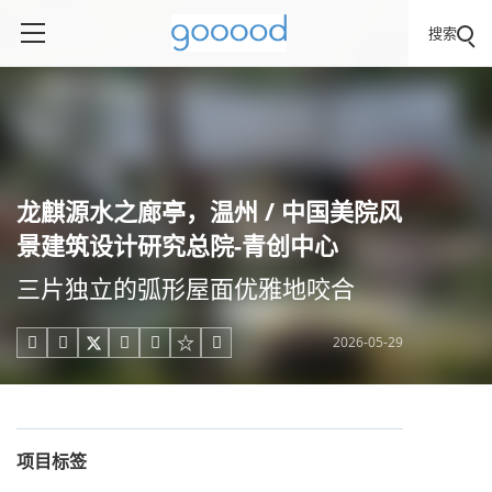
搜索
龙麒源水之廊亭，温州 / 中国美院风
景建筑设计研究总院-青创中心
三片独立的弧形屋面优雅地咬合
2026-05-29





项目标签