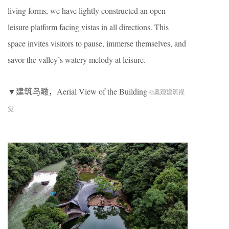
living forms, we have lightly constructed an open
leisure platform facing vistas in all directions. This
space invites visitors to pause, immerse themselves, and
savor the valley’s watery melody at leisure.
▼建筑鸟瞰，Aerial View of the Building
©奥观建筑视
觉