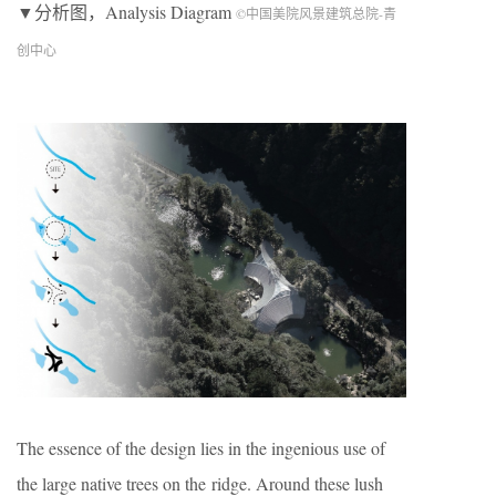
▼分析图，Analysis Diagram
©中国美院风景建筑总院-青
创中心
The essence of the design lies in the ingenious use of
the large native trees on the ridge. Around these lush