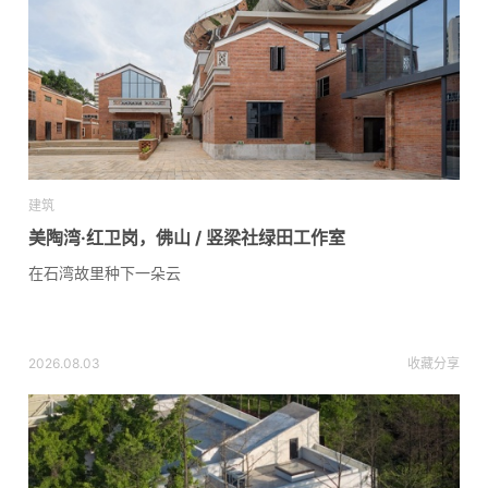
建筑
美陶湾·红卫岗，佛山 / 竖梁社绿田工作室
在石湾故里种下一朵云
2026.08.03
收藏
分享