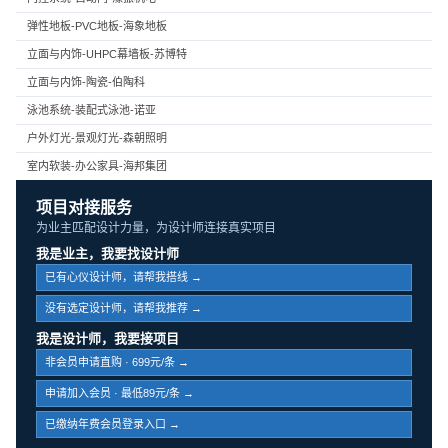
弹性地板-PVC地板-海象地板
立面与内饰-UHPC幕墙板-苏博特
立面与内饰-陶瓷-伯陶科
泳池系统-装配式泳池-诺亚
户外灯光-景观灯光-森朝照明
室内软装-办公家具-海邦集团
项目对接服务
为业主匹配设计力量，为设计师连接真实项目
我是业主，我要找设计师
已有心仪设计师，请帮我搭线 →
没有选定设计师，请帮我推荐 →
我是设计师，我要接项目
非会员申请直购 · 699元/条 →
申请加入会员 · 最低89元/条 →
已缴纳年费会员登录入口 →