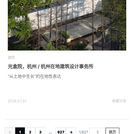
建筑
光盒院，杭州 / 杭州在地建筑设计事务所
“从土地中生长”的在地性表达
2026.07.31
收藏
分享
←
1
2
3
...
627
→
1/627
跳页