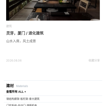
建筑
灵芽，厦门 / 退化建筑
山水入席，风土成景
2026.08.06
收藏
分享
建材
Materials
查看所有 ALL +
钢结构廊架-板桁架-泰大建筑
门控系统-自动门-濠振机电