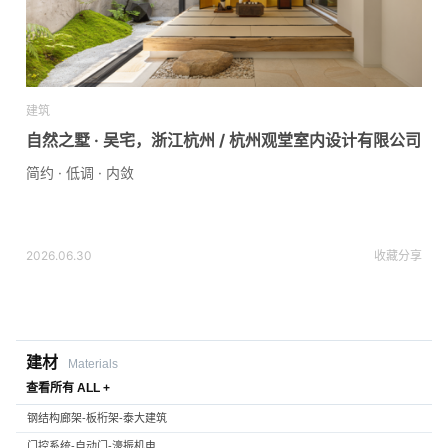
建筑
自然之墅 · 吴宅，浙江杭州 / 杭州观堂室内设计有限公司
简约 · 低调 · 内敛
2026.06.30
收藏
分享
建材
Materials
查看所有 ALL +
钢结构廊架-板桁架-泰大建筑
门控系统-自动门-濠振机电