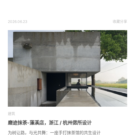
2026.06.23
收藏
分享
建筑
磨迹抹茶-藻溪店，浙江 / 杭州偲所设计
为树让路，与光共舞：一座手打抹茶馆的共生设计