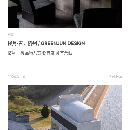
建筑
径月·古，杭州 / GREENJUN DESIGN
临河一隅 品物共赏 物有度 意有余温
2026.01.16
收藏
分享