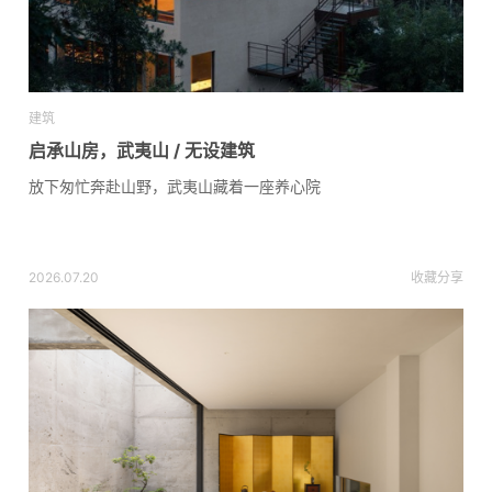
建筑
启承山房，武夷山 / 无设建筑
放下匆忙奔赴山野，武夷山藏着一座养心院
2026.07.20
收藏
分享