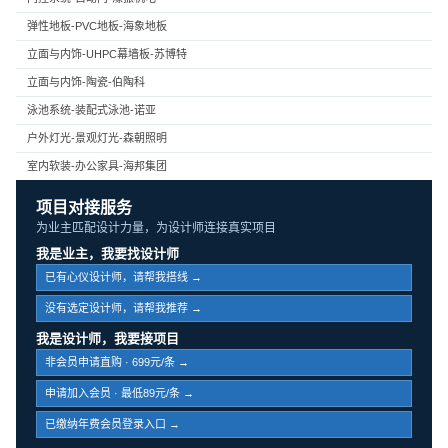
弹性地板-PVC地板-海象地板
立面与内饰-UHPC幕墙板-苏博特
立面与内饰-陶瓷-伯陶科
泳池系统-装配式泳池-诺亚
户外灯光-景观灯光-森朝照明
室内软装-办公家具-海邦集团
项目对接服务
为业主匹配设计力量，为设计师连接真实项目
我是业主，我要找设计师
已有心仪设计师，请帮我搭线 →
没有选定设计师，请帮我推荐 →
我是设计师，我要接项目
非会员申请直购 · 699元/条 →
申请加入会员 · 最低89元/条 →
已缴纳年费会员登录入口 →