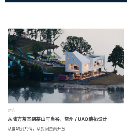
建筑
从陆方茶室到茅山叮当谷，常州 / UAO瑞拓设计
从自嗨到共情，从封闭走向开放