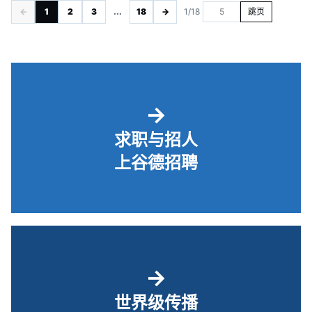
←
1
2
3
...
18
→
1/18
跳页
→
求职与招人
上谷德招聘
→
世界级传播