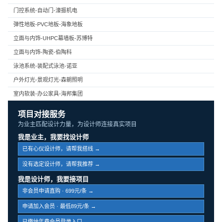
门控系统-自动门-濠振机电
弹性地板-PVC地板-海象地板
立面与内饰-UHPC幕墙板-苏博特
立面与内饰-陶瓷-伯陶科
泳池系统-装配式泳池-诺亚
户外灯光-景观灯光-森朝照明
室内软装-办公家具-海邦集团
项目对接服务
为业主匹配设计力量，为设计师连接真实项目
我是业主，我要找设计师
已有心仪设计师，请帮我搭线 →
没有选定设计师，请帮我推荐 →
我是设计师，我要接项目
非会员申请直购 · 699元/条 →
申请加入会员 · 最低89元/条 →
已缴纳年费会员登录入口 →