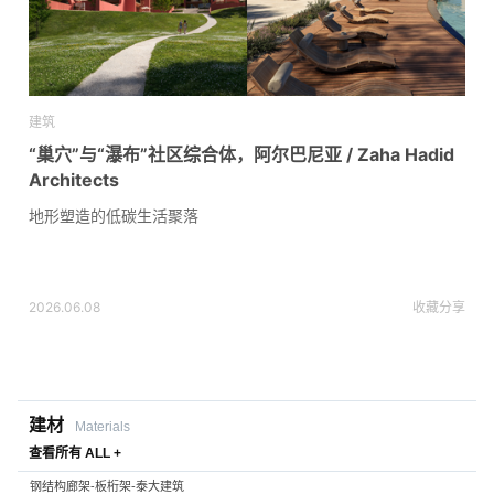
建筑
“巢穴”与“瀑布”社区综合体，阿尔巴尼亚 / Zaha Hadid
Architects
地形塑造的低碳生活聚落
2026.06.08
收藏
分享
建材
Materials
查看所有 ALL +
钢结构廊架-板桁架-泰大建筑