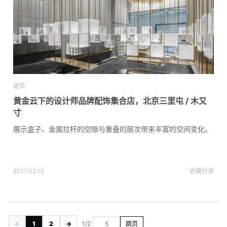
建筑
黄金云下的设计师品牌配饰集合店，北京三里屯 / 木又
寸
展示盒子、金属拉杆的空隙与重叠的层次带来丰富的空间变化。
2017.02.13
收藏
分享
←
1
2
→
1/2
跳页