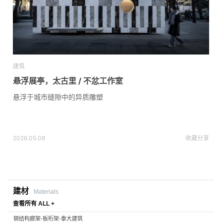
建筑
悬浮展亭，太古里 / 不忿工作室
悬浮于城市缝隙中的异质雕塑
2026.05.08
收藏
分享
建材
Materials
查看所有 ALL +
钢结构廊架-板桁架-泰大建筑