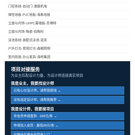
门控系统-自动门-濠振机电
弹性地板-PVC地板-海象地板
立面与内饰-UHPC幕墙板-苏博特
立面与内饰-陶瓷-伯陶科
泳池系统-装配式泳池-诺亚
户外灯光-景观灯光-森朝照明
室内软装-办公家具-海邦集团
项目对接服务
为业主匹配设计力量，为设计师连接真实项目
我是业主，我要找设计师
已有心仪设计师，请帮我搭线 →
没有选定设计师，请帮我推荐 →
我是设计师，我要接项目
非会员申请直购 · 699元/条 →
申请加入会员 · 最低89元/条 →
已缴纳年费会员登录入口 →