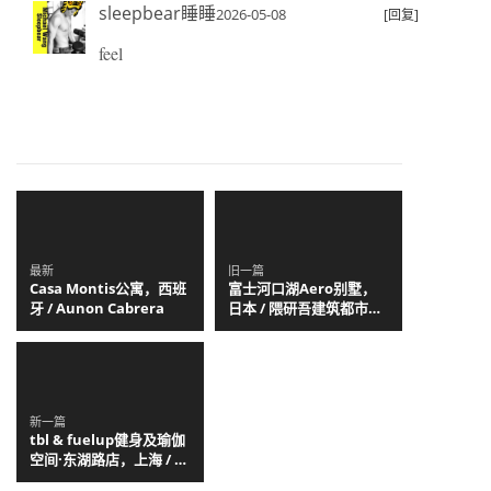
sleepbear睡睡
2026-05-08
[回复]
feel
最新
旧一篇
Casa Montis公寓，西班
富士河口湖Aero别墅，
牙 / Aunon Cabrera
日本 / 隈研吾建筑都市设
计事务所
新一篇
tbl & fuelup健身及瑜伽
空间·东湖路店，上海 / 空
间站建筑师事务所