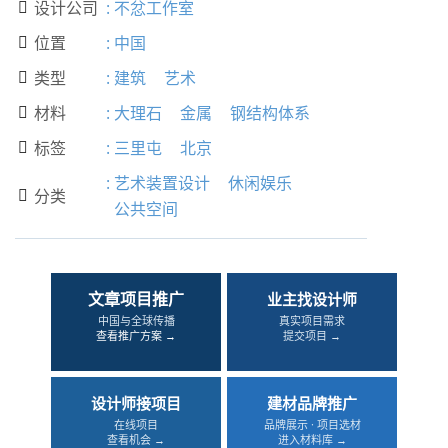
设计公司
:
不忿工作室

位置
:
中国

类型
:
建筑
艺术

材料
:
大理石
金属
钢结构体系

标签
:
三里屯
北京

:
艺术装置设计
休闲娱乐
分类

公共空间
文章项目推广
业主找设计师
中国与全球传播
真实项目需求
查看推广方案 →
提交项目 →
设计师接项目
建材品牌推广
在线项目
品牌展示 · 项目选材
查看机会 →
进入材料库 →