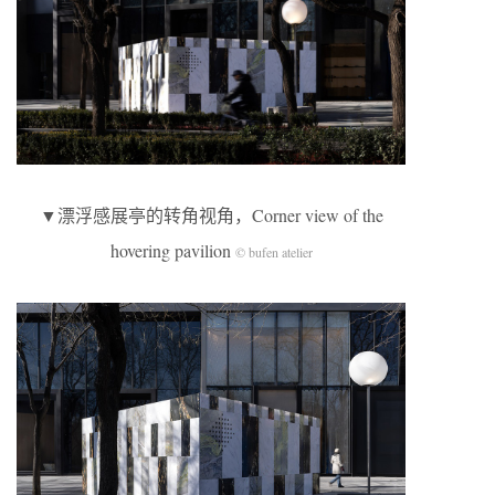
▼漂浮感展亭的转角视角，Corner view of the
hovering pavilion
© bufen atelier