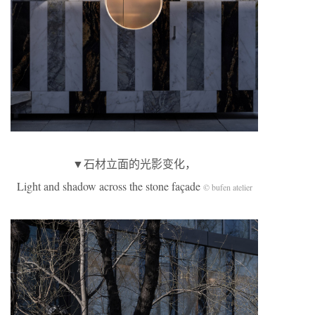
▼石材立面的光影变化，
Light and shadow across the stone façade
© bufen atelier