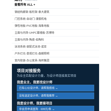
查看所有 ALL +
钢结构廊架-板桁架-泰大建筑
门控系统-自动门-濠振机电
弹性地板-PVC地板-海象地板
立面与内饰-UHPC幕墙板-苏博特
立面与内饰-陶瓷-伯陶科
泳池系统-装配式泳池-诺亚
户外灯光-景观灯光-森朝照明
室内软装-办公家具-海邦集团
项目对接服务
为业主匹配设计力量，为设计师连接真实项目
我是业主，我要找设计师
已有心仪设计师，请帮我搭线 →
没有选定设计师，请帮我推荐 →
我是设计师，我要接项目
非会员申请直购 · 699元/条 →