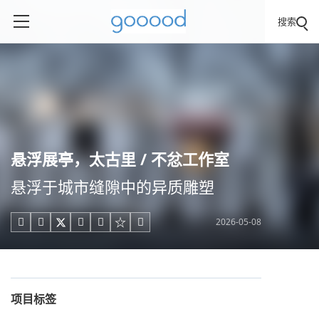
搜索
悬浮展亭，太古里 / 不忿工作室
悬浮于城市缝隙中的异质雕塑
2026-05-08





项目标签