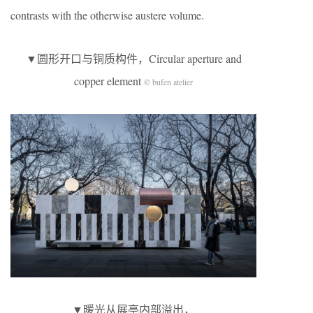
contrasts with the otherwise austere volume.
▼圆形开口与铜质构件，Circular aperture and
copper element
© bufen atelier
▼暖光从展亭内部溢出，