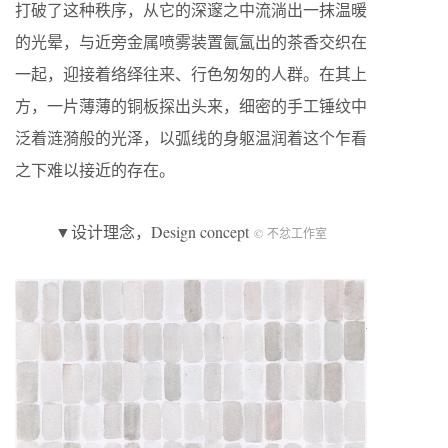
打破了这种秩序，从它的深邃之中流淌出一抹温暖
的光晕，与近旁金属喷雾装置氤氲出的茶香交织在
一起，迎接着络绎往来、行色匆匆的人群。在其上
方，一片薄薄的铜板探出头来，细密的手工锤纹中
泛着涟漪般的光泽，以弧线的身躯温润着这个乍看
之下难以接近的存在。
▼设计理念，Design concept
© 不忿工作室