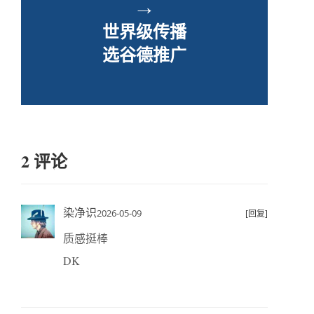
→
世界级传播
选谷德推广
2 评论
染净识
2026-05-09
[回复]
质感挺棒
DK