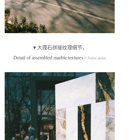
▼大理石拼接纹理细节，
Detail of assembled marble textures
© bufen atelier