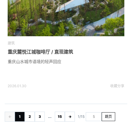
建筑
重庆麓悦江城咖啡厅 / 直现建筑
重庆山水城市语境的轻声回应
2026.01.30
收藏
分享
←
1
2
3
...
15
→
1/15
跳页