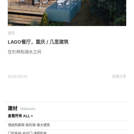
建筑
LAGO餐厅，重庆 / 几里建筑
在杉林和湖水之间
2026.06.30
收藏
分享
建材
Materials
查看所有 ALL +
钢结构廊架-板桁架-泰大建筑
门控系统-自动门-濠振机电