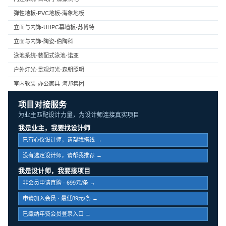
弹性地板-PVC地板-海象地板
立面与内饰-UHPC幕墙板-苏博特
立面与内饰-陶瓷-伯陶科
泳池系统-装配式泳池-诺亚
户外灯光-景观灯光-森朝照明
室内软装-办公家具-海邦集团
项目对接服务
为业主匹配设计力量，为设计师连接真实项目
我是业主，我要找设计师
已有心仪设计师，请帮我搭线 →
没有选定设计师，请帮我推荐 →
我是设计师，我要接项目
非会员申请直购 · 699元/条 →
申请加入会员 · 最低89元/条 →
已缴纳年费会员登录入口 →