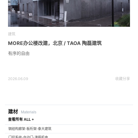
建筑
MORE办公楼改建，北京 / TAOA 陶磊建筑
有序的自由
2026.06.09
收藏
分享
建材
Materials
查看所有 ALL +
钢结构廊架-板桁架-泰大建筑
门控系统-自动门-濠振机电