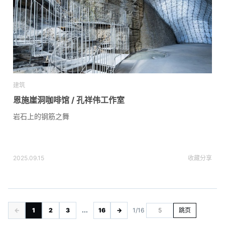
建筑
恩施崖洞咖啡馆 / 孔祥伟工作室
岩石上的钢筋之舞
2025.09.15
收藏
分享
←
1
2
3
...
16
→
1/16
跳页