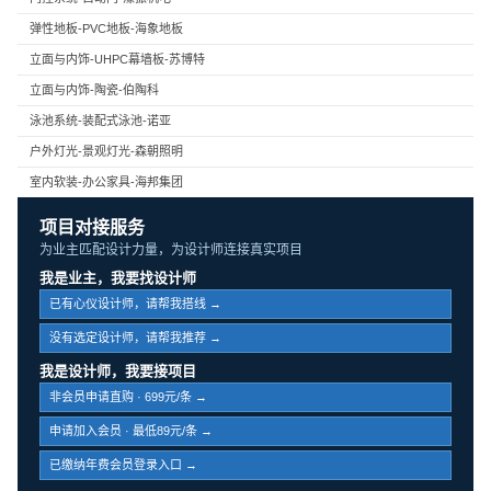
弹性地板-PVC地板-海象地板
立面与内饰-UHPC幕墙板-苏博特
立面与内饰-陶瓷-伯陶科
泳池系统-装配式泳池-诺亚
户外灯光-景观灯光-森朝照明
室内软装-办公家具-海邦集团
项目对接服务
为业主匹配设计力量，为设计师连接真实项目
我是业主，我要找设计师
已有心仪设计师，请帮我搭线 →
没有选定设计师，请帮我推荐 →
我是设计师，我要接项目
非会员申请直购 · 699元/条 →
申请加入会员 · 最低89元/条 →
已缴纳年费会员登录入口 →