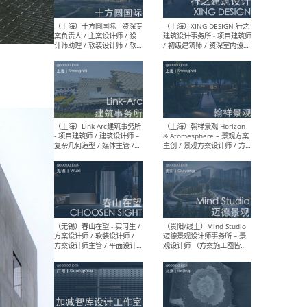
设计师 / 研究员
Arc
媒体
生（
（上海）上海建筑设计研究
（北
院有限公司 沈钺建筑创作工
师（
作室（FREE STUDIO）- 助理
建筑
建筑师 / 驻场建筑师 / 实习
设计
生
实习
（上海）雁飞建筑事务所
（上
Yanfei architects - 助理建
VIS
筑师 / 建筑实习生（长期有
室内
效）
软装