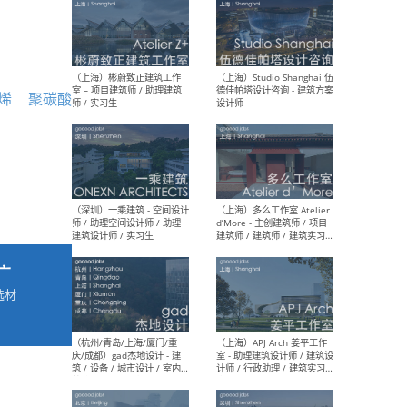
最新工作
按地区查看 ：
全部
|
北方
|
长江
|
华南
烯
聚碳酸
（上海）彬蔚致正建筑工作
（上海
室 – 项目建筑师 / 助理建筑
德佳
师 / 实习生
设计
广
选材
→
（深圳）一乘建筑 - 空间设计
（上
师 / 助理空间设计师 / 助理
d’M
建筑设计师 / 实习生
建筑
生 