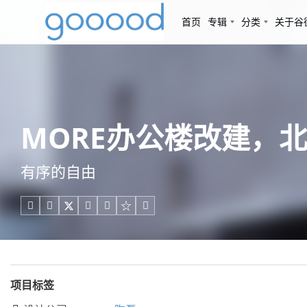
首页
专辑
分类
关于谷
MORE办公楼改建，北京
有序的自由





项目标签