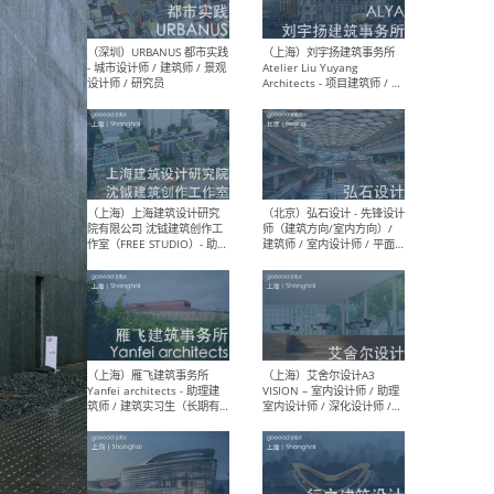
（北京）LOD朗奥建筑 - 资深
（杭
室内建筑师 / 产品研发及新
Bob
媒体运营设计师 / FF&E软装
/ 
设计师 / 深化设计师 / 实习
装设
生
（北京）SHUYAN design -
（上
项目负责人Project Manager
mea
/项目建筑师Project
/ 
Architect / 助理建筑师
师 
Assistant Architect / 创始
请）
人助理Founder's Assistant
/ 实习生Intern
（深圳）URBANUS 都市实践
（上
- 城市设计师 / 建筑师 / 景观
Atel