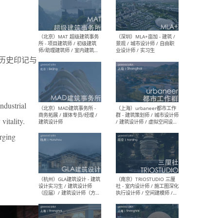
（杭州/青岛/上海/厦门/重
（上海
庆/成都）gad杰地设计 - 建
室 
筑 / 设备 / 城市设计 / 室内 /
计师
幕墙 / BIM / 成本 / 工程 / 运
生
合历史印记与
营 / 品牌 / 观点views / 实习
等
ndustrial
（北京）MAT 超级建筑事务
（深圳
vitality.
所 - 项目建筑师 / 初级建筑
景观
师/助理建筑师 / 室内建筑师
业设
rging
/ 实习生
（北京）MAD建筑事务所 -
（上
商务拓展 / 媒体专员/经理 /
群 
建筑设计师
/ 