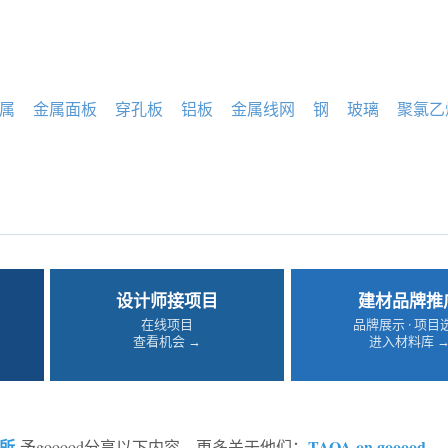
属
金属面板
穿孔板
铝板
金属线网
钢
玻璃
聚氯乙
设计师接项目
建材品牌推
在线项目
品牌展示 · 项目
查看机会 →
进入材料库 
所
TAOA on gooood
予gooood分享以下内容。更多关于他们：
。