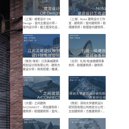
师 
（杭州）GLA建筑设计 - 建筑
（南京
设计实习生 / 建筑设计师
社 
（应届）/ 建筑设计师（方案
执行
设计）/ 建筑设计师（施工
实习
图）/ 结构设计师 / 给排水设
计师
（上海）或者设计 OR
（上
Design - 室内主案设计师 /
室 -
室内设计师 / 施工图深化设
理建
计师 / 室内设计助理 / 新媒
实习
体运营
请）