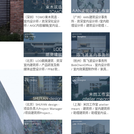
（南京/淮安）江苏美城建筑
（北
规划设计院有限公司 - 建筑方
务所
案设计师 / 商务经理 / 暖通
设计师 / 造价工程师
（大理）之间建筑
（西
ArCONNECT – 项目建筑师 /
研究
建筑师 / 助理建筑师 / 室内
主创
设计师 / 实习生
景观
施工
（深圳）TOMO東木筑造 -
（广
室内设计师 / 资深深化设计
所 
师 / AIGC内容编辑(室内设计
理设
方向) / 照明设计师 / 软装设
新媒
计师
生