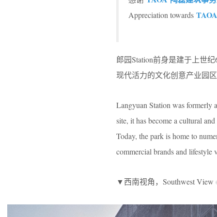
TAO
Appreciation towards
郎园Station前身是建于
现代活力的文化创意产业园区
Langyuan Station was formerly a 
site, it has become a cultural and
Today, the park is home to numer
commercial brands and lifestyle 
▼西南视角，Southwest View