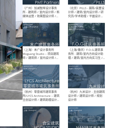
（上海）十方圆国际 - 资深专
（上海
案负责人 / 主案设计师 / 设
建筑
计师助理 / 软装设计师 / 软
/ 
装设计师助理
师 
（上海）Link-Arc建筑事务所
（上
- 项目建筑师 / 建筑设计师 –
& A
复杂几何造型 / 媒体主管 /
主创
学术研究专员 / 实习生计划
案深
软装
（方
（无锡）春山在望 - 实习生 /
（贵阳
方案设计师 / 软装设计师 /
迈德
方案设计师主管 / 平面设计
观设
师
可）