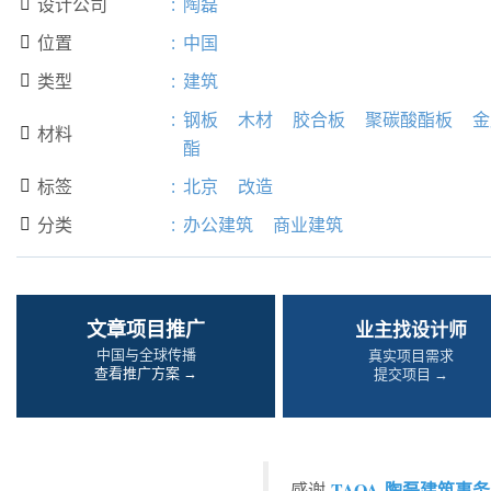
设计公司
:
陶磊

位置
:
中国

类型
:
建筑

:
钢板
木材
胶合板
聚碳酸酯板
金
材料

酯
标签
:
北京
改造

分类
:
办公建筑
商业建筑

文章项目推广
业主找设计师
中国与全球传播
真实项目需求
查看推广方案 →
提交项目 →
TAOA
陶磊建筑事务
感谢