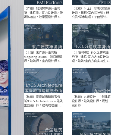
（上海）十方圆国际 - 资深专
（上海
案负责人 / 主案设计师 / 设
建筑
计师助理 / 软装设计师 / 软
/ 
装设计师助理
师 
（上海）Link-Arc建筑事务所
（上
- 项目建筑师 / 建筑设计师 –
& A
复杂几何造型 / 媒体主管 /
主创
学术研究专员 / 实习生计划
案深
软装
（方
（无锡）春山在望 - 实习生 /
（贵阳
方案设计师 / 软装设计师 /
迈德
方案设计师主管 / 平面设计
观设
师
可）