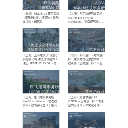
（北京）LOD朗奥建筑 - 资深
（杭
室内建筑师 / 产品研发及新
Bob
媒体运营设计师 / FF&E软装
/ 
设计师 / 深化设计师 / 实习
装设
生
（北京）SHUYAN design -
（上
项目负责人Project Manager
mea
/项目建筑师Project
/ 
Architect / 助理建筑师
师 
Assistant Architect / 创始
请）
人助理Founder's Assistant
/ 实习生Intern
（深圳）URBANUS 都市实践
（上
- 城市设计师 / 建筑师 / 景观
Atel