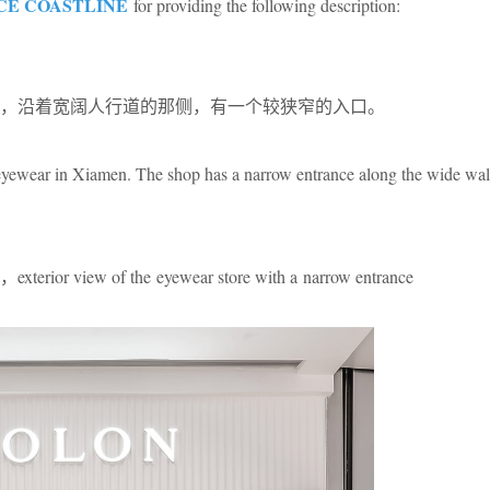
CE COASTLINE
for providing the following description:
，沿着宽阔人行道的那侧，有一个较狭窄的入口。
ewear in Xiamen. The shop has a narrow entrance along the wide wal
ew of the eyewear store with a narrow entrance