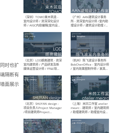
（南京/淮安）江苏美城建筑
（北
规划设计院有限公司 - 建筑方
务所
案设计师 / 商务经理 / 暖通
设计师 / 造价工程师
（大理）之间建筑
（西
ArCONNECT – 项目建筑师 /
研究
同时也扩
建筑师 / 助理建筑师 / 室内
主创
设计师 / 实习生
景观
璃隔断有
施工
墙面展示
（深圳）TOMO東木筑造 -
（广
室内设计师 / 资深深化设计
所 
师 / AIGC内容编辑(室内设计
理设
方向) / 照明设计师 / 软装设
新媒
计师
生