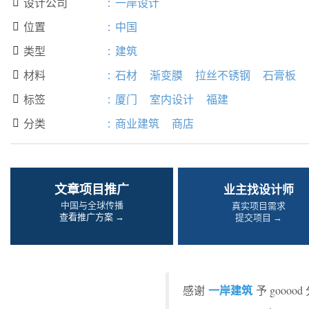
设计公司
:
一岸设计

位置
:
中国

类型
:
建筑

材料
:
石材
渐变膜
拉丝不锈钢
石膏板

标签
:
厦门
室内设计
福建

分类
:
商业建筑
商店

文章项目推广
业主找设计师
中国与全球传播
真实项目需求
查看推广方案 →
提交项目 →
一岸建筑
感谢
予 gooo