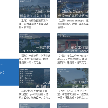
最新工作
按地区查看 ：
全部
|
北方
|
长江
|
华南
（上海）彬蔚致正建筑工作
（上海
室 – 项目建筑师 / 助理建筑
德佳
师 / 实习生
设计
广
选材
→
（深圳）一乘建筑 - 空间设计
（上
师 / 助理空间设计师 / 助理
d’M
建筑设计师 / 实习生
建筑
生 