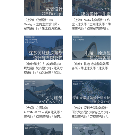
师 
（杭州）GLA建筑设计 - 建筑
（南京
设计实习生 / 建筑设计师
社 
（应届）/ 建筑设计师（方案
执行
设计）/ 建筑设计师（施工
实习
图）/ 结构设计师 / 给排水设
计师
（上海）或者设计 OR
（上
Design - 室内主案设计师 /
室 -
室内设计师 / 施工图深化设
理建
计师 / 室内设计助理 / 新媒
实习
体运营
请）