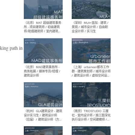
（杭州/青岛/上海/厦门/重
（上海
庆/成都）gad杰地设计 - 建
室 
筑 / 设备 / 城市设计 / 室内 /
计师
幕墙 / BIM / 成本 / 工程 / 运
生
营 / 品牌 / 观点views / 实习
等
king path in
（北京）MAT 超级建筑事务
（深圳
所 - 项目建筑师 / 初级建筑
景观
师/助理建筑师 / 室内建筑师
业设
/ 实习生
（北京）MAD建筑事务所 -
（上
商务拓展 / 媒体专员/经理 /
群 
建筑设计师
/ 