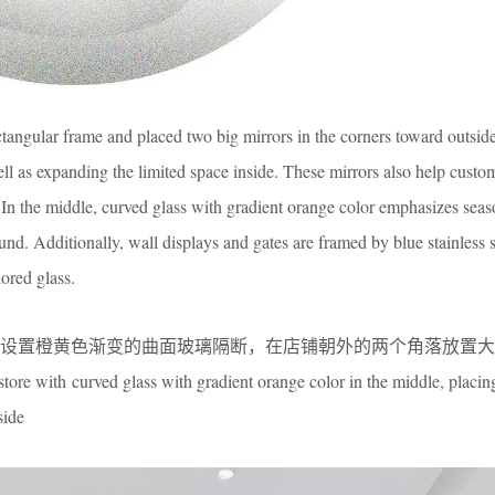
ctangular frame and placed two big mirrors in the corners toward outsid
well as expanding the limited space inside. These mirrors also help custo
. In the middle, curved glass with gradient orange color emphasizes seas
nd. Additionally, wall displays and gates are framed by blue stainless 
lored glass.
设置橙黄色渐变的曲面玻璃隔断，在店铺朝外的两个角落放置大
store with curved glass with gradient orange color in the middle, placin
side