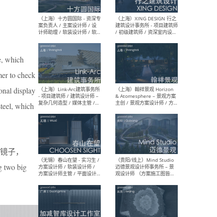
设计师 / 研究员
Arc
媒体
生（
e, which
（上海）上海建筑设计研究
（北
mer to check
院有限公司 沈钺建筑创作工
师（
作室（FREE STUDIO）- 助理
建筑
onal display
建筑师 / 驻场建筑师 / 实习
设计
生
实习
steel, which
镜子，
（上海）雁飞建筑事务所
（上
Yanfei architects - 助理建
VIS
g two big
筑师 / 建筑实习生（长期有
室内
效）
软装