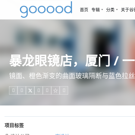
首页
专辑
分类
关于谷
暴龙眼镜店，厦门 / 
镜面、橙色渐变的曲面玻璃隔断与蓝色拉丝





项目标签