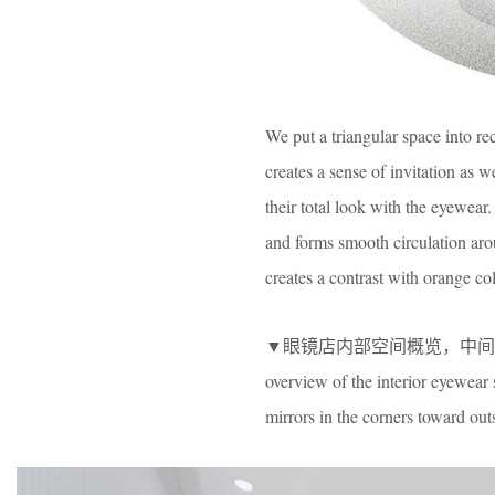
We put a triangular space into re
creates a sense of invitation as 
their total look with the eyewear
and forms smooth circulation arou
creates a contrast with orange co
▼眼镜店内部空间概览，中间
overview of the interior eyewear 
mirrors in the corners toward out