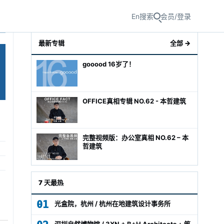
En
搜索
会员/登录
最新专辑
全部 →
gooood 16岁了！
OFFICE真相专辑 NO.62 - 本哲建筑
完整视频版：办公室真相 NO.62 – 本
哲建筑
级经理
7 天最热
01
光盒院，杭州 / 杭州在地建筑设计事务所
深圳自然博物馆 / 3XN + B+H Architects + 筑