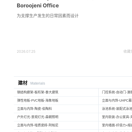
Boroojeni Office
为支撑生产发生的日常因素而设计
2026.07.25
收藏
建材
Materials
钢结构廊架-板桁架-泰大建筑
门控系统-自动门-濠
弹性地板-PVC地板-海象地板
立面与内饰-UHPC
立面与内饰-陶瓷-伯陶科
泳池系统-装配式泳池
户外灯光-景观灯光-森朝照明
室内软装-办公家具-
立面与内饰-哑质瓷砖-阿帕尼
室内墙面-纤倍力+熔岩板