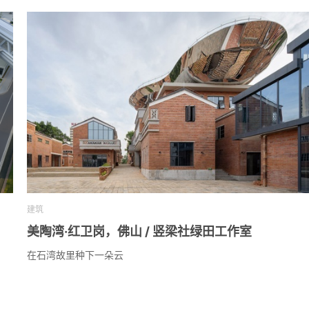
建筑
美陶湾·红卫岗，佛山 / 竖梁社绿田工作室
在石湾故里种下一朵云