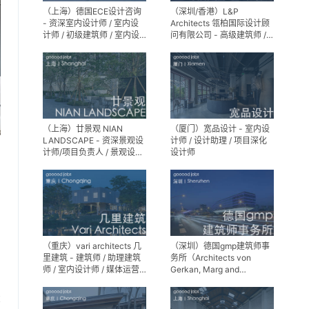
（上海）德国ECE设计咨询
（深圳/香港）L&P
- 资深室内设计师 / 室内设
Architects 瓴柏国际设计顾
计师 / 初级建筑师 / 室内设
问有限公司 - 高级建筑师 /
计师（后期）/ 建筑室内实
建筑设计师 / 资深别墅豪宅
习生
精装设计师
（上海）廿景观 NIAN
（厦门）宽品设计 - 室内设
LANDSCAPE - 资深景观设
计师 / 设计助理 / 项目深化
计师/项目负责人 / 景观设计
设计师
师 / 景观设计实习生
（重庆）vari architects 几
（深圳）德国gmp建筑师事
里建筑 - 建筑师 / 助理建筑
务所（Architects von
师 / 室内设计师 / 媒体运营
Gerkan, Marg and
专员 / 实习生
Partner）- 建筑实习生
享