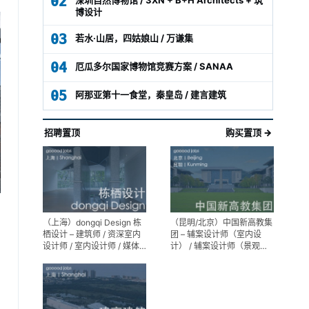
02
博设计
03
若水·山居，四姑娘山 / 万谦集
04
厄瓜多尔国家博物馆竞赛方案 / SANAA
05
阿那亚第十一食堂，秦皇岛 / 建言建筑
招聘置顶
购买置顶 →
（上海）dongqi Design 栋
（昆明/北京）中国新高教集
栖设计 – 建筑师 / 资深室内
团 – 辅案设计师（室内设
设计师 / 室内设计师 / 媒体
计） / 辅案设计师（景观设
及公共关系主管 / 设计实习
计）/ 生活空间组长/教学空
生（常年招聘）
间组长 / 平面设计高级经理 /
展陈设计高级经理