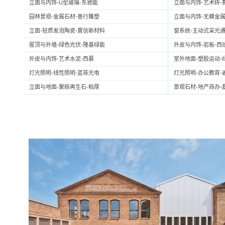
立面与内饰-U型玻璃-东驰能
立面与内饰-艺术砖-
园林景观-金属石材-善行雕塑
立面与内饰-无模金属
立面-轻质发泡陶瓷-置信新材料
窗系统-主动式采光通
屋顶与外墙-绿色光伏-隆基绿能
外皮与内饰-岩板-西
外皮与内饰-艺术水泥-西慕
室外地面-塑胶运动-
灯光照明-线性照明-蓝菲光电
灯光照明-办公教育-
立面与地面-聚砾再生石-柏厚
景观石材-地产商办-