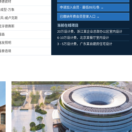
赛德瓷材
申请加入会员 · 最低89元/条 →
成型-万象
已缴纳年费会员登录入口 →
风-威卢克斯
当前在线项目
班牙德赛斯
20万设计费，浙江某企业总部办公区室内设计
绿森
6-10万设计费，北京某餐厅室内设计
遍发照明
3 - 5万设计费，广东某自建房住宅设计
磊泰造境