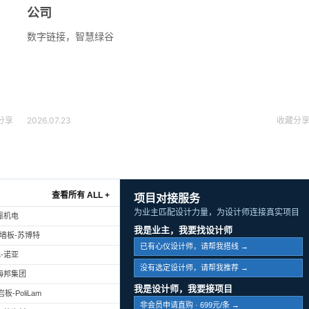
公司
数字链接，智慧绿谷
分享
2026.07.23
收藏
分
查看所有 ALL +
项目对接服务
为业主匹配设计力量，为设计师连接真实项目
振机电
我是业主，我要找设计师
幕墙板-苏博特
已有心仪设计师，请帮我搭线 →
-诺亚
没有选定设计师，请帮我推荐 →
海邦集团
我是设计师，我要接项目
-PoliLam
非会员申请直购 · 699元/条 →