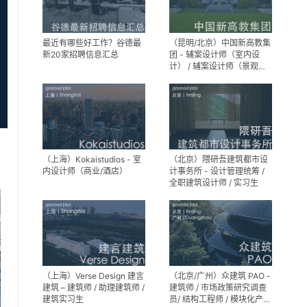
最近有哪些好工作？谷德最
（昆明/北京）中国新高教集
新20家招聘信息汇总
团 - 辅案设计师（室内设
计） / 辅案设计师（景观设
计）/ 生活空间组长/教学空
间组长 / 平面设计高级经理 /
展陈设计高级经理
（上海）Kokaistudios - 室
（北京）隈研吾建筑都市设
内设计师（商业/酒店）
计事务所 - 设计管理统筹 /
全职建筑设计师 / 实习生
（上海）Verse Design 建言
（北京/广州）众建筑 PAO -
建筑 – 建筑师 / 助理建筑师 /
建筑师 / 市场政策研究调查
建筑实习生
员/ 结构工程师 / 模块化产品