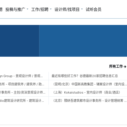
德
投稿与推广
工作/招聘
设计师/找项目
试听会员
所有工作 →
（上海）TOPO Design Group - 景观设计师 / 景观后期设计师 / 景观实习生
最近有哪些好工作？谷德最新20家招聘信息汇总
（北京）大屿建筑事务所 - 项目建筑师 / 建筑师 / 助理建筑师 / 实习建筑师
（昆明/北京）中国新高教集团 - 辅案设计师（室内设计） / 辅案设计师（景观设计）/ 生活空间组长/教学空间组长 / 平面设计高级经理 / 展陈设计高
（上海）FLO景观设计事务所 - 主创/资深景观设计师 / 景观设计师 / 设计实习生 / 商务行政助理 / 助理施工图设计师
（上海）Kokaistudios - 室内设计师（商业/酒店）
（北京）未/WAY Studio建筑设计研究所 - 建筑设计师 / 助理设计师/初级设计师 / 实习生 / 办公室行政与商务助理
（北京）隈研吾建筑都市设计事务所 - 设计管理统筹 / 全职建筑设计师 / 实习生