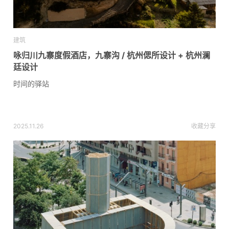
建筑
咏归川九寨度假酒店，九寨沟 / 杭州偲所设计 + 杭州澜
廷设计
时间的驿站
2025.11.26
收藏
分享