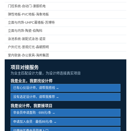
门控系统-自动门-濠振机电
弹性地板-PVC地板-海象地板
立面与内饰-UHPC幕墙板-苏博特
立面与内饰-陶瓷-伯陶科
泳池系统-装配式泳池-诺亚
户外灯光-景观灯光-森朝照明
室内软装-办公家具-海邦集团
项目对接服务
为业主匹配设计力量，为设计师连接真实项目
我是业主，我要找设计师
已有心仪设计师，请帮我搭线 →
没有选定设计师，请帮我推荐 →
我是设计师，我要接项目
非会员申请直购 · 699元/条 →
申请加入会员 · 最低89元/条 →
已缴纳年费会员登录入口 →