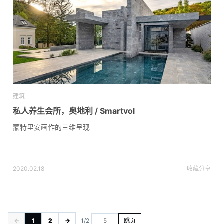
建筑
私人养生会所，奥地利 / Smartvol
蒙特里安画作的三维呈现
2020.02.18
收藏
分享
←
1
2
→
1/2
跳页