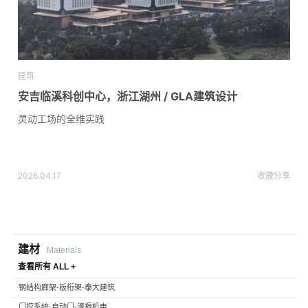
建筑
安吉临溪科创中心，浙江湖州 / GLA建筑设计
灵动工场的全维实践
2026.04.17
收藏
分享
建材
Materials
查看所有 ALL +
钢结构廊架-板桁架-泰大建筑
门控系统-自动门-濠振机电