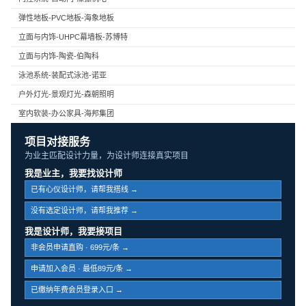
弹性地板-PVC地板-海象地板
立面与内饰-UHPC幕墙板-苏博特
立面与内饰-陶瓷-伯陶科
泳池系统-装配式泳池-诺亚
户外灯光-景观灯光-森朝照明
室内软装-办公家具-海邦集团
项目对接服务
为业主匹配设计力量，为设计师连接真实项目
我是业主，我要找设计师
已有心仪设计师，请帮我搭线 →
没有选定设计师，请帮我推荐 →
我是设计师，我要接项目
非会员申请直购 · 699元/条 →
申请加入会员 · 最低89元/条 →
已缴纳年费会员登录入口 →