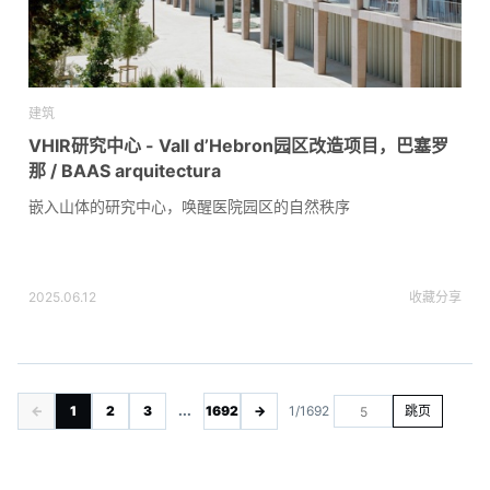
建筑
VHIR研究中心 - Vall d’Hebron园区改造项目，巴塞罗
那 / BAAS arquitectura
嵌入山体的研究中心，唤醒医院园区的自然秩序
2025.06.12
收藏
分享
←
1
2
3
...
1692
→
1/1692
跳页