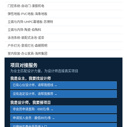
门控系统-自动门-濠振机电
弹性地板-PVC地板-海象地板
立面与内饰-UHPC幕墙板-苏博特
立面与内饰-陶瓷-伯陶科
泳池系统-装配式泳池-诺亚
户外灯光-景观灯光-森朝照明
室内软装-办公家具-海邦集团
项目对接服务
为业主匹配设计力量，为设计师连接真实项目
我是业主，我要找设计师
已有心仪设计师，请帮我搭线 →
没有选定设计师，请帮我推荐 →
我是设计师，我要接项目
非会员申请直购 · 699元/条 →
申请加入会员 · 最低89元/条 →
已缴纳年费会员登录入口 →