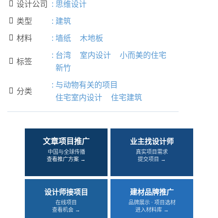
设计公司
:
思维设计

类型
:
建筑

材料
:
墙纸
木地板

:
台湾
室内设计
小而美的住宅
标签

新竹
:
与动物有关的项目
分类

住宅室内设计
住宅建筑
文章项目推广
业主找设计师
中国与全球传播
真实项目需求
查看推广方案 →
提交项目 →
设计师接项目
建材品牌推广
在线项目
品牌展示 · 项目选材
查看机会 →
进入材料库 →