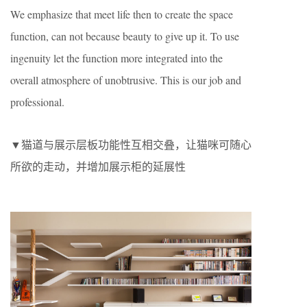
We emphasize that meet life then to create the space
function, can not because beauty to give up it. To use
ingenuity let the function more integrated into the
overall atmosphere of unobtrusive. This is our job and
professional.
▼猫道与展示层板功能性互相交叠，让猫咪可随心
所欲的走动，并增加展示柜的延展性