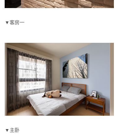
▼客房一
▼主卧