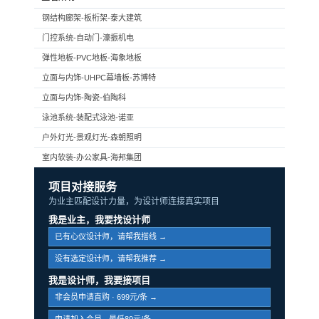
钢结构廊架-板桁架-泰大建筑
门控系统-自动门-濠振机电
弹性地板-PVC地板-海象地板
立面与内饰-UHPC幕墙板-苏博特
立面与内饰-陶瓷-伯陶科
泳池系统-装配式泳池-诺亚
户外灯光-景观灯光-森朝照明
室内软装-办公家具-海邦集团
项目对接服务
为业主匹配设计力量，为设计师连接真实项目
我是业主，我要找设计师
已有心仪设计师，请帮我搭线 →
没有选定设计师，请帮我推荐 →
我是设计师，我要接项目
非会员申请直购 · 699元/条 →