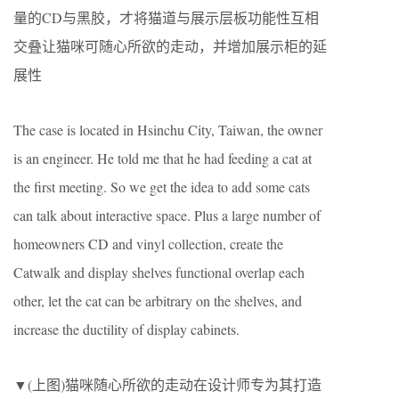
量的CD与黑胶，才将猫道与展示层板功能性互相
交叠让猫咪可随心所欲的走动，并增加展示柜的延
展性
The case is located in Hsinchu City, Taiwan, the owner
is an engineer. He told me that he had feeding a cat at
the first meeting. So we get the idea to add some cats
can talk about interactive space. Plus a large number of
homeowners CD and vinyl collection, create the
Catwalk and display shelves functional overlap each
other, let the cat can be arbitrary on the shelves, and
increase the ductility of display cabinets.
▼(上图)猫咪随心所欲的走动在设计师专为其打造