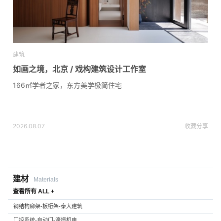
建筑
如画之境，北京 / 戏构建筑设计工作室
166㎡学者之家，东方美学极简住宅
2026.08.07
收藏
分享
建材
Materials
查看所有 ALL +
钢结构廊架-板桁架-泰大建筑
门控系统-自动门-濠振机电