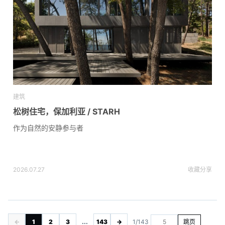
建筑
松树住宅，保加利亚 / STARH
作为自然的安静参与者
2026.07.27
收藏
分享
←
1
2
3
...
143
→
1/143
跳页