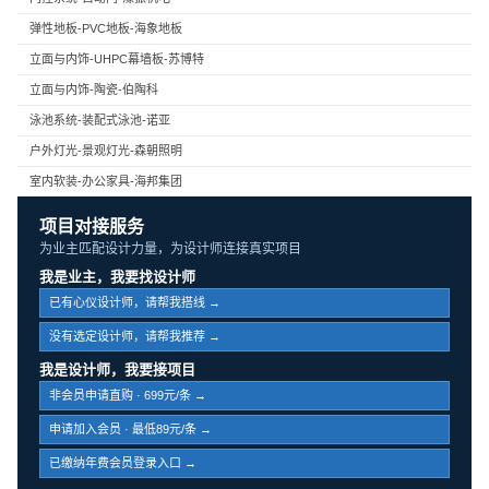
弹性地板-PVC地板-海象地板
立面与内饰-UHPC幕墙板-苏博特
立面与内饰-陶瓷-伯陶科
泳池系统-装配式泳池-诺亚
户外灯光-景观灯光-森朝照明
室内软装-办公家具-海邦集团
项目对接服务
为业主匹配设计力量，为设计师连接真实项目
我是业主，我要找设计师
已有心仪设计师，请帮我搭线 →
没有选定设计师，请帮我推荐 →
我是设计师，我要接项目
非会员申请直购 · 699元/条 →
申请加入会员 · 最低89元/条 →
已缴纳年费会员登录入口 →