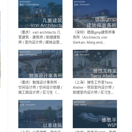
（重庆）vari architects 几
（深圳）德国gmp建筑师事
里建筑 - 建筑师 / 助理建筑
务所（Architects von
师 / 室内设计师 / 媒体运营
Gerkan, Marg and
专员 / 实习生
Partner）- 建筑实习生
（重庆）勉强设计事务所 -
（上海）弹性工作室Tens
空间设计师 / 空间设计助理 /
Atelier - 项目室内设计师 /
施工图设计师 / 实习生（长
助理室内设计师 / 实习生
期招募）
（长期招募）