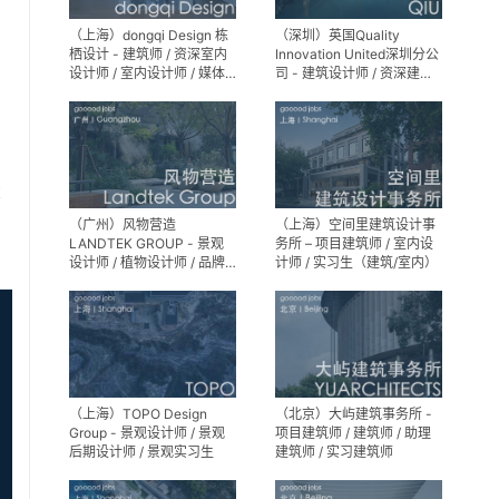
（上海）dongqi Design 栋
（深圳）英国Quality
栖设计 - 建筑师 / 资深室内
Innovation United深圳分公
设计师 / 室内设计师 / 媒体
司 - 建筑设计师 / 资深建筑
及公共关系主管 / 设计实习
设计师 / 室内设计师 / 设计
生（常年招聘）
实习生
享
（广州）风物营造
（上海）空间里建筑设计事
LANDTEK GROUP - 景观
务所 – 项目建筑师 / 室内设
设计师 / 植物设计师 / 品牌
计师 / 实习生（建筑/室内）
运营 / 实习生
（上海）TOPO Design
（北京）大屿建筑事务所 -
Group - 景观设计师 / 景观
项目建筑师 / 建筑师 / 助理
后期设计师 / 景观实习生
建筑师 / 实习建筑师