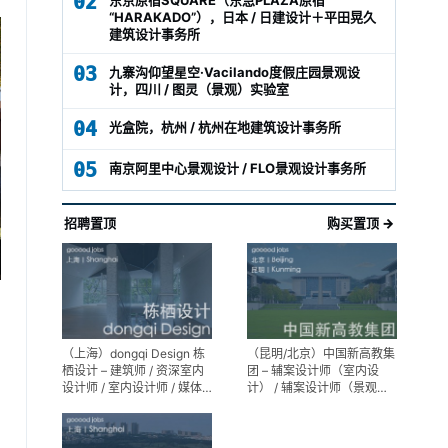
02
“HARAKADO”），日本 / 日建设计＋平田晃久
建筑设计事务所
03
九寨沟仰望星空·Vacilando度假庄园景观设
计，四川 / 图灵（景观）实验室
04
光盒院，杭州 / 杭州在地建筑设计事务所
05
南京阿里中心景观设计 / FLO景观设计事务所
招聘置顶
购买置顶 →
（上海）dongqi Design 栋
（昆明/北京）中国新高教集
栖设计 – 建筑师 / 资深室内
团 – 辅案设计师（室内设
设计师 / 室内设计师 / 媒体
计） / 辅案设计师（景观设
及公共关系主管 / 设计实习
计）/ 生活空间组长/教学空
生（常年招聘）
间组长 / 平面设计高级经理 /
展陈设计高级经理