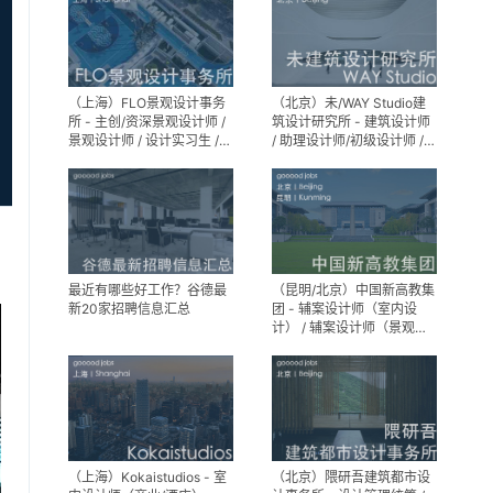
（上海）FLO景观设计事务
（北京）未/WAY Studio建
所 - 主创/资深景观设计师 /
筑设计研究所 - 建筑设计师
景观设计师 / 设计实习生 /
/ 助理设计师/初级设计师 /
商务行政助理 / 助理施工图
实习生 / 办公室行政与商务
设计师
助理
最近有哪些好工作？谷德最
（昆明/北京）中国新高教集
新20家招聘信息汇总
团 - 辅案设计师（室内设
计） / 辅案设计师（景观设
计）/ 生活空间组长/教学空
间组长 / 平面设计高级经理 /
展陈设计高级经理
（上海）Kokaistudios - 室
（北京）隈研吾建筑都市设