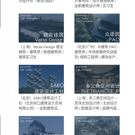
内设计师（商业/酒店）
计事务所 - 设计管理统筹 /
全职建筑设计师 / 实习生
（上海）Verse Design 建言
（北京/广州）众建筑 PAO -
建筑 – 建筑师 / 助理建筑师 /
建筑师 / 市场政策研究调查
建筑实习生
员/ 结构工程师 / 模块化产品
建筑设计师 / 室内装修工程
师 / 机电工程师 / 实习生
（北京）SAKO建筑设计工
（上海）多三角空间设计 –
享
社（北京卅口建筑设计咨询
资深主创设计师 / 主创设计
有限公司）– 全职建筑设计
师 / 助理设计师 / 品牌内容
师
运营负责人