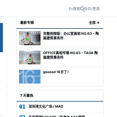
En
搜索
会员/登录
最新专辑
全部 →
完整视频版：办公室真相 NO.63 – 陶
磊建筑事务所
OFFICE真相专辑 NO.63 - TAOA 陶
磊建筑事务所
gooood 16岁了！
级经理
7 天最热
01
深圳湾文化广场 / MAD
东京原宿SQUARE（东急PLAZA原宿