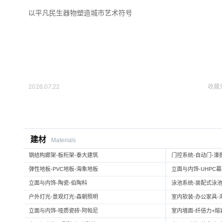
以平凡民生器物塑造城市艺术符号
2026.07.22
收藏
建材
Materials
钢结构廊架-板桁架-泰大建筑
门控系统-自动门-濠
弹性地板-PVC地板-海象地板
立面与内饰-UHPC
立面与内饰-陶瓷-伯陶科
泳池系统-装配式泳池
户外灯光-景观灯光-森朝照明
室内软装-办公家具-
立面与内饰-哑质瓷砖-阿帕尼
室内墙面-纤倍力+熔岩板