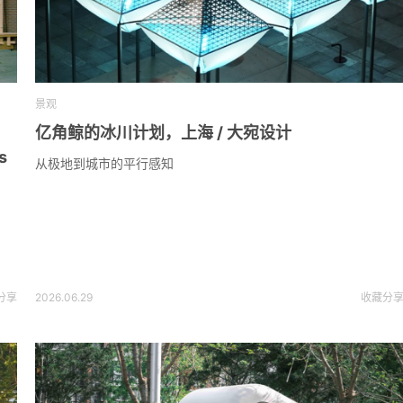
景观
亿角鲸的冰川计划，上海 / 大宛设计
s
从极地到城市的平行感知
分享
2026.06.29
收藏
分