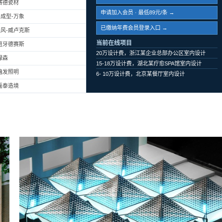
赛德瓷材
申请加入会员 · 最低89元/条 →
成型-万象
已缴纳年费会员登录入口 →
风-威卢克斯
当前在线项目
班牙德赛斯
20万设计费，浙江某企业总部办公区室内设计
绿森
15-18万设计费，湖北某疗愈SPA馆室内设计
遍发照明
6- 10万设计费，北京某餐厅室内设计
磊泰造境