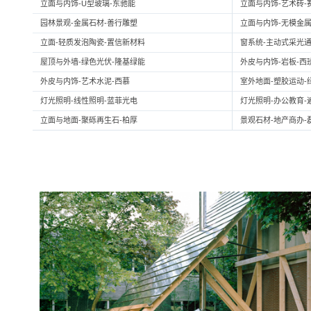
立面与内饰-U型玻璃-东驰能
立面与内饰-艺术砖-
园林景观-金属石材-善行雕塑
立面与内饰-无模金属
立面-轻质发泡陶瓷-置信新材料
窗系统-主动式采光通
屋顶与外墙-绿色光伏-隆基绿能
外皮与内饰-岩板-西
外皮与内饰-艺术水泥-西慕
室外地面-塑胶运动-
灯光照明-线性照明-蓝菲光电
灯光照明-办公教育-
立面与地面-聚砾再生石-柏厚
景观石材-地产商办-