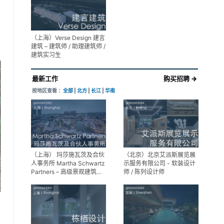
享
（上海）Verse Design 建言
建筑 – 建筑师 / 助理建筑师 /
建筑实习生
最新工作
购买招聘 →
按地区查看 ：
全部
|
北方
|
长江
|
华南
（上海） 玛莎施瓦茨及合伙
（北京）北京艾派斯展览展
人事务所 Martha Schwartz
示服务有限公司 - 软装设计
Partners – 高级景观建筑师
师 / 陈列设计师
Senior Landscape
Designer / 景观建筑师
Landscape Designer