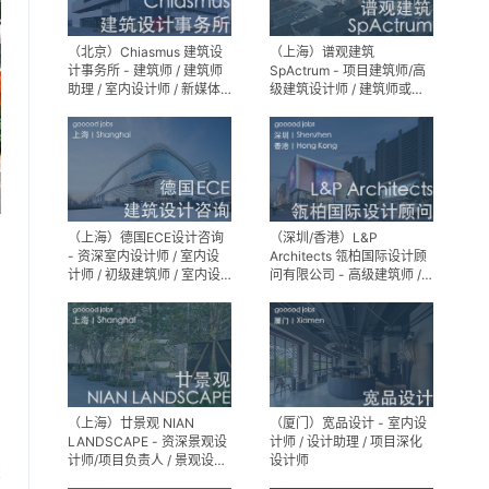
（北京）Chiasmus 建筑设
（上海）谱观建筑
计事务所 - 建筑师 / 建筑师
SpActrum - 项目建筑师/高
助理 / 室内设计师 / 新媒体
级建筑设计师 / 建筑师或助
公关 / 建筑实习生
理建筑师 / 室内设计师 / 新
媒体助理 / 实习生（建筑设
计/媒体，长期有效）
（上海）德国ECE设计咨询
（深圳/香港）L&P
- 资深室内设计师 / 室内设
Architects 瓴柏国际设计顾
计师 / 初级建筑师 / 室内设
问有限公司 - 高级建筑师 /
计师（后期）/ 建筑室内实
建筑设计师 / 资深别墅豪宅
习生
精装设计师
（上海）廿景观 NIAN
（厦门）宽品设计 - 室内设
LANDSCAPE - 资深景观设
计师 / 设计助理 / 项目深化
计师/项目负责人 / 景观设计
设计师
享
师 / 景观设计实习生