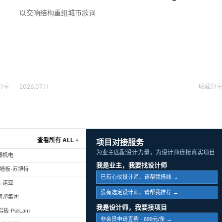
以交响结构重组城市歌词
2026.07.11
收藏
分
分享
查看所有 ALL +
项目对接服务
为业主匹配设计力量，为设计师连接真实项目
振机电
我是业主，我要找设计师
幕墙板-苏博特
已有心仪设计师，请帮我搭线 →
-诺亚
没有选定设计师，请帮我推荐 →
海邦集团
我是设计师，我要接项目
-PoliLam
非会员申请直购 · 699元/条 →