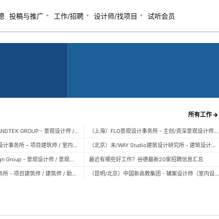
德
投稿与推广
工作/招聘
设计师/找项目
试听会员
所有工作 →
（广州）风物营造 LANDTEK GROUP - 景观设计师 / 植物设计师 / 品牌运营 / 实习生
（上海）FLO景观设计事务所 - 主创/资深景观设计师 / 景观设计师 / 设计实习生 / 商务行政助理 / 助理施工图设计师
（上海）空间里建筑设计事务所 – 项目建筑师 / 室内设计师 / 实习生（建筑/室内）
（北京）未/WAY Studio建筑设计研究所 - 建筑设计师 / 助理设计师/初级设计师 / 实习生 / 办公室行政与商务助理
（上海）TOPO Design Group - 景观设计师 / 景观后期设计师 / 景观实习生
最近有哪些好工作？谷德最新20家招聘信息汇总
（北京）大屿建筑事务所 - 项目建筑师 / 建筑师 / 助理建筑师 / 实习建筑师
（昆明/北京）中国新高教集团 - 辅案设计师（室内设计） / 辅案设计师（景观设计）/ 生活空间组长/教学空间组长 / 平面设计高级经理 / 展陈设计高