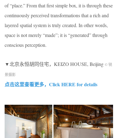
of “place.” From that first simple box, it is through these
continuously perceived transformations that a rich and
layered spatial system is truly created. In other words,
space is not merely “made”; it is “generated” through
conscious perception.
▼北京永恒胡同住宅，KEIZO HOUSE, Beijing
© 锐
景摄影
点击这里查看更多，Click HERE for details