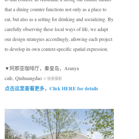
that a dining counter functions not only as a place to
eat, but also as a setting for drinking and socializing. By
carefully observing these local ways of life, we adapt
our design strategies accordingly, allowing each project
to develop its own context-specific spatial expression.
▼阿那亚咖啡厅，秦皇岛，Aranya
cafe, Qinhuangdao
© 锐景摄影
点击这里查看更多，Click HERE for details