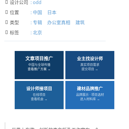
设计公司
:
odd

位置
:
中国
日本

类型
:
专辑
办公室真相
建筑

标签
:
北京

文章项目推广
业主找设计师
中国与全球传播
真实项目需求
查看推广方案 →
提交项目 →
设计师接项目
建材品牌推广
在线项目
品牌展示 · 项目选材
查看机会 →
进入材料库 →