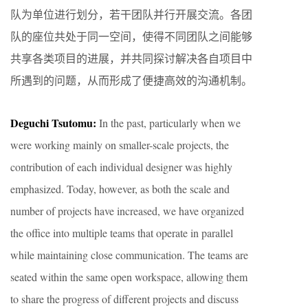
队为单位进行划分，若干团队并行开展交流。各团
队的座位共处于同一空间，使得不同团队之间能够
共享各类项目的进展，并共同探讨解决各自项目中
所遇到的问题，从而形成了便捷高效的沟通机制。
Deguchi Tsutomu:
In the past, particularly when we
were working mainly on smaller-scale projects, the
contribution of each individual designer was highly
emphasized. Today, however, as both the scale and
number of projects have increased, we have organized
the office into multiple teams that operate in parallel
while maintaining close communication. The teams are
seated within the same open workspace, allowing them
to share the progress of different projects and discuss