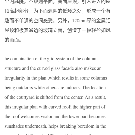
个内庭院。不规则平面，曲面屋顶，引人进入的屋
顶高起部分，为下面遮阴的低矮之处，形成一个有
趣而不单调的空间感受。另外，120mm厚的金属铝
屋顶和极其通透的玻璃立面，创造了一幅轻盈如风
的画面。
he combination of the grid-system of the column
structure and the curved glass facade also makes an
irregularity in the plan ,which results in some columns
being outdoors while others are indoors. The location
of the courtyard is shifted from the center. As a result,
this irregular plan with curved roof; the higher part of
the roof welcomes visitor and the lower part becomes
sunshades underneath, helps breaking boredom in the