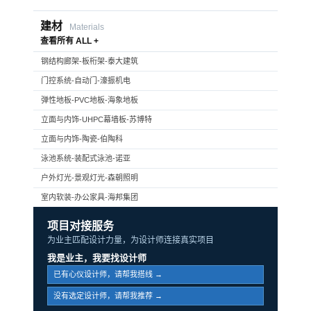
建材
Materials
查看所有 ALL +
钢结构廊架-板桁架-泰大建筑
门控系统-自动门-濠振机电
弹性地板-PVC地板-海象地板
立面与内饰-UHPC幕墙板-苏博特
立面与内饰-陶瓷-伯陶科
泳池系统-装配式泳池-诺亚
户外灯光-景观灯光-森朝照明
室内软装-办公家具-海邦集团
项目对接服务
为业主匹配设计力量，为设计师连接真实项目
我是业主，我要找设计师
已有心仪设计师，请帮我搭线 →
没有选定设计师，请帮我推荐 →