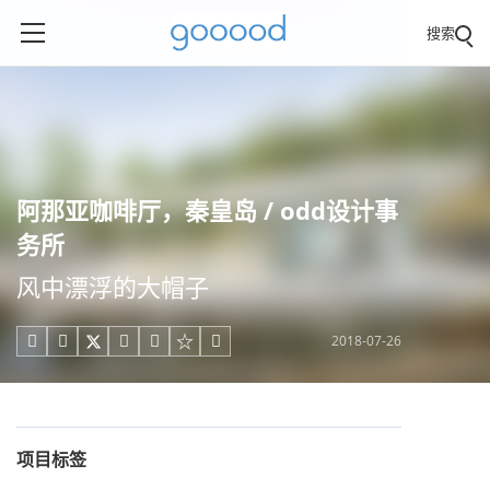
搜索
阿那亚咖啡厅，秦皇岛 / odd设计事
务所
风中漂浮的大帽子
2018-07-26





项目标签