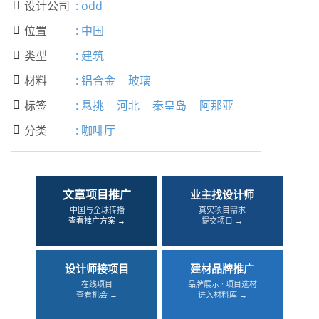
设计公司
:
odd

位置
:
中国

类型
:
建筑

材料
:
铝合金
玻璃

标签
:
悬挑
河北
秦皇岛
阿那亚

分类
:
咖啡厅

文章项目推广
业主找设计师
中国与全球传播
真实项目需求
查看推广方案 →
提交项目 →
设计师接项目
建材品牌推广
在线项目
品牌展示 · 项目选材
查看机会 →
进入材料库 →