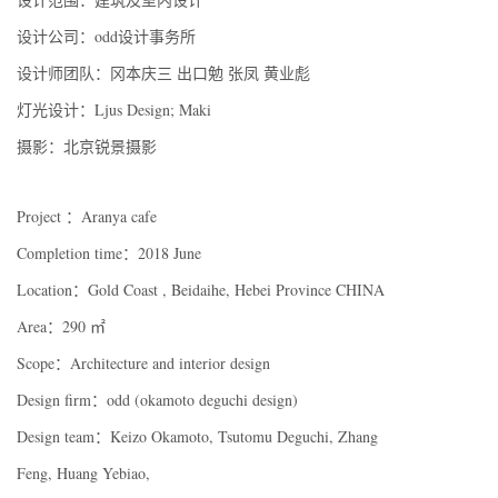
设计公司：odd设计事务所
设计师团队：冈本庆三 出口勉 张凤 黄业彪
灯光设计：Ljus Design; Maki
摄影：北京锐景摄影
Project ：Aranya cafe
Completion time：2018 June
Location：Gold Coast , Beidaihe, Hebei Province CHINA
Area：290 ㎡
Scope：Architecture and interior design
Design firm：odd (okamoto deguchi design)
Design team：Keizo Okamoto, Tsutomu Deguchi, Zhang
Feng, Huang Yebiao,