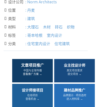
设计公司
:
Norm Architects

位置
:
丹麦

类型
:
建筑

材料
:
大理石
木材
砖石
织物

标签
:
哥本哈根
室内设计

分类
:
住宅室内设计
住宅建筑

文章项目推广
业主找设计师
中国与全球传播
真实项目需求
查看推广方案 →
提交项目 →
设计师接项目
建材品牌推广
在线项目
品牌展示 · 项目选材
查看机会 →
进入材料库 →