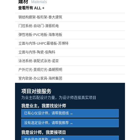
建材
Materials
查看所有 ALL +
钢结构廊架-板桁架-泰大建筑
门控系统-自动门-濠振机电
弹性地板-PVC地板-海象地板
立面与内饰-UHPC幕墙板-苏博特
立面与内饰-陶瓷-伯陶科
泳池系统-装配式泳池-诺亚
户外灯光-景观灯光-森朝照明
室内软装-办公家具-海邦集团
项目对接服务
为业主匹配设计力量，为设计师连接真实项目
我是业主，我要找设计师
已有心仪设计师，请帮我搭线 →
没有选定设计师，请帮我推荐 →
我是设计师，我要接项目
非会员申请直购 · 699元/条 →