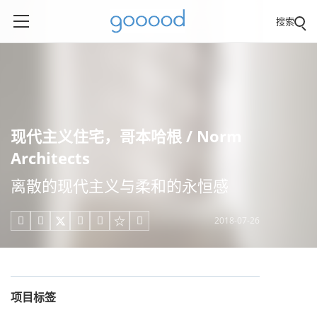
搜索
现代主义住宅，哥本哈根 / Norm
Architects
离散的现代主义与柔和的永恒感
2018-07-26





项目标签