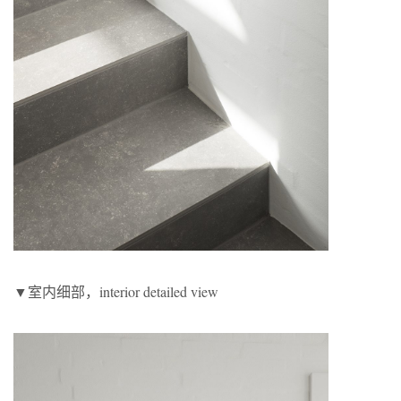
▼室内细部，interior detailed view