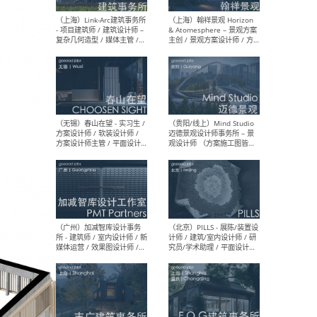
（上海）上海建筑设计研究
（北
院有限公司 沈钺建筑创作工
师（
作室（FREE STUDIO）- 助理
建筑
建筑师 / 驻场建筑师 / 实习
设计
生
实习
（上海）雁飞建筑事务所
（上
Yanfei architects - 助理建
VIS
筑师 / 建筑实习生（长期有
室内
效）
软装
（上海）十方圆国际 - 资深专
（上海
案负责人 / 主案设计师 / 设
建筑
计师助理 / 软装设计师 / 软
/ 
装设计师助理
师 