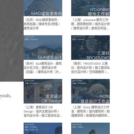
幕墙 / BIM / 成本 / 工程 / 运
生
营 / 品牌 / 观点views / 实习
等
（北京）MAT 超级建筑事务
（深圳
所 - 项目建筑师 / 初级建筑
景观
师/助理建筑师 / 室内建筑师
业设
/ 实习生
（北京）MAD建筑事务所 -
（上
商务拓展 / 媒体专员/经理 /
群 
goods,
建筑设计师
/ 
师 