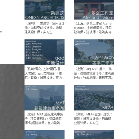
（上海）彬蔚致正建筑工作
（上海
室 – 项目建筑师 / 助理建筑
德佳
。
师 / 实习生
设计
（深圳）一乘建筑 - 空间设计
（上
师 / 助理空间设计师 / 助理
d’M
建筑设计师 / 实习生
建筑
生 
（杭州/青岛/上海/厦门/重
（上海
庆/成都）gad杰地设计 - 建
室 
筑 / 设备 / 城市设计 / 室内 /
计师