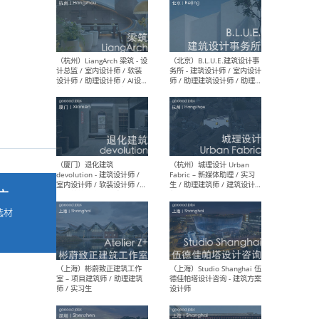
最新工作
按地区查看 ：
全部
|
北方
|
长江
|
华南
（杭州）LiangArch 梁筑 - 设
（北
计总监 / 室内设计师 / 软装
务所
设计师 / 助理设计师 / AI设计
师 
师 / 施工图深化设计师 / 品
室内
牌商务总助
广
选材
→
（厦门）退化建筑
（杭
devolution - 建筑设计师 /
Fab
室内设计师 / 软装设计师 /
生 
项目统筹 / 合伙人助理
师