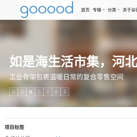
首页
专辑
分类
关于谷
如是海生活市集，河北秦
工业骨架包裹温暖日常的复合零售空间





项目标签