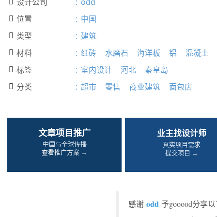
设计公司
:
odd

位置
:
中国

类型
:
建筑

材料
:
红砖
水磨石
海洋板
铝
混凝土

标签
:
室内设计
河北
秦皇岛

分类
:
超市
零售
商业建筑
面包店

文章项目推广
业主找设计师
中国与全球传播
真实项目需求
查看推广方案 →
提交项目 →
odd
感谢
予gooood分