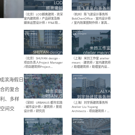
（大理）之间建筑
（西
ArCONNECT – 项目建筑师 /
研究
建筑师 / 助理建筑师 / 室内
主创
设计师 / 实习生
景观
施工
（深圳）TOMO東木筑造 -
（广
成滨海假日
室内设计师 / 资深深化设计
所 
师 / AIGC内容编辑(室内设计
理设
合的复合
方向) / 照明设计师 / 软装设
新媒
计师
生
利、多样
空间交
（北京）LOD朗奥建筑 - 资深
（杭
室内建筑师 / 产品研发及新
Bob