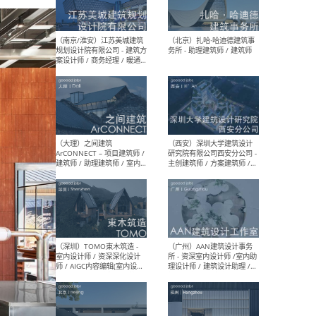
（杭州）GLA建筑设计 - 建筑
（南京
设计实习生 / 建筑设计师
社 
（应届）/ 建筑设计师（方案
执行
设计）/ 建筑设计师（施工
实习
图）/ 结构设计师 / 给排水设
计师
（上海）或者设计 OR
（上
Design - 室内主案设计师 /
室 -
室内设计师 / 施工图深化设
理建
计师 / 室内设计助理 / 新媒
实习
体运营
请）
（南京/淮安）江苏美城建筑
（北
规划设计院有限公司 - 建筑方
务所
案设计师 / 商务经理 / 暖通
设计师 / 造价工程师