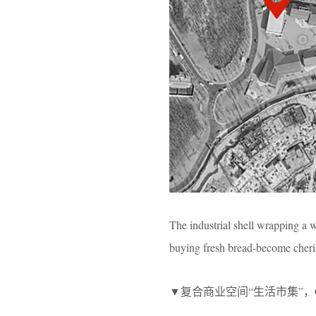
The industrial shell wrapping a 
buying fresh bread-become cheris
▼复合商业空间“生活市集”，Composit