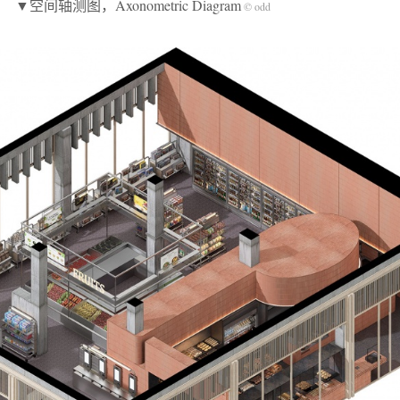
▼空间轴测图，Axonometric Diagram
© odd