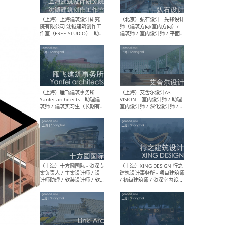
媒体运营设计师 / FF&E软装
/ 
设计师 / 深化设计师 / 实习
装设
生
（北京）SHUYAN design -
（上
项目负责人Project Manager
mea
/项目建筑师Project
/ 
Architect / 助理建筑师
师 
Assistant Architect / 创始
请）
人助理Founder's Assistant
/ 实习生Intern
（深圳）URBANUS 都市实践
（上
- 城市设计师 / 建筑师 / 景观
Atel
设计师 / 研究员
Arc
媒体
生（