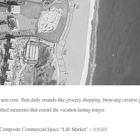
warm core. Turn daily errands-like grocery shopping, browsing creative 
hed memories that extend the vacation lasting longer.
e Commercial Space “Life Market”
© 锐景摄影