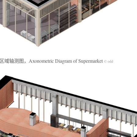
轴测图，Axonometric Diagram of Supermarket
© odd