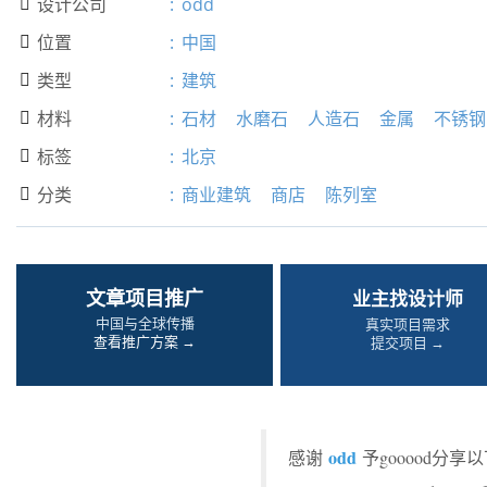
设计公司
:
odd

位置
:
中国

类型
:
建筑

材料
:
石材
水磨石
人造石
金属
不锈钢

标签
:
北京

分类
:
商业建筑
商店
陈列室

文章项目推广
业主找设计师
中国与全球传播
真实项目需求
查看推广方案 →
提交项目 →
odd
感谢
予gooood分