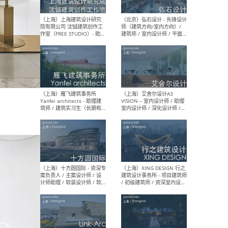
媒体运营设计师 / FF&E软装
/ 
设计师 / 深化设计师 / 实习
装设
生
（北京）SHUYAN design -
（上
项目负责人Project Manager
mea
/项目建筑师Project
/ 
Architect / 助理建筑师
师 
Assistant Architect / 创始
请）
人助理Founder's Assistant
/ 实习生Intern
（深圳）URBANUS 都市实践
（上
- 城市设计师 / 建筑师 / 景观
Atel
设计师 / 研究员
Arc
媒体
生（