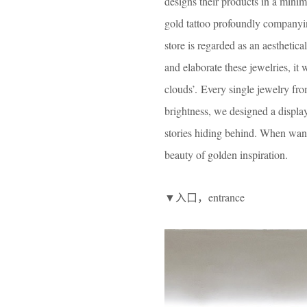
designs their products in a minimal
gold tattoo profoundly companyin
store is regarded as an aesthetic
and elaborate these jewelries, it
clouds’. Every single jewelry fr
brightness, we designed a display
stories hiding behind. When wand
beauty of golden inspiration.
▼入口，entrance