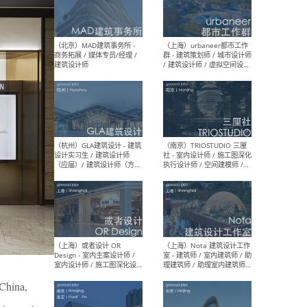
幕墙 / BIM / 成本 / 工程 / 运
生
营 / 品牌 / 观点views / 实习
等
（北京）MAT 超级建筑事务
（深圳
所 - 项目建筑师 / 初级建筑
景观
师/助理建筑师 / 室内建筑师
业设
/ 实习生
（北京）MAD建筑事务所 -
（上
商务拓展 / 媒体专员/经理 /
群 
建筑设计师
/ 
师 
 China,