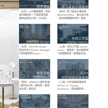
（大理）之间建筑
（西
ArCONNECT – 项目建筑师 /
研究
建筑师 / 助理建筑师 / 室内
主创
设计师 / 实习生
景观
施工
（深圳）TOMO東木筑造 -
（广
室内设计师 / 资深深化设计
所 
师 / AIGC内容编辑(室内设计
理设
方向) / 照明设计师 / 软装设
新媒
计师
生
（北京）LOD朗奥建筑 - 资深
（杭
室内建筑师 / 产品研发及新
Bob