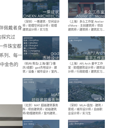
（上海）彬蔚致正建筑工作
（上海
室 – 项目建筑师 / 助理建筑
德佳
伴佩戴者身
师 / 实习生
设计
的探究过
一件珠宝都
系列、每一
中金色的
（深圳）一乘建筑 - 空间设计
（上
师 / 助理空间设计师 / 助理
d’M
建筑设计师 / 实习生
建筑
生 
（杭州/青岛/上海/厦门/重
（上海
庆/成都）gad杰地设计 - 建
室 
筑 / 设备 / 城市设计 / 室内 /
计师