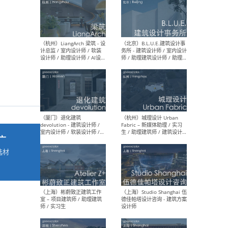
最新工作
按地区查看 ：
全部
|
北方
|
长江
|
华南
（杭州）LiangArch 梁筑 - 设
（北
计总监 / 室内设计师 / 软装
务所
设计师 / 助理设计师 / AI设计
师 
师 / 施工图深化设计师 / 品
室内
牌商务总助
广
选材
→
（厦门）退化建筑
（杭
devolution - 建筑设计师 /
Fab
室内设计师 / 软装设计师 /
生 
项目统筹 / 合伙人助理
师