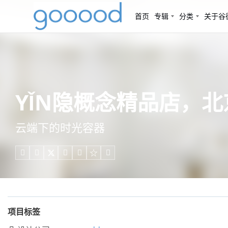
首页
专辑
分类
关于谷
YǏN隐概念精品店，北京
云端下的时光容器





项目标签