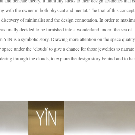
 and delicate theory. It faithfully sticks to their design aesthetics that is
g with the owner in both physical and mental. The trial of this concept
al discovery of minimalist and the design connotation. In order to maxima
 was finally decided to be furnished into a wonderland under ‘the sea of
om YǏN is a symbolic story. Drawing more attention on the space qualit
 space under the ‘clouds’ to give a chance for those jewelries to narrate
ering through the clouds, to explore the design story behind and to har