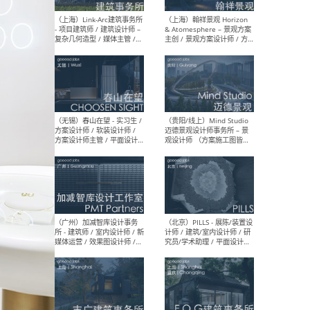
（上海）上海建筑设计研究
（北
院有限公司 沈钺建筑创作工
师（
作室（FREE STUDIO）- 助理
建筑
建筑师 / 驻场建筑师 / 实习
设计
生
实习
（上海）雁飞建筑事务所
（上
Yanfei architects - 助理建
VIS
筑师 / 建筑实习生（长期有
室内
效）
软装
（上海）十方圆国际 - 资深专
（上海
案负责人 / 主案设计师 / 设
建筑
计师助理 / 软装设计师 / 软
/ 
装设计师助理
师 