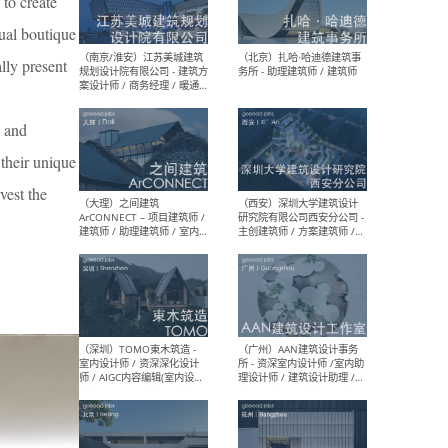
 to create
（杭州）GLA建筑设计 - 建筑
（南京
ual boutique
设计实习生 / 建筑设计师
社 
（应届）/ 建筑设计师（方案
执行
lly present
设计）/ 建筑设计师（施工
实习
图）/ 结构设计师 / 给排水设
计师
y and
 their unique
（上海）或者设计 OR
（上
vest the
Design - 室内主案设计师 /
室 -
室内设计师 / 施工图深化设
理建
计师 / 室内设计助理 / 新媒
实习
体运营
请）
（南京/淮安）江苏美城建筑
（北
规划设计院有限公司 - 建筑方
务所
案设计师 / 商务经理 / 暖通
设计师 / 造价工程师