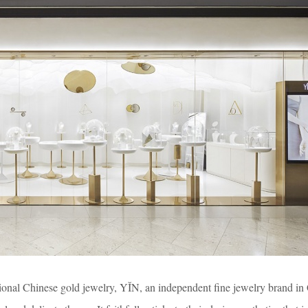
itional Chinese gold jewelry, YǏN, an independent fine jewelry brand in