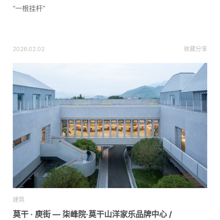
“一根挂杆”
2026.02.02
收藏
分享
建筑
莫干 · 庾街 — 柒峰院·莫干山洋家乐品牌中心 /