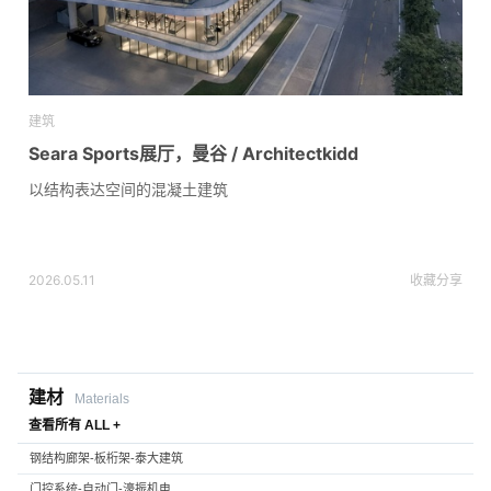
建筑
Seara Sports展厅，曼谷 / Architectkidd
以结构表达空间的混凝土建筑
2026.05.11
收藏
分享
建材
Materials
查看所有 ALL +
钢结构廊架-板桁架-泰大建筑
门控系统-自动门-濠振机电