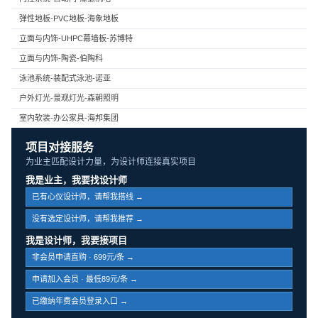
弹性地板-PVC地板-海象地板
立面与内饰-UHPC幕墙板-苏博特
立面与内饰-陶瓷-伯陶科
泳池系统-装配式泳池-诺亚
户外灯光-景观灯光-森朝照明
室内软装-办公家具-海邦集团
项目对接服务
为业主匹配设计力量，为设计师连接真实项目
我是业主，我要找设计师
已有心仪设计师，请帮我搭线 →
没有选定设计师，请帮我推荐 →
我是设计师，我要接项目
非会员申请直购 · 699元/条 →
申请加入会员 · 最低89元/条 →
已缴纳年费会员登录入口 →