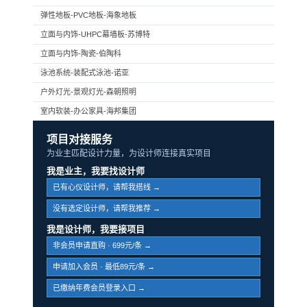
弹性地板-PVC地板-海象地板
立面与内饰-UHPC幕墙板-苏博特
立面与内饰-陶瓷-伯陶科
泳池系统-装配式泳池-诺亚
户外灯光-景观灯光-森朝照明
室内软装-办公家具-海邦集团
项目对接服务
为业主匹配设计力量，为设计师连接真实项目
我是业主，我要找设计师
已有心仪设计师，请帮我搭线 →
没有选定设计师，请帮我推荐 →
我是设计师，我要接项目
非会员申请直购 · 699元/条 →
申请加入会员 · 最低89元/条 →
已缴纳年费会员登录入口 →