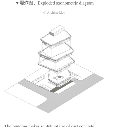
▼爆炸图，Exploded axonometric diagram
© Architectkidd
The building makes sculptural use of cast concrete.