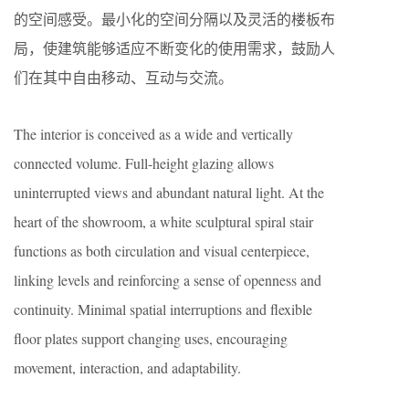
的空间感受。最小化的空间分隔以及灵活的楼板布
局，使建筑能够适应不断变化的使用需求，鼓励人
们在其中自由移动、互动与交流。
The interior is conceived as a wide and vertically
connected volume. Full-height glazing allows
uninterrupted views and abundant natural light. At the
heart of the showroom, a white sculptural spiral stair
functions as both circulation and visual centerpiece,
linking levels and reinforcing a sense of openness and
continuity. Minimal spatial interruptions and flexible
floor plates support changing uses, encouraging
movement, interaction, and adaptability.