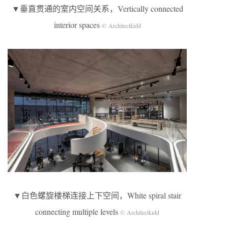
▼垂直贯通的室内空间关系，Vertically connected
interior spaces
© Architectkidd
▼白色螺旋楼梯连接上下空间，White spiral stair
connecting multiple levels
© Architectkidd