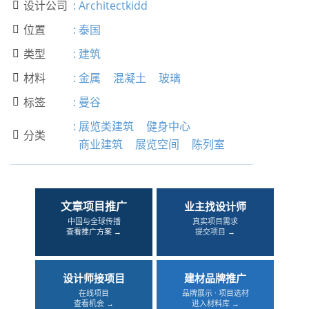
设计公司
:
Architectkidd

位置
:
泰国

类型
:
建筑

材料
:
金属
混凝土
玻璃

标签
:
曼谷

:
展览类建筑
健身中心
分类

商业建筑
展览空间
陈列室
文章项目推广
业主找设计师
中国与全球传播
真实项目需求
查看推广方案 →
提交项目 →
设计师接项目
建材品牌推广
在线项目
品牌展示 · 项目选材
查看机会 →
进入材料库 →