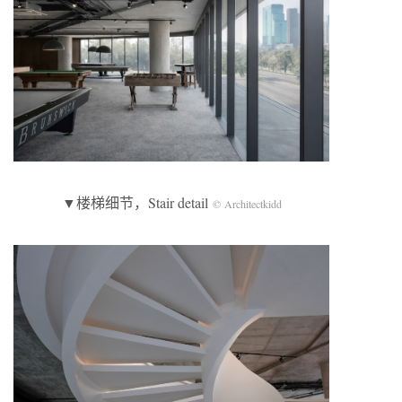
▼楼梯细节，Stair detail
© Architectkidd