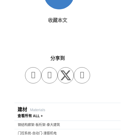
收藏本文
分享到



建材
Materials
查看所有 ALL +
钢结构廊架-板桁架-泰大建筑
门控系统-自动门-濠振机电