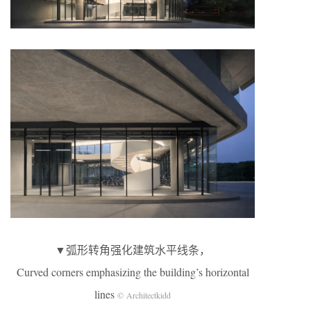
▼弧形转角强化建筑水平线条，
Curved corners emphasizing the building’s horizontal
lines
© Architectkidd