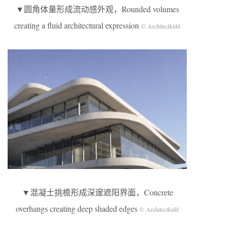
▼圆角体量形成流动感外观，Rounded volumes
creating a fluid architectural expression
© Architectkidd
▼混凝土挑檐形成深邃遮阳界面，Concrete
overhangs creating deep shaded edges
© Architectkidd