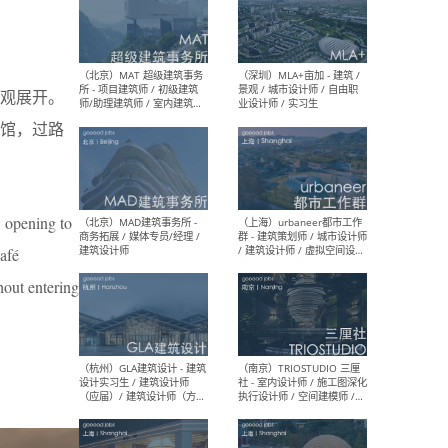
（杭州/青岛/上海/厦门/重
（上海
庆/成都）gad杰地设计 - 建
室 
阔景观展开。
筑 / 设备 / 城市设计 / 室内 /
计师
幕墙 / BIM / 成本 / 工程 / 运
生
馆，过路
营 / 品牌 / 观点views / 实习
等
, opening to
（北京）MAT 超级建筑事务
（深圳
所 - 项目建筑师 / 初级建筑
景观
café
师/助理建筑师 / 室内建筑师
业设
/ 实习生
hout entering
（北京）MAD建筑事务所 -
（上
商务拓展 / 媒体专员/经理 /
群 
建筑设计师
/ 