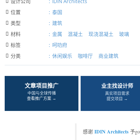
设计公司
:
IDIN Architects

位置
:
泰国

类型
:
建筑

材料
:
金属
混凝土
现浇混凝土
玻璃

标签
:
呵叻府

分类
:
休闲娱乐
咖啡厅
商业建筑

文章项目推广
业主找设计师
中国与全球传播
真实项目需求
查看推广方案 →
提交项目 →
IDIN Architects
感谢
予g