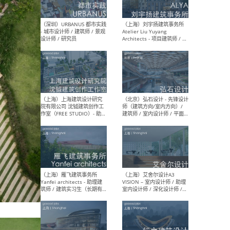
（北京）LOD朗奥建筑 - 资深
（杭
室内建筑师 / 产品研发及新
Bob
媒体运营设计师 / FF&E软装
/ 
设计师 / 深化设计师 / 实习
装设
生
（北京）SHUYAN design -
（上
项目负责人Project Manager
mea
/项目建筑师Project
/ 
Architect / 助理建筑师
师 
Assistant Architect / 创始
请）
人助理Founder's Assistant
/ 实习生Intern
（深圳）URBANUS 都市实践
（上
- 城市设计师 / 建筑师 / 景观
Atel