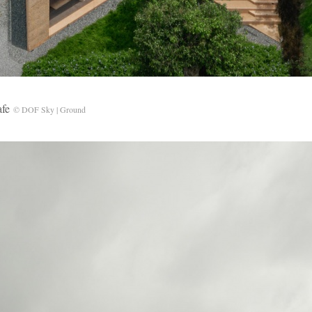
afe
© DOF Sky | Ground