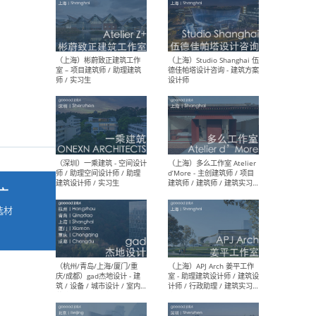
最新工作
按地区查看 ：
全部
|
北方
|
长江
|
华南
（上海）彬蔚致正建筑工作
（上海
室 – 项目建筑师 / 助理建筑
德佳
师 / 实习生
设计
广
选材
→
（深圳）一乘建筑 - 空间设计
（上
师 / 助理空间设计师 / 助理
d’M
建筑设计师 / 实习生
建筑
生 