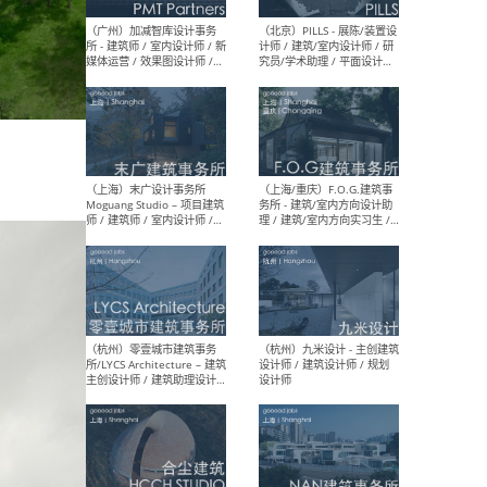
（上海）十方圆国际 - 资深专
（上海
案负责人 / 主案设计师 / 设
建筑
计师助理 / 软装设计师 / 软
/ 
装设计师助理
师 
（上海）Link-Arc建筑事务所
（上
- 项目建筑师 / 建筑设计师 –
& A
复杂几何造型 / 媒体主管 /
主创
学术研究专员 / 实习生计划
案深
软装
（方
（无锡）春山在望 - 实习生 /
（贵阳
方案设计师 / 软装设计师 /
迈德
方案设计师主管 / 平面设计
观设
师
可）