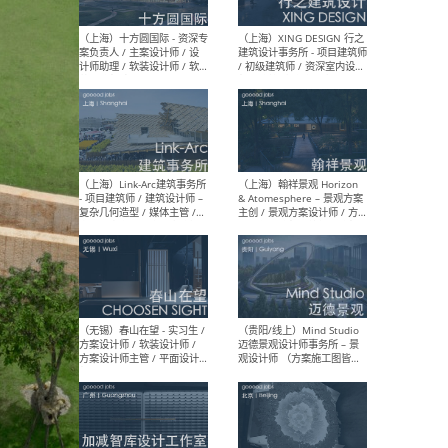
设计师 / 研究员
Arc
媒体
生（
（上海）上海建筑设计研究
（北
院有限公司 沈钺建筑创作工
师（
作室（FREE STUDIO）- 助理
建筑
建筑师 / 驻场建筑师 / 实习
设计
生
实习
（上海）雁飞建筑事务所
（上
Yanfei architects - 助理建
VIS
筑师 / 建筑实习生（长期有
室内
效）
软装