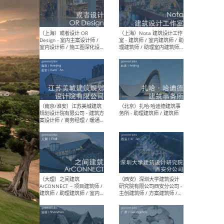
师 
（杭州）GLA建筑设计 - 建筑
（南京
设计实习生 / 建筑设计师
社 
（应届）/ 建筑设计师（方案
执行
设计）/ 建筑设计师（施工
实习
图）/ 结构设计师 / 给排水设
计师
（上海）或者设计 OR
（上
Design - 室内主案设计师 /
室 -
室内设计师 / 施工图深化设
理建
计师 / 室内设计助理 / 新媒
实习
体运营
请）