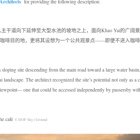
Architects
for providing the following description:
坐落于一处从主干道向下延伸至大型水池的坡地之上，面向Khao Yai的广
个咖啡目的地，更将其设想为一个公共观景点——即便不进入咖啡
 sloping site descending from the main road toward a large water basin
landscape. The architect recognized the site’s potential not only as a 
c viewpoint— one that could be accessed independently by passersby wit
e cafe
© DOF Sky | Ground