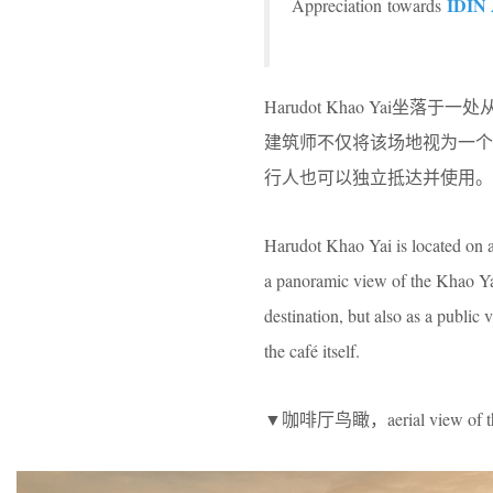
IDIN 
Appreciation towards
Harudot Khao Yai
建筑师不仅将该场地视为一
行人也可以独立抵达并使用。
Harudot Khao Yai is located on a
a panoramic view of the Khao Yai 
destination, but also as a publi
the café itself.
▼咖啡厅鸟瞰，aerial view of th