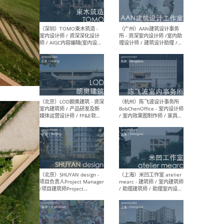
（南京/淮安）江苏美城建筑
（北
规划设计院有限公司 - 建筑方
务所
案设计师 / 商务经理 / 暖通
设计师 / 造价工程师
（大理）之间建筑
（西
ArCONNECT – 项目建筑师 /
研究
建筑师 / 助理建筑师 / 室内
主创
设计师 / 实习生
景观
施工
（深圳）TOMO東木筑造 -
（广
室内设计师 / 资深深化设计
所 
师 / AIGC内容编辑(室内设计
理设
方向) / 照明设计师 / 软装设
新媒
计师
生