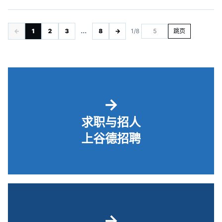
←
1
2
3
...
8
→
1/8
跳页
→
求职与招人
上谷德招聘
→