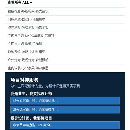
查看所有 ALL +
钢结构廊架-板桁架-泰大建筑
门控系统-自动门-濠振机电
弹性地板-PVC地板-海象地板
立面与内饰-UHPC幕墙板-苏博特
立面与内饰-陶瓷-伯陶科
泳池系统-装配式泳池-诺亚
户外灯光-景观灯光-森朝照明
室内软装-办公家具-海邦集团
项目对接服务
为业主匹配设计力量，为设计师连接真实项目
我是业主，我要找设计师
已有心仪设计师，请帮我搭线 →
没有选定设计师，请帮我推荐 →
我是设计师，我要接项目
非会员申请直购 · 699元/条 →