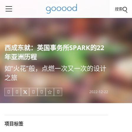
搜索
西成东就：英国事务所SPARK的22
年亚洲历程
如“火花”般，点燃一次又一次的设计
之旅
2022-12-22





项目标签