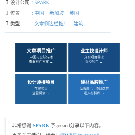
设计公司
:
SPARK

位置
:
中国
新加坡
英国

类型
:
文章侧边栏推广
建筑

文章项目推广
业主找设计师
中国与全球传播
真实项目需求
查看推广方案 →
提交项目 →
设计师接项目
建材品牌推广
在线项目
品牌展示 · 项目选材
查看机会 →
进入材料库 →
SPARK
非常感谢
予gooood分享以下内容。
SPARK on gooood
更多关于他们，请至：