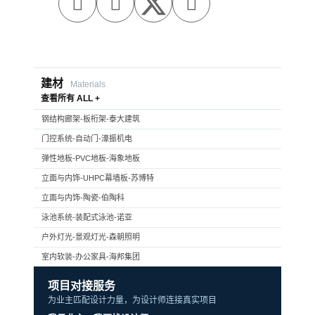



建材
Materials
查看所有 ALL +
钢结构廊架-板桁架-泰大建筑
门控系统-自动门-濠振机电
弹性地板-PVC地板-海象地板
立面与内饰-UHPC幕墙板-苏博特
立面与内饰-陶瓷-伯陶科
泳池系统-装配式泳池-诺亚
户外灯光-景观灯光-森朝照明
室内软装-办公家具-海邦集团
项目对接服务
为业主匹配设计力量，为设计师连接真实项目