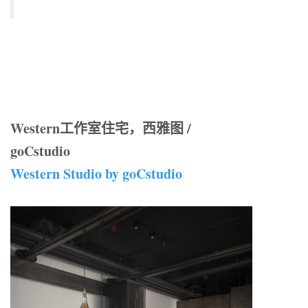
Western工作室住宅，西雅图 /
goCstudio
Western Studio by goCstudio