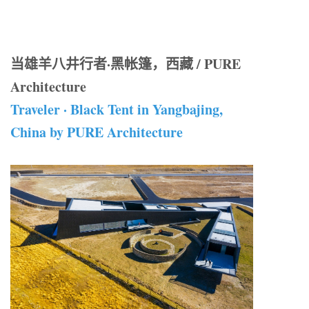
当雄羊八井行者·黑帐篷，西藏 / PURE
Architecture
Traveler · Black Tent in Yangbajing,
China by PURE Architecture