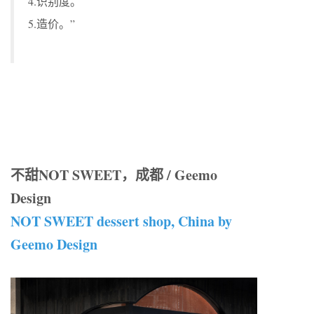
4.识别度。
5.造价。”
不甜NOT SWEET，成都 / Geemo
Design
NOT SWEET dessert shop, China by
Geemo Design