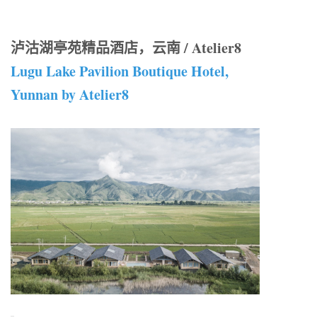
泸沽湖亭苑精品酒店，云南 / Atelier8
Lugu Lake Pavilion Boutique Hotel,
Yunnan by Atelier8