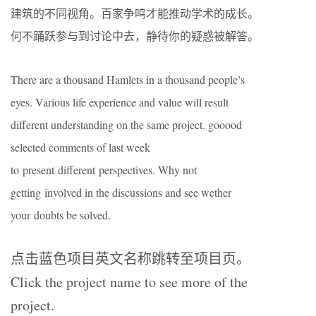
建筑的不同视角。百家争鸣才能推动学术的成长。
何不踊跃参与到讨论中去，静待你的疑惑被解答。
There are a thousand Hamlets in a thousand people’s
eyes. Various life experience and value will result
different understanding on the same project. gooood
selected comments of last week
to present different perspectives. Why not
getting involved in the discussions and see wether
your doubts be solved.
点击蓝色项目英文名称跳转至项目页。
Click the project name to see more of the
project.