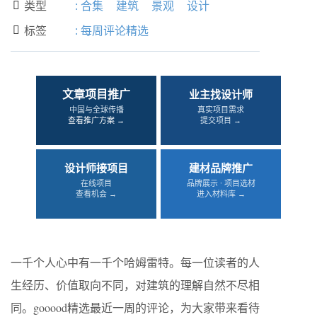
类型
:
合集
建筑
景观
设计

标签
:
每周评论精选

文章项目推广
业主找设计师
中国与全球传播
真实项目需求
查看推广方案 →
提交项目 →
设计师接项目
建材品牌推广
在线项目
品牌展示 · 项目选材
查看机会 →
进入材料库 →
一千个人心中有一千个哈姆雷特。每一位读者的人
生经历、价值取向不同，对建筑的理解自然不尽相
同。gooood精选最近一周的评论，为大家带来看待