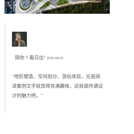
陪你ヾ看日出°
2020-08-03
“地形塑造、空间划分、游玩体验，光是阅
读案例文字就觉得充满趣味，这就是所谓设
计的魅力吧。”