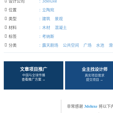
设计公司
:
3deluxe

位置
:
立陶宛

类型
:
建筑
景观

材料
:
木材
混凝土

标签
:
考纳斯

分类
:
露天剧场
公共空间
广场
水池
滑

文章项目推广
业主找设计师
中国与全球传播
真实项目需求
查看推广方案 →
提交项目 →
3deluxe
非常感谢
将以下内