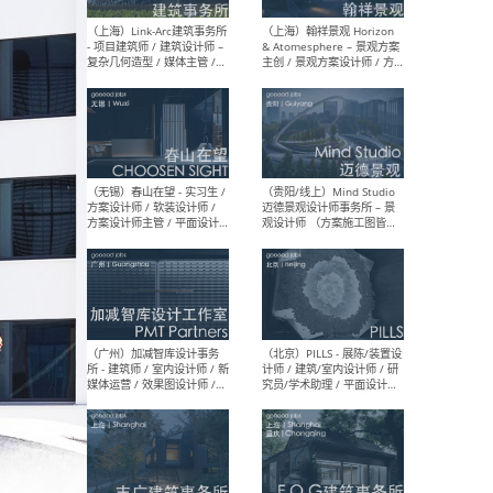
（上海）上海建筑设计研究
（北
院有限公司 沈钺建筑创作工
师（
作室（FREE STUDIO）- 助理
建筑
建筑师 / 驻场建筑师 / 实习
设计
生
实习
（上海）雁飞建筑事务所
（上
Yanfei architects - 助理建
VIS
筑师 / 建筑实习生（长期有
室内
效）
软装
（上海）十方圆国际 - 资深专
（上海
案负责人 / 主案设计师 / 设
建筑
计师助理 / 软装设计师 / 软
/ 
装设计师助理
师 