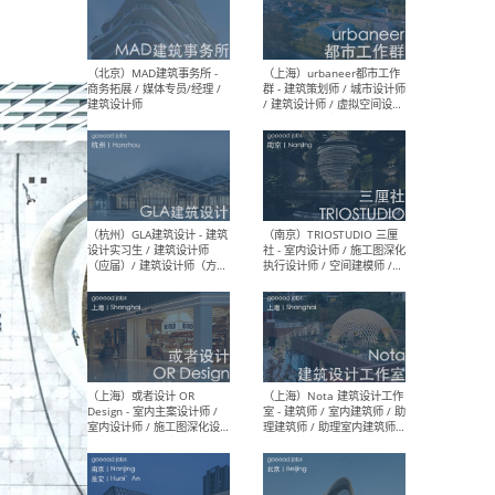
幕墙 / BIM / 成本 / 工程 / 运
生
营 / 品牌 / 观点views / 实习
等
（北京）MAT 超级建筑事务
（深圳
所 - 项目建筑师 / 初级建筑
景观
师/助理建筑师 / 室内建筑师
业设
/ 实习生
（北京）MAD建筑事务所 -
（上
商务拓展 / 媒体专员/经理 /
群 
建筑设计师
/ 
师 