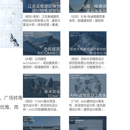
（杭州）GLA建筑设计 - 建筑
（南京
设计实习生 / 建筑设计师
社 
（应届）/ 建筑设计师（方案
执行
设计）/ 建筑设计师（施工
实习
图）/ 结构设计师 / 给排水设
计师
（上海）或者设计 OR
（上
Design - 室内主案设计师 /
室 -
室内设计师 / 施工图深化设
理建
计师 / 室内设计助理 / 新媒
实习
体运营
请）
。广场转角
（南京/淮安）江苏美城建筑
（北
优雅、简
规划设计院有限公司 - 建筑方
务所
案设计师 / 商务经理 / 暖通
设计师 / 造价工程师