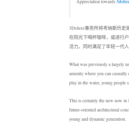
3delu
Appreciation towards
3Deluxe事务所将考纳斯
在阳光下喝杯咖啡，或进行
活力，同时满足了年轻一代人
What was previously a largely un
amenity where you can casually e
play in the water, young people 
This is certainly the new now in 
future-oriented architectural co
young and dynamic generation.