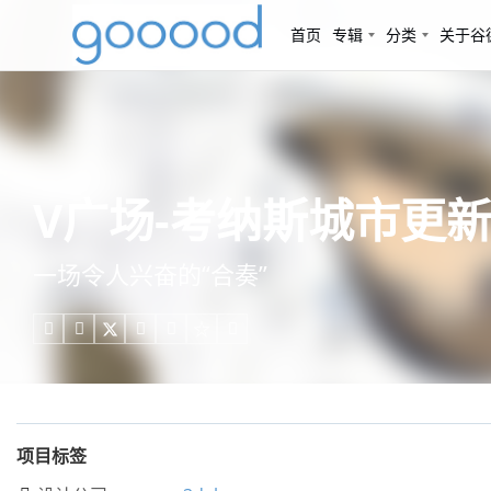
首页
专辑
分类
关于谷
V广场-考纳斯城市更新项
一场令人兴奋的“合奏”





项目标签