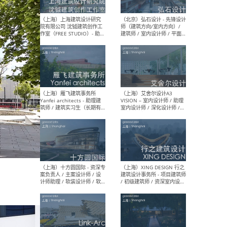
媒体运营设计师 / FF&E软装
/ 
设计师 / 深化设计师 / 实习
装设
生
（北京）SHUYAN design -
（上
项目负责人Project Manager
mea
/项目建筑师Project
/ 
Architect / 助理建筑师
师 
Assistant Architect / 创始
请）
人助理Founder's Assistant
/ 实习生Intern
（深圳）URBANUS 都市实践
（上
- 城市设计师 / 建筑师 / 景观
Atel
设计师 / 研究员
Arc
媒体
生（