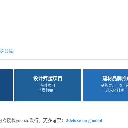
板公园
设计师接项目
建材品牌推
在线项目
品牌展示 · 项目
查看机会 →
进入材料库 
3deluxe on gooood
容授权gooood发行。更多请至：