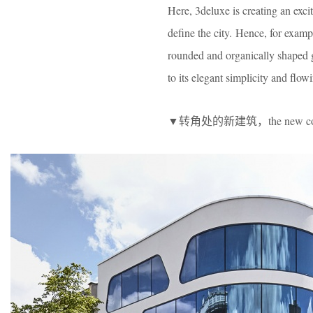
Here, 3deluxe is creating an excit
define the city. Hence, for examp
rounded and organically shaped gl
to its elegant simplicity and flow
▼转角处的新建筑，the new corne