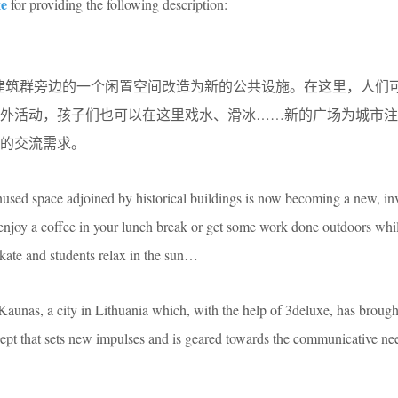
xe
for providing the following description:
历史建筑群旁边的一个闲置空间改造为新的公共设施。在这里，人们
户外活动，孩子们也可以在这里戏水、滑冰……新的广场为城市注
的交流需求。
used space adjoined by historical buildings is now becoming a new, inv
njoy a coffee in your lunch break or get some work done outdoors whil
skate and students relax in the sun…
Kaunas, a city in Lithuania which, with the help of 3deluxe, has brought 
ncept that sets new impulses and is geared towards the communicative ne