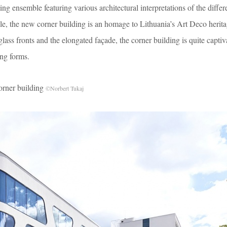
ing ensemble featuring various architectural interpretations of the differe
le, the new corner building is an homage to Lithuania’s Art Deco herita
ass fronts and the elongated façade, the corner building is quite captiv
ing forms.
r building
©Norbert Tukaj