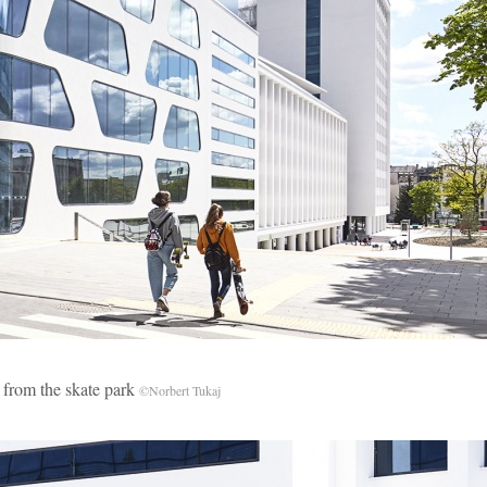
the skate park
©Norbert Tukaj