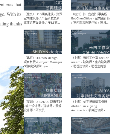
nt eras that
ge. With its
ating thanks
（大理）之间建筑
（西
ArCONNECT – 项目建筑师 /
研究
建筑师 / 助理建筑师 / 室内
主创
设计师 / 实习生
景观
施工
（深圳）TOMO東木筑造 -
（广
室内设计师 / 资深深化设计
所 
师 / AIGC内容编辑(室内设计
理设
方向) / 照明设计师 / 软装设
新媒
计师
生
（北京）LOD朗奥建筑 - 资深
（杭
室内建筑师 / 产品研发及新
Bob