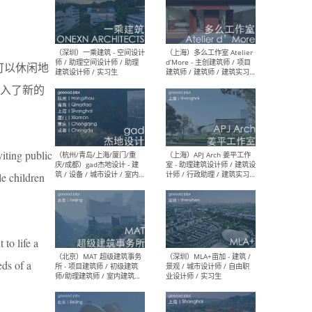
（上海）彬蔚致正建筑工作
（上海
室 – 项目建筑师 / 助理建筑
德佳
可以休闲地
师 / 实习生
设计
入了新的
iting public
（深圳）一乘建筑 - 空间设计
（上
师 / 助理空间设计师 / 助理
d’M
e children
建筑设计师 / 实习生
建筑
生 
to life a
eds of a
（杭州/青岛/上海/厦门/重
（上海
庆/成都）gad杰地设计 - 建
室 
筑 / 设备 / 城市设计 / 室内 /
计师