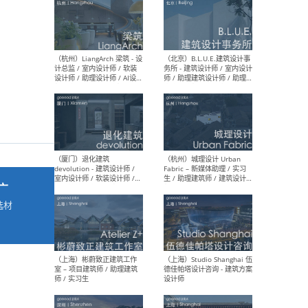
最新工作
按地区查看 ：
全部
|
北方
|
长江
|
华南
（杭州）LiangArch 梁筑 - 设
（北
计总监 / 室内设计师 / 软装
务所
设计师 / 助理设计师 / AI设计
师 
师 / 施工图深化设计师 / 品
室内
牌商务总助
广
选材
→
（厦门）退化建筑
（杭
devolution - 建筑设计师 /
Fab
室内设计师 / 软装设计师 /
生 
项目统筹 / 合伙人助理
师