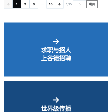
←
1
2
3
...
15
→
1/15
跳页
→
求职与招人
上谷德招聘
→
世界级传播