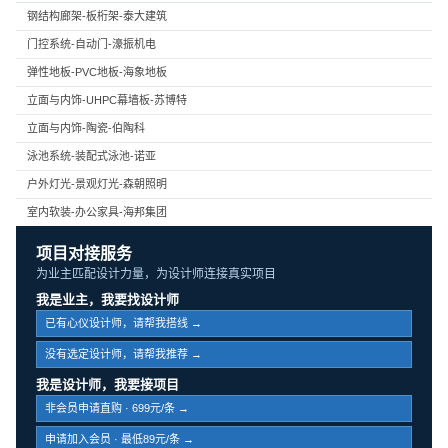
钢结构廊架-板桁架-泰大建筑
门控系统-自动门-濠振机电
弹性地板-PVC地板-海象地板
立面与内饰-UHPC幕墙板-苏博特
立面与内饰-陶瓷-伯陶科
泳池系统-装配式泳池-诺亚
户外灯光-景观灯光-森朝照明
室内软装-办公家具-海邦集团
项目对接服务
为业主匹配设计力量，为设计师连接真实项目
我是业主，我要找设计师
已有心仪设计师，请帮我搭线 →
没有选定设计师，请帮我推荐 →
我是设计师，我要接项目
非会员申请直购 · 699元/条 →
申请加入会员 · 最低89元/条 →