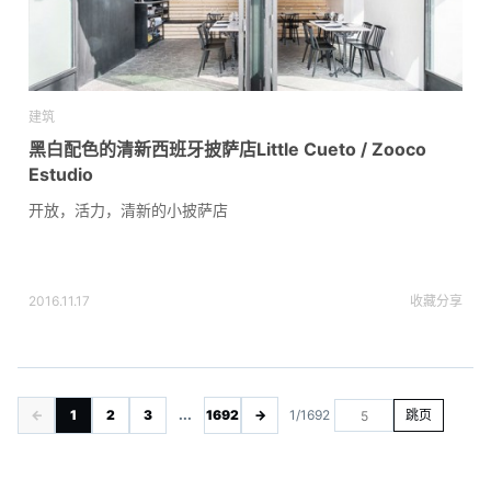
建筑
黑白配色的清新西班牙披萨店Little Cueto / Zooco
Estudio
开放，活力，清新的小披萨店
2016.11.17
收藏
分享
←
1
2
3
...
1692
→
1/1692
跳页