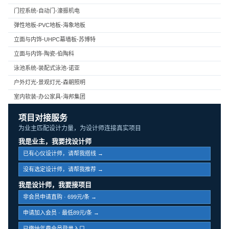
门控系统-自动门-濠振机电
弹性地板-PVC地板-海象地板
立面与内饰-UHPC幕墙板-苏博特
立面与内饰-陶瓷-伯陶科
泳池系统-装配式泳池-诺亚
户外灯光-景观灯光-森朝照明
室内软装-办公家具-海邦集团
项目对接服务
为业主匹配设计力量，为设计师连接真实项目
我是业主，我要找设计师
已有心仪设计师，请帮我搭线 →
没有选定设计师，请帮我推荐 →
我是设计师，我要接项目
非会员申请直购 · 699元/条 →
申请加入会员 · 最低89元/条 →
已缴纳年费会员登录入口 →