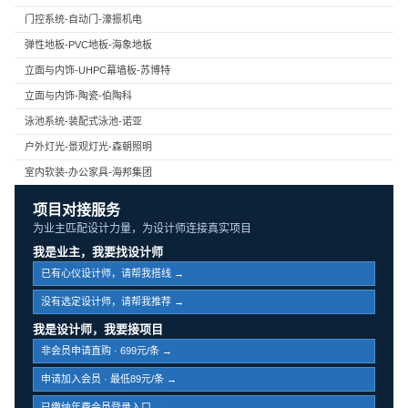
门控系统-自动门-濠振机电
弹性地板-PVC地板-海象地板
立面与内饰-UHPC幕墙板-苏博特
立面与内饰-陶瓷-伯陶科
泳池系统-装配式泳池-诺亚
户外灯光-景观灯光-森朝照明
室内软装-办公家具-海邦集团
项目对接服务
为业主匹配设计力量，为设计师连接真实项目
我是业主，我要找设计师
已有心仪设计师，请帮我搭线 →
没有选定设计师，请帮我推荐 →
我是设计师，我要接项目
非会员申请直购 · 699元/条 →
申请加入会员 · 最低89元/条 →
已缴纳年费会员登录入口 →