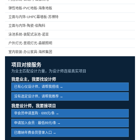
弹性地板-PVC地板-海象地板
立面与内饰-UHPC幕墙板-苏博特
立面与内饰-陶瓷-伯陶科
泳池系统-装配式泳池-诺亚
户外灯光-景观灯光-森朝照明
室内软装-办公家具-海邦集团
项目对接服务
为业主匹配设计力量，为设计师连接真实项目
我是业主，我要找设计师
已有心仪设计师，请帮我搭线 →
没有选定设计师，请帮我推荐 →
我是设计师，我要接项目
非会员申请直购 · 699元/条 →
申请加入会员 · 最低89元/条 →
已缴纳年费会员登录入口 →