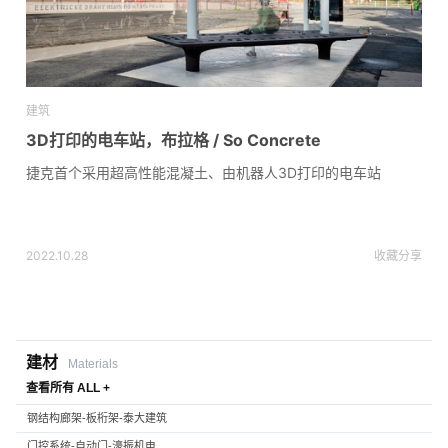
建筑
3D打印的电车站，布拉格 / So Concrete
捷克首个采用超高性能混凝土、由机器人3D打印的电车站
2022.10.28
收藏
分享
建材
Materials
查看所有 ALL +
钢结构廊架-板桁架-泰大建筑
门控系统-自动门-濠振机电