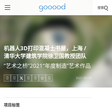
搜索
机器人3D打印混凝土书屋，上海 /
清华大学建筑学院徐卫国教授团队
“艺术之桥”2021“年度制造”艺术作品
2021-03-30





项目标签