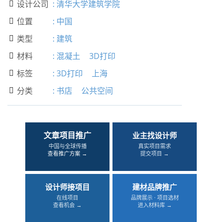
设计公司
:
清华大学建筑学院

位置
:
中国

类型
:
建筑

材料
:
混凝土
3D打印

标签
:
3D打印
上海

分类
:
书店
公共空间

文章项目推广
业主找设计师
中国与全球传播
真实项目需求
查看推广方案 →
提交项目 →
设计师接项目
建材品牌推广
在线项目
品牌展示 · 项目选材
查看机会 →
进入材料库 →