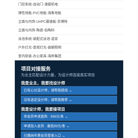
门控系统-自动门-濠振机电
弹性地板-PVC地板-海象地板
立面与内饰-UHPC幕墙板-苏博特
立面与内饰-陶瓷-伯陶科
泳池系统-装配式泳池-诺亚
户外灯光-景观灯光-森朝照明
室内软装-办公家具-海邦集团
项目对接服务
为业主匹配设计力量，为设计师连接真实项目
我是业主，我要找设计师
已有心仪设计师，请帮我搭线 →
没有选定设计师，请帮我推荐 →
我是设计师，我要接项目
非会员申请直购 · 699元/条 →
申请加入会员 · 最低89元/条 →
已缴纳年费会员登录入口 →