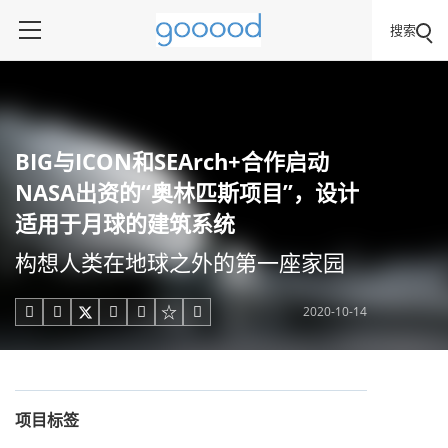
搜索
BIG与ICON和SEArch+合作启动
NASA出资的“奥林匹斯项目”，设计
适用于月球的建筑系统
构想人类在地球之外的第一座家园
2020-10-14





项目标签