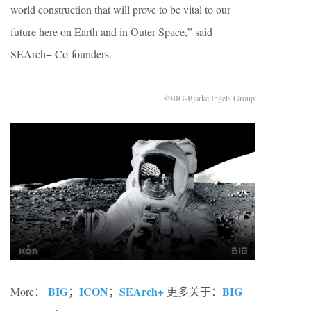
world construction that will prove to be vital to our
future here on Earth and in Outer Space,” said
SEArch+ Co-founders.
©BIG-Bjarke Ingels Group
BIG
ICON
SEArch+
BIG
More：
；
；
更多关于：