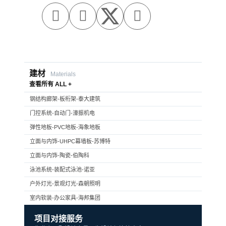



建材
Materials
查看所有 ALL +
钢结构廊架-板桁架-泰大建筑
门控系统-自动门-濠振机电
弹性地板-PVC地板-海象地板
立面与内饰-UHPC幕墙板-苏博特
立面与内饰-陶瓷-伯陶科
泳池系统-装配式泳池-诺亚
户外灯光-景观灯光-森朝照明
室内软装-办公家具-海邦集团
项目对接服务