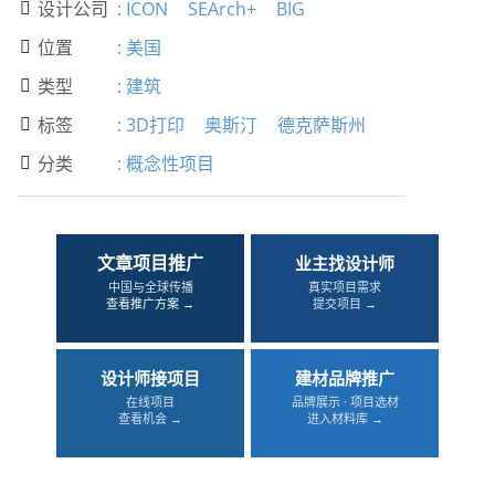
设计公司
:
ICON
SEArch+
BIG

位置
:
美国

类型
:
建筑

标签
:
3D打印
奥斯汀
德克萨斯州

分类
:
概念性项目

文章项目推广
业主找设计师
中国与全球传播
真实项目需求
查看推广方案 →
提交项目 →
设计师接项目
建材品牌推广
在线项目
品牌展示 · 项目选材
查看机会 →
进入材料库 →