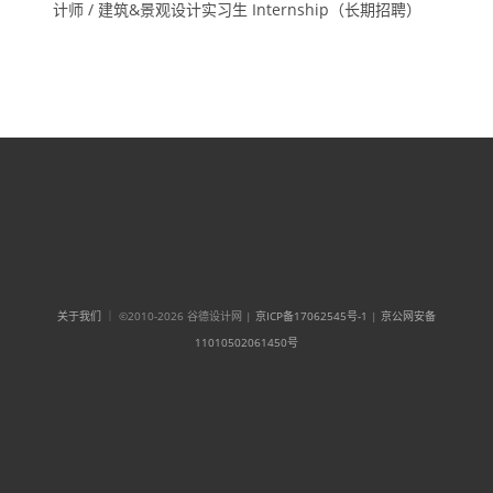
计师 / 建筑&景观设计实习生 Internship（长期招聘）
关于我们
｜ ©2010-2026 谷德设计网 |
京ICP备17062545号-1
|
京公网安备
11010502061450号