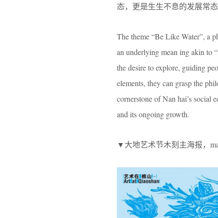
态，更是生生不息的发展常态
The theme “Be Like Water”, a phr
an underlying mean ing akin to “W
the desire to explore, guiding pe
elements, they can grasp the phil
cornerstone of Nan hai’s social eco
and its ongoing growth.
▼大地艺术节木刻主海报，main