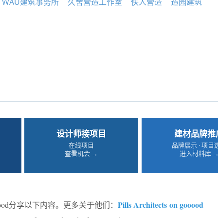
WAU建筑事务所
久舍营造工作室
佚人营造
造园建筑
设计师接项目
建材品牌推
在线项目
品牌展示 · 项目
查看机会 →
进入材料库 
Pills Architects
on gooood
oood分享以下内容。更多关于他们：