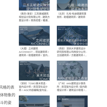
（杭州）GLA建筑设计 - 建筑
（南京
设计实习生 / 建筑设计师
社 
（应届）/ 建筑设计师（方案
执行
设计）/ 建筑设计师（施工
实习
图）/ 结构设计师 / 给排水设
计师
（上海）或者设计 OR
（上
Design - 室内主案设计师 /
室 -
室内设计师 / 施工图深化设
理建
计师 / 室内设计助理 / 新媒
实习
体运营
请）
（南京/淮安）江苏美城建筑
（北
风格的表
规划设计院有限公司 - 建筑方
务所
案设计师 / 商务经理 / 暖通
体物象的
设计师 / 造价工程师
斗的姿