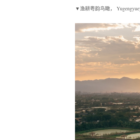
▼渔耕粤韵鸟瞰， Yugengyueyun S