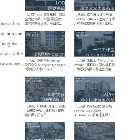
inese, has
（大理）之间建筑
（西
ArCONNECT – 项目建筑师 /
研究
culation and
建筑师 / 助理建筑师 / 室内
主创
设计师 / 实习生
景观
 tangible
施工
erves as the
erseverance,
（深圳）TOMO東木筑造 -
（广
室内设计师 / 资深深化设计
所 
师 / AIGC内容编辑(室内设计
理设
方向) / 照明设计师 / 软装设
新媒
计师
生
（北京）LOD朗奥建筑 - 资深
（杭
室内建筑师 / 产品研发及新
Bob