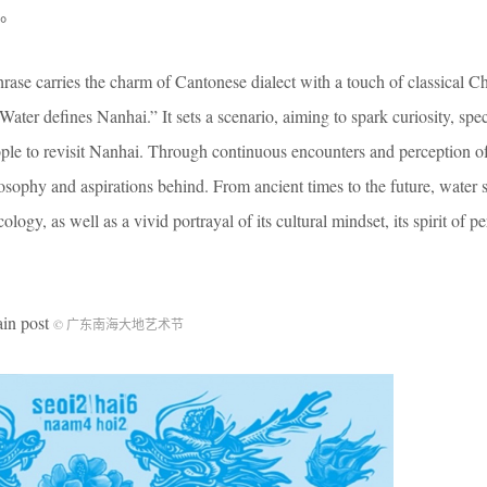
。
ase carries the charm of Cantonese dialect with a touch of classical Ch
ater defines Nanhai.” It sets a scenario, aiming to spark curiosity, spe
ople to revisit Nanhai. Through continuous encounters and perception of
osophy and aspirations behind. From ancient times to the future, water s
logy, as well as a vivid portrayal of its cultural mindset, its spirit of p
 post
© 广东南海大地艺术节