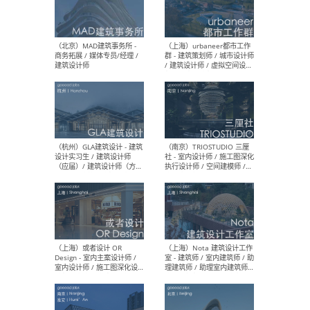
幕墙 / BIM / 成本 / 工程 / 运
生
营 / 品牌 / 观点views / 实习
等
（北京）MAT 超级建筑事务
（深圳
所 - 项目建筑师 / 初级建筑
景观
师/助理建筑师 / 室内建筑师
业设
/ 实习生
（北京）MAD建筑事务所 -
（上
商务拓展 / 媒体专员/经理 /
群 
建筑设计师
/ 
师 