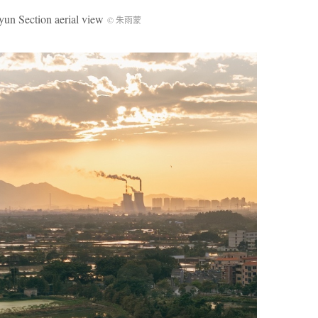
ection aerial view
© 朱雨蒙