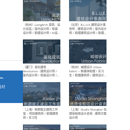
最新工作
按地区查看 ：
全部
|
北方
|
长江
|
华南
（杭州）LiangArch 梁筑 - 设
（北
计总监 / 室内设计师 / 软装
务所
设计师 / 助理设计师 / AI设计
师 
师 / 施工图深化设计师 / 品
室内
牌商务总助
广
选材
→
（厦门）退化建筑
（杭
devolution - 建筑设计师 /
Fab
室内设计师 / 软装设计师 /
生 
项目统筹 / 合伙人助理
师