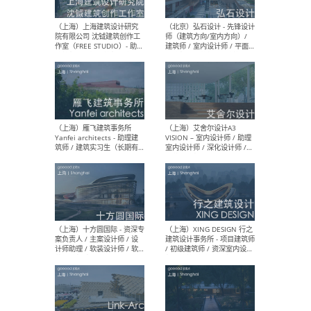
媒体运营设计师 / FF&E软装
/ 
设计师 / 深化设计师 / 实习
装设
生
（北京）SHUYAN design -
（上
项目负责人Project Manager
mea
/项目建筑师Project
/ 
Architect / 助理建筑师
师 
Assistant Architect / 创始
请）
人助理Founder's Assistant
/ 实习生Intern
（深圳）URBANUS 都市实践
（上
- 城市设计师 / 建筑师 / 景观
Atel
设计师 / 研究员
Arc
媒体
生（