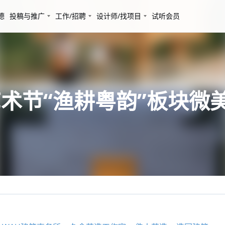
德
投稿与推广
工作/招聘
设计师/找项目
试听会员
术节“渔耕粤韵”板块微