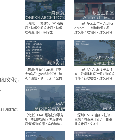
（上海）彬蔚致正建筑工作
（上海
室 – 项目建筑师 / 助理建筑
德佳
师 / 实习生
设计
（深圳）一乘建筑 - 空间设计
（上
师 / 助理空间设计师 / 助理
d’M
和文化)，
建筑设计师 / 实习生
建筑
生 
。
 District,
（杭州/青岛/上海/厦门/重
（上海
庆/成都）gad杰地设计 - 建
室 
筑 / 设备 / 城市设计 / 室内 /
计师