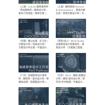
（上海）上海建筑设计研究
（北
院有限公司 沈钺建筑创作工
师（
作室（FREE STUDIO）- 助理
建筑
建筑师 / 驻场建筑师 / 实习
设计
生
实习
（上海）雁飞建筑事务所
（上
Yanfei architects - 助理建
VIS
筑师 / 建筑实习生（长期有
室内
效）
软装
（上海）十方圆国际 - 资深专
（上海
案负责人 / 主案设计师 / 设
建筑
计师助理 / 软装设计师 / 软
/ 
装设计师助理
师 