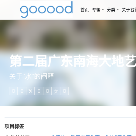
首页
专辑
分类
关于谷
第二届广东南海大地艺
关于“水”的阐释





项目标签