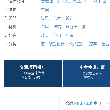
设计公司
:
合造社
罗宇杰工作室
PILLS工作室

位置
:
中国

类型
:
资讯
艺术
设计

材料
:
金属
砖石
混凝土
膜

标签
:
装置
佛山
广东

分类
:
艺术装置设计
公共空间
凉亭
装置

文章项目推广
业主找设计师
中国与全球传播
真实项目需求
查看推广方案 →
提交项目 →
PILLS工作室
感谢
予go