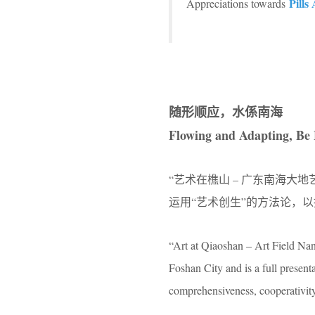
Pills
Appreciations towards
随形顺应，水係南海
Flowing and Adapting, Be
“艺术在樵山 – 广东南海大
运用“艺术创生”的方法论，
“Art at Qiaoshan – Art Field Na
Foshan City and is a full presenta
comprehensiveness, cooperativity