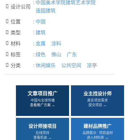
:
中国美术学院建筑艺术学院
设计公司

造园建筑
位置
:
中国

类型
:
建筑

材料
:
金属
涂料

标签
:
绿色
佛山
广东

分类
:
休闲娱乐
公共空间
凉亭

文章项目推广
业主找设计师
中国与全球传播
真实项目需求
查看推广方案 →
提交项目 →
设计师接项目
建材品牌推广
在线项目
品牌展示 · 项目选材
查看机会 →
进入材料库 →