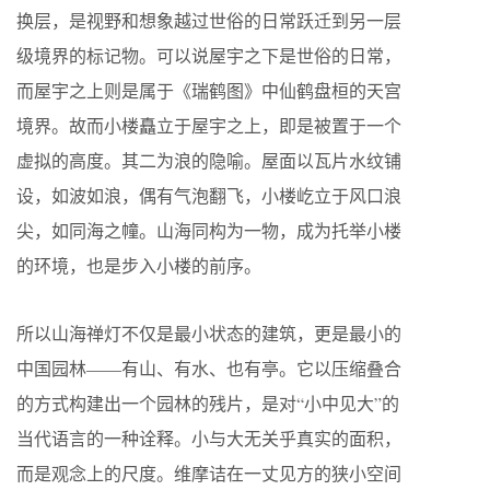
换层，是视野和想象越过世俗的日常跃迁到另一层
级境界的标记物。可以说屋宇之下是世俗的日常，
而屋宇之上则是属于《瑞鹤图》中仙鹤盘桓的天宫
境界。故而小楼矗立于屋宇之上，即是被置于一个
虚拟的高度。其二为浪的隐喻。屋面以瓦片水纹铺
设，如波如浪，偶有气泡翻飞，小楼屹立于风口浪
尖，如同海之幢。山海同构为一物，成为托举小楼
的环境，也是步入小楼的前序。
所以山海禅灯不仅是最小状态的建筑，更是最小的
中国园林——有山、有水、也有亭。它以压缩叠合
的方式构建出一个园林的残片，是对“小中见大”的
当代语言的一种诠释。小与大无关乎真实的面积，
而是观念上的尺度。维摩诘在一丈见方的狭小空间