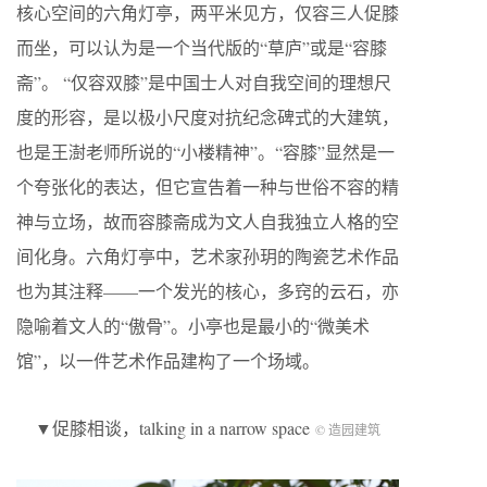
核心空间的六角灯亭，两平米见方，仅容三人促膝
而坐，可以认为是一个当代版的“草庐”或是“容膝
斋”。 “仅容双膝”是中国士人对自我空间的理想尺
度的形容，是以极小尺度对抗纪念碑式的大建筑，
也是王澍老师所说的“小楼精神”。“容膝”显然是一
个夸张化的表达，但它宣告着一种与世俗不容的精
神与立场，故而容膝斋成为文人自我独立人格的空
间化身。六角灯亭中，艺术家孙玥的陶瓷艺术作品
也为其注释——一个发光的核心，多窍的云石，亦
隐喻着文人的“傲骨”。小亭也是最小的“微美术
馆”，以一件艺术作品建构了一个场域。
▼促膝相谈，talking in a narrow space
© 造园建筑