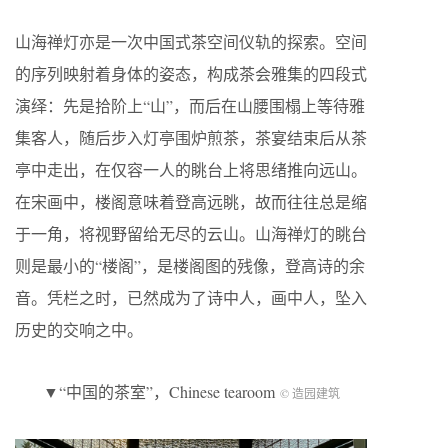
山海禅灯亦是一次中国式茶空间仪轨的探索。空间
的序列映射着身体的姿态，构成茶会雅集的四段式
演绎：先是拾阶上“山”，而后在山腰围榻上等待雅
集客人，随后步入灯亭围炉煎茶，茶宴结束后从茶
亭中走出，在仅容一人的眺台上将思绪推向远山。
在宋画中，楼阁意味着登高远眺，故而往往总是缩
于一角，将视野留给无尽的云山。山海禅灯的眺台
则是最小的“楼阁”，是楼阁图的残像，登高诗的余
音。凭栏之时，已然成为了诗中人，画中人，坠入
历史的交响之中。
▼“中国的茶室”，Chinese tearoom
© 造园建筑