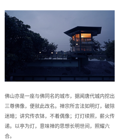
佛山亦是一座与佛同名的城市，据闻唐代城内挖出
三尊佛像，便就此改名。禅宗所言法如明灯，破除
迷暗；讲究传衣钵，不着偶像；灯灯续照，薪火传
递。以亭为灯，意味禅的思想长明世间，照耀六
合。