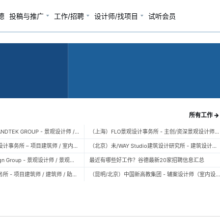
德
投稿与推广
工作/招聘
设计师/找项目
试听会员
所有工作 →
（广州）风物营造 LANDTEK GROUP - 景观设计师 / 植物设计师 / 品牌运营 / 实习生
（上海）FLO景观设计事务所 - 主创/资深景观设计师 / 景观设计师 / 设计实习生 / 商务行政助理 / 助理施工图设计师
（上海）空间里建筑设计事务所 – 项目建筑师 / 室内设计师 / 实习生（建筑/室内）
（北京）未/WAY Studio建筑设计研究所 - 建筑设计师 / 助理设计师/初级设计师 / 实习生 / 办公室行政与商务助理
（上海）TOPO Design Group - 景观设计师 / 景观后期设计师 / 景观实习生
最近有哪些好工作？谷德最新20家招聘信息汇总
（北京）大屿建筑事务所 - 项目建筑师 / 建筑师 / 助理建筑师 / 实习建筑师
（昆明/北京）中国新高教集团 - 辅案设计师（室内设计） / 辅案设计师（景观设计）/ 生活空间组长/教学空间组长 / 平面设计高级经理 / 展陈设计高