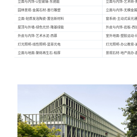
立面与内饰-U型玻璃-东驰能
立面与内饰-艺术砖-
园林景观-金属石材-善行雕塑
立面与内饰-无模金属
立面-轻质发泡陶瓷-置信新材料
窗系统-主动式采光通
屋顶与外墙-绿色光伏-隆基绿能
外皮与内饰-岩板-西
外皮与内饰-艺术水泥-西慕
室外地面-塑胶运动-
灯光照明-线性照明-蓝菲光电
灯光照明-办公教育-
立面与地面-聚砾再生石-柏厚
景观石材-地产商办-