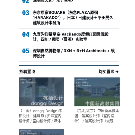
02
03
东京原宿SQUARE（东急PLAZA原宿
“HARAKADO”），日本 / 日建设计＋平田晃久
建筑设计事务所
04
九寨沟仰望星空·Vacilando度假庄园景观设
计，四川 / 图灵（景观）实验室
05
深圳自然博物馆 / 3XN + B+H Architects + 筑
博设计
招聘置顶
购买置顶 →
（上海）dongqi Design 栋
（昆明/北京）中国新高教集
栖设计 – 建筑师 / 资深室内
团 – 辅案设计师（室内设
设计师 / 室内设计师 / 媒体
计） / 辅案设计师（景观设
及公共关系主管 / 设计实习
计）/ 生活空间组长/教学空
生（常年招聘）
间组长 / 平面设计高级经理 /