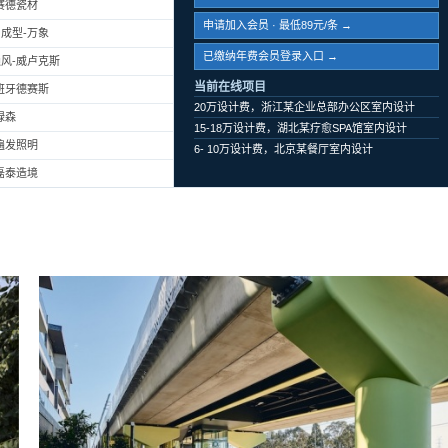
赛德瓷材
申请加入会员 · 最低89元/条 →
成型-万象
已缴纳年费会员登录入口 →
风-威卢克斯
当前在线项目
班牙德赛斯
20万设计费，浙江某企业总部办公区室内设计
绿森
15-18万设计费，湖北某疗愈SPA馆室内设计
遍发照明
6- 10万设计费，北京某餐厅室内设计
磊泰造境