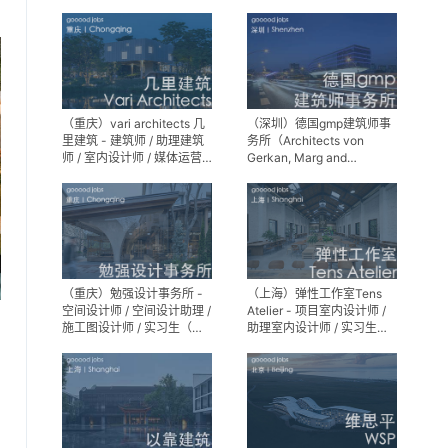
师 / 景观设计实习生
（重庆）vari architects 几
（深圳）德国gmp建筑师事
里建筑 - 建筑师 / 助理建筑
务所（Architects von
师 / 室内设计师 / 媒体运营
Gerkan, Marg and
专员 / 实习生
Partner）- 建筑实习生
（重庆）勉强设计事务所 -
（上海）弹性工作室Tens
空间设计师 / 空间设计助理 /
Atelier - 项目室内设计师 /
施工图设计师 / 实习生（长
助理室内设计师 / 实习生
期招募）
（长期招募）