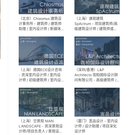
（北京）Chiasmus 建筑设
（上海）谱观建筑
计事务所 - 建筑师 / 建筑师
SpActrum - 项目建筑师/高
助理 / 室内设计师 / 新媒体
级建筑设计师 / 建筑师或助
公关 / 建筑实习生
理建筑师 / 室内设计师 / 新
媒体助理 / 实习生（建筑设
计/媒体，长期有效）
（上海）德国ECE设计咨询
（深圳/香港）L&P
- 资深室内设计师 / 室内设
Architects 瓴柏国际设计顾
计师 / 初级建筑师 / 室内设
问有限公司 - 高级建筑师 /
计师（后期）/ 建筑室内实
建筑设计师 / 资深别墅豪宅
习生
精装设计师
（上海）廿景观 NIAN
（厦门）宽品设计 - 室内设
LANDSCAPE - 资深景观设
计师 / 设计助理 / 项目深化
享
计师/项目负责人 / 景观设计
设计师