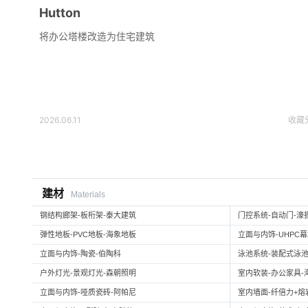
Hutton
将办公塔楼改造为住宅建筑
2026.06.11
收藏
建材
Materials
钢结构廊架-板桁架-泰大建筑
门控系统-自动门-濠
弹性地板-PVC地板-海象地板
立面与内饰-UHPC
立面与内饰-陶瓷-伯陶科
泳池系统-装配式泳池
户外灯光-景观灯光-森朝照明
室内软装-办公家具-
立面与内饰-哑质瓷砖-阿帕尼
室内墙面-纤倍力+熔岩板