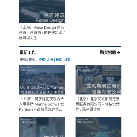
展陈设计高级经理
享
（上海）Verse Design 建言
建筑 – 建筑师 / 助理建筑师 /
建筑实习生
最新工作
购买招聘 →
按地区查看 ：
全部
|
北方
|
长江
|
华南
（上海） 玛莎施瓦茨及合伙
（北京）北京艾派斯展览展
人事务所 Martha Schwartz
示服务有限公司 - 软装设计
Partners – 高级景观建筑师
师 / 陈列设计师
Senior Landscape
Designer / 景观建筑师
Landscape Designer