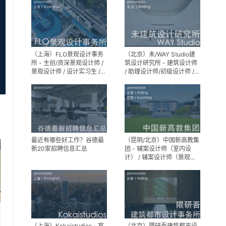
（上海）FLO景观设计事务
（北京）未/WAY Studio建
所 - 主创/资深景观设计师 /
筑设计研究所 - 建筑设计师
景观设计师 / 设计实习生 /
/ 助理设计师/初级设计师 /
商务行政助理 / 助理施工图
实习生 / 办公室行政与商务
设计师
助理
最近有哪些好工作？谷德最
（昆明/北京）中国新高教集
新20家招聘信息汇总
团 - 辅案设计师（室内设
计） / 辅案设计师（景观设
计）/ 生活空间组长/教学空
间组长 / 平面设计高级经理 /
展陈设计高级经理
（上海）Kokaistudios - 室
（北京）隈研吾建筑都市设