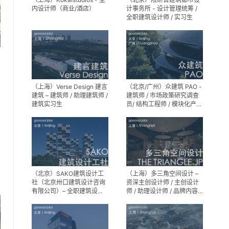
内设计师（商业/酒店）
计事务所 - 设计管理统筹 /
全职建筑设计师 / 实习生
（上海）Verse Design 建言
（北京/广州）众建筑 PAO -
建筑 – 建筑师 / 助理建筑师 /
建筑师 / 市场政策研究调查
建筑实习生
员/ 结构工程师 / 模块化产品
建筑设计师 / 室内装修工程
师 / 机电工程师 / 实习生
享
（北京）SAKO建筑设计工
（上海）多三角空间设计 –
社（北京卅口建筑设计咨询
资深主创设计师 / 主创设计
有限公司）– 全职建筑设计
师 / 助理设计师 / 品牌内容
师
运营负责人