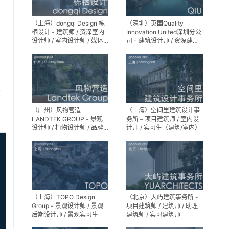
（上海）dongqi Design 栋
（深圳）英国Quality
栖设计 - 建筑师 / 资深室内
Innovation United深圳分公
设计师 / 室内设计师 / 媒体
司 - 建筑设计师 / 资深建筑
及公共关系主管 / 设计实习
设计师 / 室内设计师 / 设计
生（常年招聘）
实习生
享
（广州）风物营造
（上海）空间里建筑设计事
LANDTEK GROUP - 景观
务所 – 项目建筑师 / 室内设
设计师 / 植物设计师 / 品牌
计师 / 实习生（建筑/室内）
运营 / 实习生
（上海）TOPO Design
（北京）大屿建筑事务所 -
Group - 景观设计师 / 景观
项目建筑师 / 建筑师 / 助理
后期设计师 / 景观实习生
建筑师 / 实习建筑师