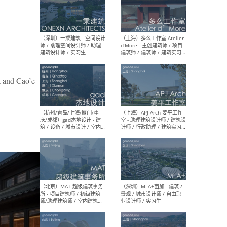
（上海）彬蔚致正建筑工作
（上海
室 – 项目建筑师 / 助理建筑
德佳
师 / 实习生
设计
t and Cao’e
（深圳）一乘建筑 - 空间设计
（上
师 / 助理空间设计师 / 助理
d’M
建筑设计师 / 实习生
建筑
生 
（杭州/青岛/上海/厦门/重
（上海
庆/成都）gad杰地设计 - 建
室 
筑 / 设备 / 城市设计 / 室内 /
计师