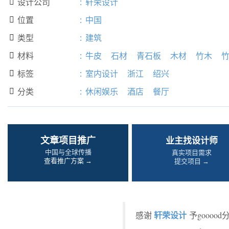
设计公司
:
轩荣设计

位置
:
中国

类型
:
建筑

材料
:
牛皮
石材
青石板
木材
竹木

标签
:
室内设计
浙江
绍兴

分类
:
休闲娱乐
酒店
餐厅

文章项目推广
业主找设计师
中国与全球传播
真实项目需求
查看推广方案 →
提交项目 →
轩荣设计
感谢
予gooo