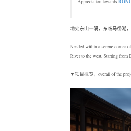
RONG
Appreciation towards
地处东山一隅，东临马岙湖，
Nestled within a serene corner o
River to the west. Starting from
▼项目概览，overall of the proj