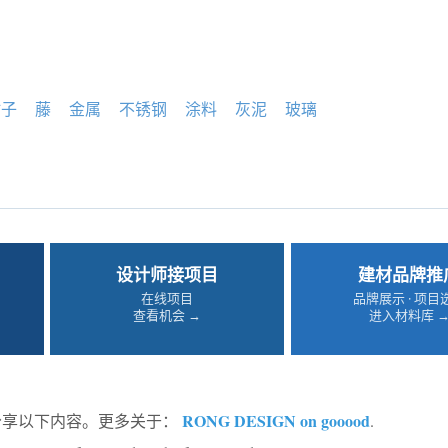
竹子
藤
金属
不锈钢
涂料
灰泥
玻璃
设计师接项目
建材品牌推
在线项目
品牌展示 · 项目
查看机会 →
进入材料库 
RONG DESIGN on gooood
od分享以下内容。更多关于：
.