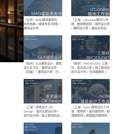
幕墙 / BIM / 成本 / 工程 / 运
生
营 / 品牌 / 观点views / 实习
等
（北京）MAT 超级建筑事务
（深圳
所 - 项目建筑师 / 初级建筑
景观
师/助理建筑师 / 室内建筑师
业设
/ 实习生
（北京）MAD建筑事务所 -
（上
商务拓展 / 媒体专员/经理 /
群 
建筑设计师
/ 
师 