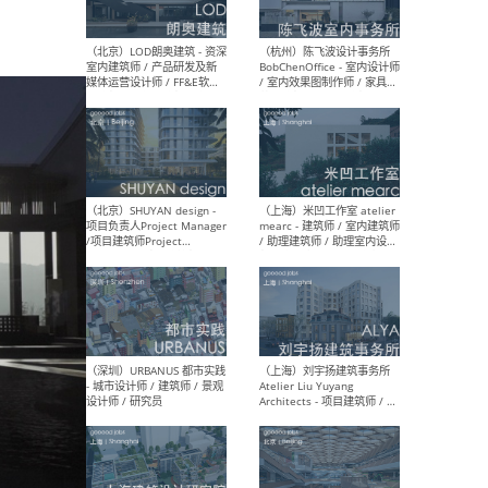
（大理）之间建筑
（西
ArCONNECT – 项目建筑师 /
研究
建筑师 / 助理建筑师 / 室内
主创
设计师 / 实习生
景观
施工
（深圳）TOMO東木筑造 -
（广
室内设计师 / 资深深化设计
所 
师 / AIGC内容编辑(室内设计
理设
方向) / 照明设计师 / 软装设
新媒
计师
生
（北京）LOD朗奥建筑 - 资深
（杭
室内建筑师 / 产品研发及新
Bob