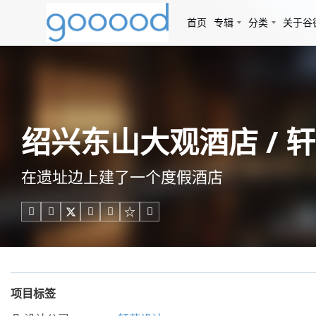
首页
专辑
分类
关于谷
绍兴东山大观酒店 / 
在遗址边上建了一个度假酒店





项目标签