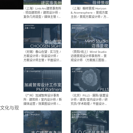
（上海）上海建筑设计研究
（北
院有限公司 沈钺建筑创作工
师（
作室（FREE STUDIO）- 助理
建筑
建筑师 / 驻场建筑师 / 实习
设计
生
实习
（上海）雁飞建筑事务所
（上
Yanfei architects - 助理建
VIS
筑师 / 建筑实习生（长期有
室内
效）
软装
文化与现
（上海）十方圆国际 - 资深专
（上海
案负责人 / 主案设计师 / 设
建筑
计师助理 / 软装设计师 / 软
/ 
装设计师助理
师 