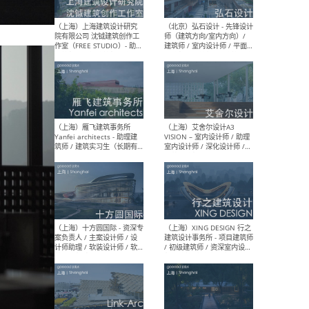
媒体运营设计师 / FF&E软装
/ 
设计师 / 深化设计师 / 实习
装设
生
（北京）SHUYAN design -
（上
项目负责人Project Manager
mea
/项目建筑师Project
/ 
Architect / 助理建筑师
师 
Assistant Architect / 创始
请）
人助理Founder's Assistant
/ 实习生Intern
（深圳）URBANUS 都市实践
（上
- 城市设计师 / 建筑师 / 景观
Atel
设计师 / 研究员
Arc
媒体
生（