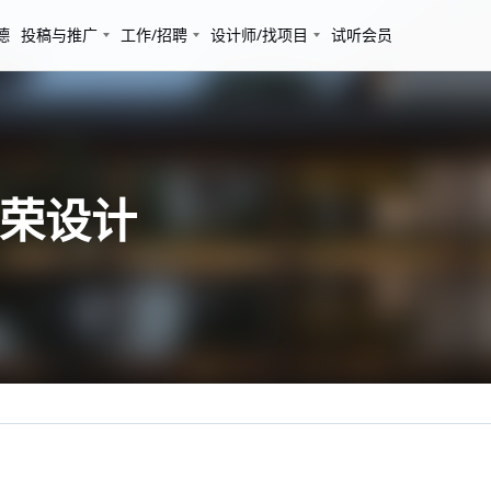
德
投稿与推广
工作/招聘
设计师/找项目
试听会员
轩荣设计