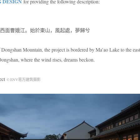
 DESIGN
for providing the following description:
西面曹娥江。始於東山，風起處，夢歸兮
f Dongshan Mountain, the project is bordered by Ma’ao Lake to the eas
 Dongshan, where the wind rises, dreams beckon.
ect
© ENV恩万建筑摄影