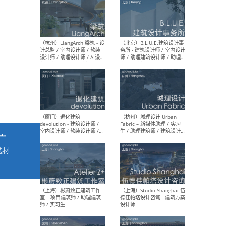
最新工作
按地区查看 ：
全部
|
北方
|
长江
|
华南
（杭州）LiangArch 梁筑 - 设
（北
计总监 / 室内设计师 / 软装
务所
设计师 / 助理设计师 / AI设计
师 
师 / 施工图深化设计师 / 品
室内
牌商务总助
广
选材
→
（厦门）退化建筑
（杭
devolution - 建筑设计师 /
Fab
室内设计师 / 软装设计师 /
生 
项目统筹 / 合伙人助理
师