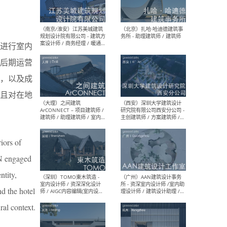
（杭州）GLA建筑设计 - 建筑
（南京
设计实习生 / 建筑设计师
社 
（应届）/ 建筑设计师（方案
执行
设计）/ 建筑设计师（施工
实习
图）/ 结构设计师 / 给排水设
进行室内
计师
后期运营
，以及成
且对在地
（上海）或者设计 OR
（上
Design - 室内主案设计师 /
室 -
室内设计师 / 施工图深化设
理建
计师 / 室内设计助理 / 新媒
实习
体运营
请）
ors of
N engaged
tity,
（南京/淮安）江苏美城建筑
（北
规划设计院有限公司 - 建筑方
务所
d the hotel
案设计师 / 商务经理 / 暖通
al context.
设计师 / 造价工程师