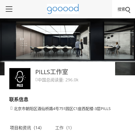
搜索
PILLS工作室
中国
总阅读量: 296.0k

联系信息
北京市朝阳区酒仙桥路4号751园区C1座西配楼-3层PILLS

项目和资讯（14）
工作（1）