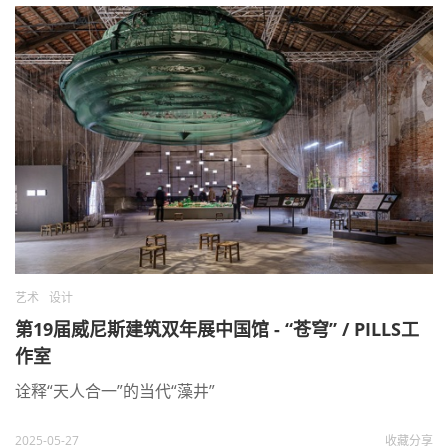
艺术
设计
第19届威尼斯建筑双年展中国馆 - “苍穹” / PILLS工
作室
诠释“天人合一”的当代“藻井”
2025-05-27
收藏
分享