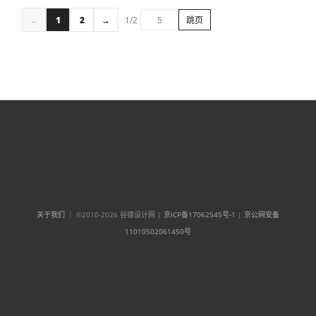
←
1
2
→
1/2
跳页
关于我们
｜ ©2010-2026 谷德设计网 |
京ICP备17062545号-1
|
京公网安备
11010502061450号